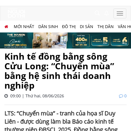
MỚI NHẤT
DÂN SINH
ĐÔ THỊ
DI SẢN
THỊ DÂN
VĂN H
Kinh tế đồng bằng sông
Cửu Long: “Chuyển mùa”
bằng hệ sinh thái doanh
nghiệp
09:00 | Thứ hai, 08/06/2026
0
LTS: “Chuyển mùa” - tranh của họa sĩ Duy
Liên - được dùng làm bìa Báo cáo kinh tế
thường niên ĐBSCL 2025. Đồng bằng sông