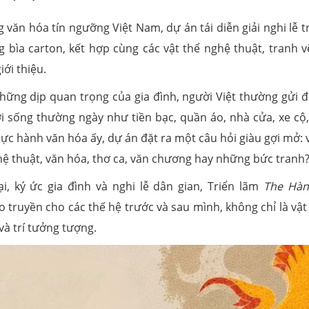
ăn hóa tín ngưỡng Việt Nam, dự án tái diễn giải nghi lễ t
bìa carton, kết hợp cùng các vật thể nghệ thuật, tranh vẽ
ới thiệu.
hững dịp quan trọng của gia đình, người Việt thường gửi đ
 sống thường ngày như tiền bạc, quần áo, nhà cửa, xe cộ,
ực hành văn hóa ấy, dự án đặt ra một câu hỏi giàu gợi mở: 
hệ thuật, văn hóa, thơ ca, văn chương hay những bức tranh
, ký ức gia đình và nghi lễ dân gian, Triển lãm
The Hà
truyền cho các thế hệ trước và sau mình, không chỉ là vật 
và trí tưởng tượng.