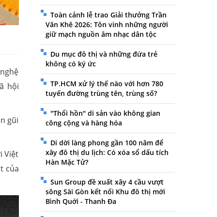
Toàn cảnh lễ trao Giải thưởng Trần
Văn Khê 2026: Tôn vinh những người
giữ mạch nguồn âm nhạc dân tộc
Du mục đô thị và những đứa trẻ
không có ký ức
 nghệ
TP.HCM xử lý thế nào với hơn 780
ã hội
tuyến đường trùng tên, trùng số?
"Thổi hồn" di sản vào không gian
n gũi
công cộng và hàng hóa
Di dời làng phong gần 100 năm để
xây đô thị du lịch: Có xóa sổ dấu tích
i Việt
Hàn Mặc Tử?
t của
Sun Group đề xuất xây 4 cầu vượt
sông Sài Gòn kết nối Khu đô thị mới
Bình Quới - Thanh Đa