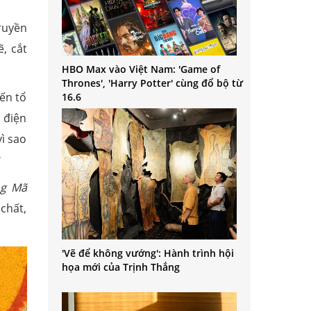
ruyền
, cắt
HBO Max vào Việt Nam: 'Game of
Thrones', 'Harry Potter' cùng đổ bộ từ
ến tổ
16.6
 điện
vì sao
?
ng Mã
chất,
'Vẽ để không vướng': Hành trình hội
họa mới của Trịnh Thắng