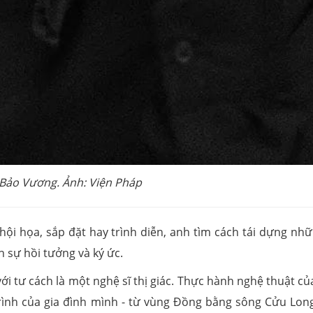
 Bảo Vương. Ảnh: Viện Pháp
ội họa, sắp đặt hay trình diễn, anh tìm cách tái dựng nhữ
h sự hồi tưởng và ký ức.
ới tư cách là một nghệ sĩ thị giác. Thực hành nghệ thuật c
trình của gia đình mình - từ vùng Đồng bằng sông Cửu Lon