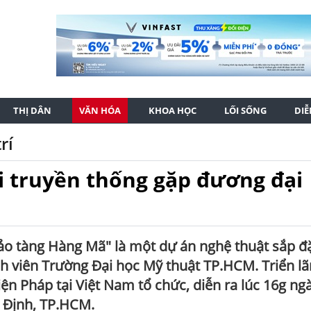
THỊ DÂN
VĂN HÓA
KHOA HỌC
LỐI SỐNG
DI
rí
i truyền thống gặp đương đại
o tàng Hàng Mã" là một dự án nghệ thuật sắp đ
nh viên Trường Đại học Mỹ thuật TP.HCM. Triển l
n Pháp tại Việt Nam tổ chức, diễn ra lúc 16g ng
a Định, TP.HCM.