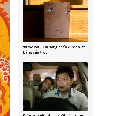
‘Xước xát’: Khi sang chấn được viết
bằng cấu trúc
Điện ảnh Việt đang chật vật trong