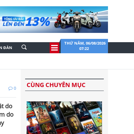
THỨ NĂM, 06/08/2026
ỄN ĐÀN
07:22
CÙNG CHUYÊN MỤC
0
ặt do
ãm do
ày