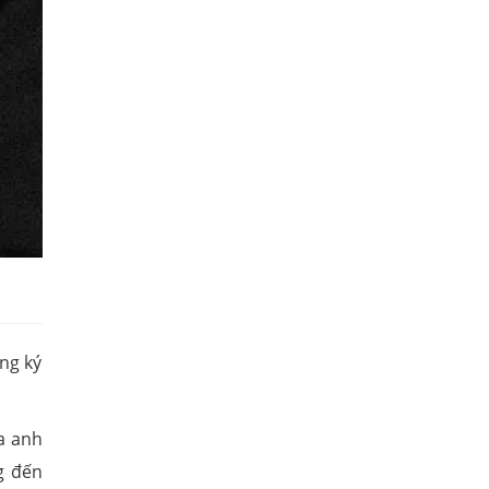
ng ký
ủa anh
g đến