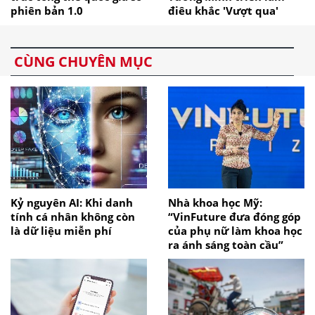
phiên bản 1.0
điêu khắc 'Vượt qua'
CÙNG CHUYÊN MỤC
Kỷ nguyên AI: Khi danh
Nhà khoa học Mỹ:
tính cá nhân không còn
“VinFuture đưa đóng góp
là dữ liệu miễn phí
của phụ nữ làm khoa học
ra ánh sáng toàn cầu”