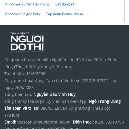
Vinhomes Vũ Yên Hải Phòng
Bất động sản
Vinhomes Saigon Park
Tập đoàn Bcons Group
noxh K Home Avenue Nhơn Trạch
Cơ quan chủ quản: Viện Nghiên cứu đô thị và Phát triển hạ
tầng (Tổng hội Xây dựng Việt Nam)
Thành lập: 12/6/2006
Giấy phép hoạt động Tạp chí điện tử số 187/GP-BTTTT cấp
ngày 26/5/2023
Tổng biên tập:
Nguyễn Đào Vĩnh Huy
Tổng thư ký tòa soạn, Ủy viên ban biên tập:
Ngô Trung Dũng
Tòa soạn và trị sự
: 386/55 Lê Văn Sỹ, phường Nhiêu Lộc,
TP.HCM
Email:
toasoan@nguoidothi.net.vn.
Điện thoại
: (028) 39319793
Bản quyền © 2017 Người Đô Thị Online