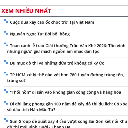
XEM NHIỀU NHẤT
Cuộc đua xây cao ốc chọc trời tại Việt Nam
Nguyễn Ngọc Tư: Bởi bôi hồng
Toàn cảnh lễ trao Giải thưởng Trần Văn Khê 2026: Tôn vinh
những người giữ mạch nguồn âm nhạc dân tộc
Du mục đô thị và những đứa trẻ không có ký ức
TP.HCM xử lý thế nào với hơn 780 tuyến đường trùng tên,
trùng số?
"Thổi hồn" di sản vào không gian công cộng và hàng hóa
Di dời làng phong gần 100 năm để xây đô thị du lịch: Có xóa
sổ dấu tích Hàn Mặc Tử?
Sun Group đề xuất xây 4 cầu vượt sông Sài Gòn kết nối Khu
đô thị mới Bình Quới - Thanh Đa