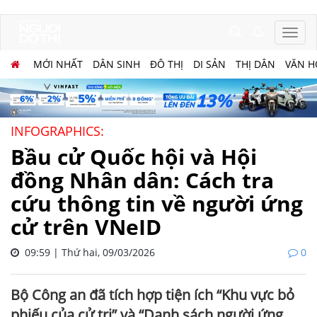
MỚI NHẤT
DÂN SINH
ĐÔ THỊ
DI SẢN
THỊ DÂN
VĂN H
INFOGRAPHICS:
Bầu cử Quốc hội và Hội
đồng Nhân dân: Cách tra
cứu thông tin về người ứng
cử trên VNeID
09:59 | Thứ hai, 09/03/2026
0
Bộ Công an đã tích hợp tiện ích “Khu vực bỏ
phiếu của cử tri” và “Danh sách người ứng