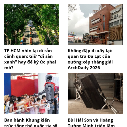
TP.HCM nhìn lại di sản
Không đập đi xây lại:
cảnh quan: Giữ "di sản
quán trà Đà Lạt của
xanh" hay để ký ức phai
xưởng xép thắng giải
mờ?
ArchDaily 2026
Ban hành Khung kiến
Bùi Hải Sơn và Hoàng
trúc tổng thể quốc gia số
Tường Minh triển lãm