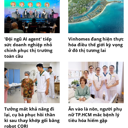
'Đội ngũ AI agent' tiếp
Vinhomes đang hiện thực
sức doanh nghiệp nhỏ
hóa điều thế giới kỳ vọng
chinh phục thị trường
ở đô thị tương lai
toàn cầu
Tưởng mất khả năng đi
Ăn vào là nôn, người phụ
lại, cụ bà phục hồi thần
nữ TP.HCM mắc bệnh lý
kì sau thay khớp gối bằng
tiêu hóa hiếm gặp
robot CORI