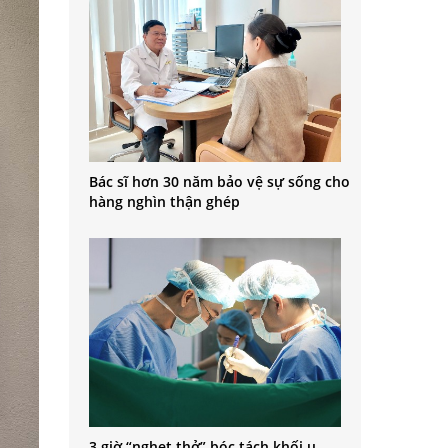
Bác sĩ hơn 30 năm bảo vệ sự sống cho
hàng nghìn thận ghép
3 giờ “nghẹt thở” bóc tách khối u