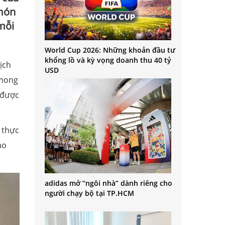
 món
mỗi
World Cup 2026: Những khoản đầu tư
khổng lồ và kỳ vọng doanh thu 40 tỷ
ịch
USD
 mong
 được
 thực
ao
adidas mở “ngôi nhà” dành riêng cho
người chạy bộ tại TP.HCM