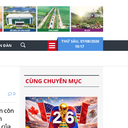
THỨ SÁU, 07/08/2026
ỄN ĐÀN
10:17
CÙNG CHUYÊN MỤC
0
n còn
n
 của