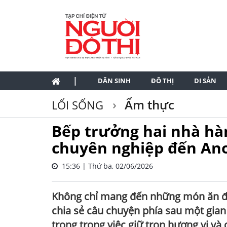
|
DÂN SINH
ĐÔ THỊ
DI SẢN
Ẩm thực
LỐI SỐNG
Bếp trưởng hai nhà hà
chuyên nghiệp đến Ano
15:36 | Thứ ba, 02/06/2026
Không chỉ mang đến những món ăn đ
chia sẻ câu chuyện phía sau một gia
trọng trong việc giữ trọn hương vị và