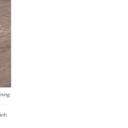
ning.
bánh