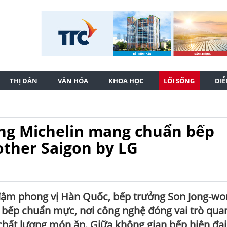
THỊ DÂN
VĂN HÓA
KHOA HỌC
LỐI SỐNG
DI
ng Michelin mang chuẩn bếp
ther Saigon by LG
ậm phong vị Hàn Quốc, bếp trưởng Son Jong-wo
n bếp chuẩn mực, nơi công nghệ đóng vai trò qua
 chất lượng món ăn. Giữa không gian bếp hiện đại