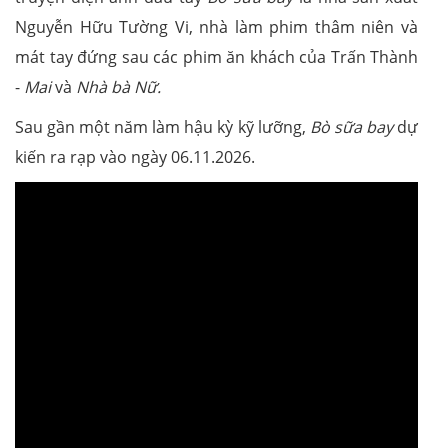
Nguyễn Hữu Tường Vi, nhà làm phim thâm niên và
mát tay đứng sau các phim ăn khách của Trấn Thành
-
Mai
và
Nhà bà Nữ.
Sau gần một năm làm hậu kỳ kỹ lưỡng,
Bò sữa bay
dự
kiến ra rạp vào ngày 06.11.2026.