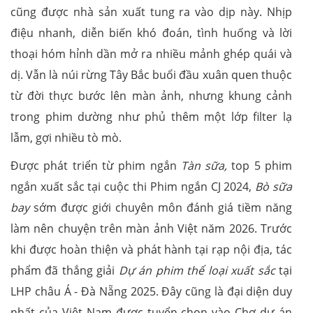
cũng được nhà sản xuất tung ra vào dịp này. Nhịp
điệu nhanh, diễn biến khó đoán, tình huống và lời
thoại hóm hỉnh dần mở ra nhiều mảnh ghép quái và
dị. Vẫn là núi rừng Tây Bắc buổi đầu xuân quen thuộc
từ đời thực bước lên màn ảnh, nhưng khung cảnh
trong phim dường như phủ thêm một lớp filter lạ
lẫm, gợi nhiều tò mò.
Được phát triển từ phim ngắn
Tàn sữa,
top 5 phim
ngắn xuất sắc tại cuộc thi Phim ngắn CJ 2024,
Bò sữa
bay
sớm được giới chuyên môn đánh giá tiềm năng
làm nên chuyện trên màn ảnh Việt năm 2026. Trước
khi được hoàn thiện và phát hành tại rạp nội địa, tác
phẩm đã thắng giải
Dự án phim thể loại xuất sắc
tại
LHP châu Á - Đà Nẵng 2025. Đây cũng là đại diện duy
nhất của Việt Nam được tuyển chọn vào Chợ dự án