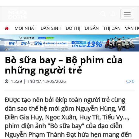
MỚI NHẤT
DÂN SINH
ĐÔ THỊ
DI SẢN
THỊ DÂN
VĂN H
Bò sữa bay – Bộ phim của
những người trẻ
15:29 | Thứ tư, 13/05/2026
0
Được tạo nên bởi êkíp toàn người trẻ cùng
dàn sao thế hệ mới gồm Nguyễn Hùng, Võ
Điền Gia Huy, Ngọc Xuân, Huy Tít, Tiểu Vy…,
phim điện ảnh "Bò sữa bay" của đạo diễn
Nguyễn Phạm Thành Đạt hứa hẹn mang đến