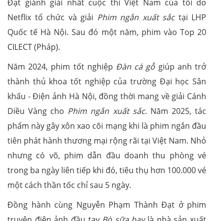
Đạt giành giải nhất cuộc thi Việt Nam của tôi do
Netflix tổ chức và giải
Phim ngắn xuất sắc
tại LHP
Quốc tế Hà Nội. Sau đó một năm, phim vào Top 20
CILECT (Pháp).
Năm 2024, phim tốt nghiệp
Đàn cá gỗ
giúp anh trở
thành thủ khoa tốt nghiệp của trường Đại học Sân
khấu - Điện ảnh Hà Nội, đồng thời mang về giải Cánh
Diều Vàng cho
Phim ngắn xuất sắc
. Năm 2025, tác
phẩm này gây xôn xao cõi mạng khi là phim ngắn đầu
tiên phát hành thương mại rộng rãi tại Việt Nam. Nhỏ
nhưng có võ, phim dẫn đầu doanh thu phòng vé
trong ba ngày liên tiếp khi đó, tiêu thụ hơn 100.000 vé
một cách thần tốc chỉ sau 5 ngày.
Đồng hành cùng Nguyễn Phạm Thành Đạt ở phim
truyện điện ảnh đầu tay
Bò sữa bay
là nhà sản xuất