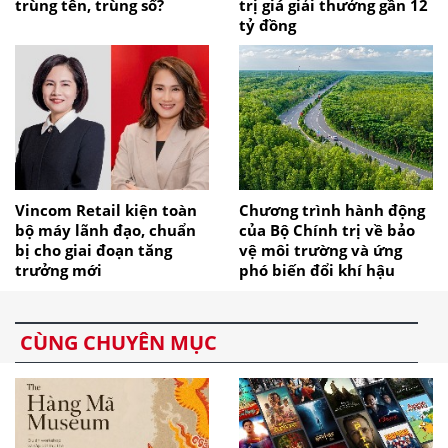
trùng tên, trùng số?
trị giá giải thưởng gần 12
tỷ đồng
Vincom Retail kiện toàn
Chương trình hành động
bộ máy lãnh đạo, chuẩn
của Bộ Chính trị về bảo
bị cho giai đoạn tăng
vệ môi trường và ứng
trưởng mới
phó biến đổi khí hậu
CÙNG CHUYÊN MỤC