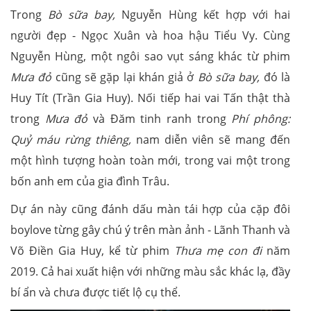
Trong
Bò sữa bay,
Nguyễn Hùng kết hợp với hai
người đẹp - Ngọc Xuân và hoa hậu Tiểu Vy. Cùng
Nguyễn Hùng, một ngôi sao vụt sáng khác từ phim
Mưa đỏ
cũng sẽ gặp lại khán giả ở
Bò sữa bay,
đó là
Huy Tít (Trần Gia Huy). Nối tiếp hai vai Tấn thật thà
trong
Mưa đỏ
và Đăm tinh ranh trong
Phí phông:
Quỷ máu rừng thiêng,
nam diễn viên sẽ mang đến
một hình tượng hoàn toàn mới, trong vai một trong
bốn anh em của gia đình Trâu.
Dự án này cũng đánh dấu màn tái hợp của cặp đôi
boylove từng gây chú ý trên màn ảnh - Lãnh Thanh và
Võ Điền Gia Huy, kể từ phim
Thưa mẹ con đi
năm
2019. Cả hai xuất hiện với những màu sắc khác lạ, đầy
bí ẩn và chưa được tiết lộ cụ thể.