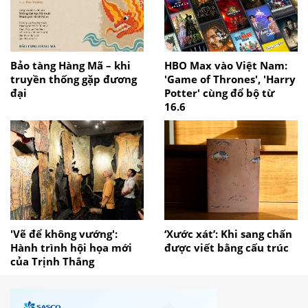
Bảo tàng Hàng Mã – khi
HBO Max vào Việt Nam:
truyền thống gặp đương
'Game of Thrones', 'Harry
đại
Potter' cùng đổ bộ từ
16.6
'Vẽ để không vướng':
‘Xước xát’: Khi sang chấn
Hành trình hội họa mới
được viết bằng cấu trúc
của Trịnh Thắng