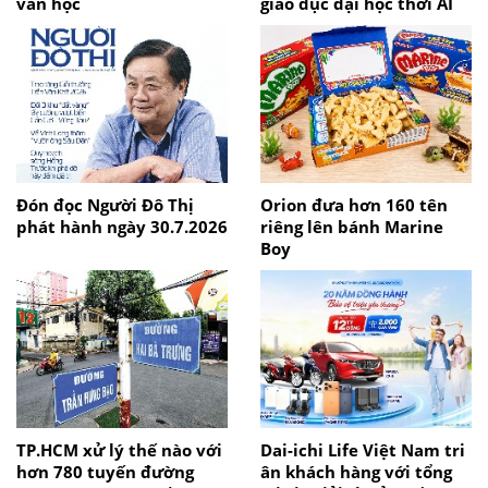
văn học
giáo dục đại học thời AI
Đón đọc Người Đô Thị
Orion đưa hơn 160 tên
phát hành ngày 30.7.2026
riêng lên bánh Marine
Boy
TP.HCM xử lý thế nào với
Dai-ichi Life Việt Nam tri
hơn 780 tuyến đường
ân khách hàng với tổng