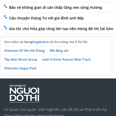
Bảo vệ không gian di sản thấp tầng ven sông Hương
Câu chuyện tháng Tư với gia đình anh Bảy
Gia tộc chú Hỏa góp công lớn tạo nền móng đô thị Sài Gòn
Xem thêm tại
thanglongland.vn
về thị trường nhà ở Hà Nội
Vinhomes Vũ Yên Hải Phòng
Bất động sản
Tập đoàn Bcons Group
noxh K Home Avenue Nhơn Trạch
Vinhomes Saigon Park
Cơ quan chủ quản: Viện Nghiên cứu đô thị và Phát triển hạ
tầng (Tổng hội Xây dựng Việt Nam)