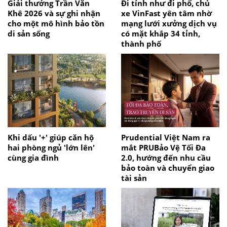
Giải thưởng Trần Văn
Đi tỉnh như đi phố, chủ
Khê 2026 và sự ghi nhận
xe VinFast yên tâm nhờ
cho một mô hình bảo tồn
mạng lưới xưởng dịch vụ
di sản sống
có mặt khắp 34 tỉnh,
thành phố
Khi dấu '+' giúp căn hộ
Prudential Việt Nam ra
hai phòng ngủ 'lớn lên'
mắt PRUBảo Vệ Tối Đa
cùng gia đình
2.0, hướng đến nhu cầu
bảo toàn và chuyển giao
tài sản