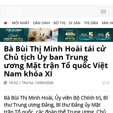
MỚI NHẤT
DÂN SINH
ĐÔ THỊ
DI SẢN
THỊ DÂN
VĂN H
Bà Bùi Thị Minh Hoài tái cử
Chủ tịch Ủy ban Trung
ương Mặt trận Tổ quốc Việt
Nam khóa XI
10:52 | Thứ tư, 13/05/2026
0
Bà Bùi Thị Minh Hoài, Ủy viên Bộ Chính trị, Bí
thư Trung ương Đảng, Bí thư Đảng ủy Mặt
trận Tổ quốc, các đoàn thể Trung ương, Chủ