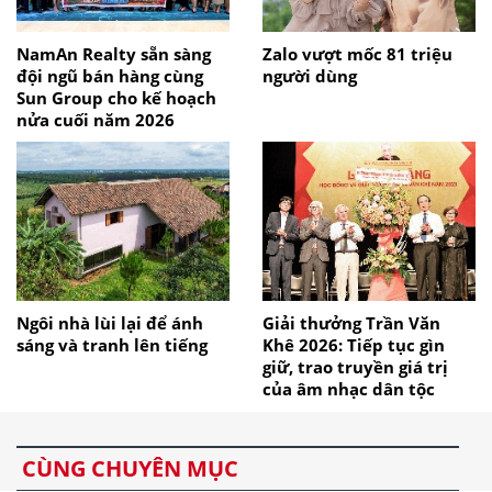
NamAn Realty sẵn sàng
Zalo vượt mốc 81 triệu
đội ngũ bán hàng cùng
người dùng
Sun Group cho kế hoạch
nửa cuối năm 2026
Ngôi nhà lùi lại để ánh
Giải thưởng Trần Văn
sáng và tranh lên tiếng
Khê 2026: Tiếp tục gìn
giữ, trao truyền giá trị
của âm nhạc dân tộc
CÙNG CHUYÊN MỤC