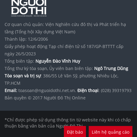
noxh K Home Avenue Nhơn Trạch
Vinhomes Saigon Park
Cơ quan chủ quản: Viện Nghiên cứu đô thị và Phát triển hạ
tầng (Tổng hội Xây dựng Việt Nam)
Thành lập: 12/6/2006
Giấy phép hoạt động Tạp chí điện tử số 187/GP-BTTTT cấp
ngày 26/5/2023
Tổng biên tập:
Nguyễn Đào Vĩnh Huy
Tổng thư ký tòa soạn, Ủy viên ban biên tập:
Ngô Trung Dũng
Tòa soạn và trị sự
: 386/55 Lê Văn Sỹ, phường Nhiêu Lộc,
TP.HCM
Email:
toasoan@nguoidothi.net.vn.
Điện thoại
: (028) 39319793
Bản quyền © 2017 Người Đô Thị Online
*Chỉ được phép sử dụng thông tin từ website này khi có chấp
thuận bằng văn bản của Người Đô Thị.
Đặt báo
Liên hệ quảng cáo