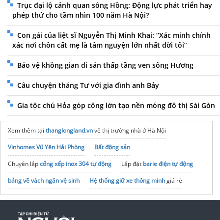
Trục đại lộ cảnh quan sông Hồng: Động lực phát triển hay
phép thử cho tầm nhìn 100 năm Hà Nội?
Con gái của liệt sĩ Nguyễn Thị Minh Khai: “Xác minh chính
xác nơi chôn cất mẹ là tâm nguyện lớn nhất đời tôi”
Bảo vệ không gian di sản thấp tầng ven sông Hương
Câu chuyện tháng Tư với gia đình anh Bảy
Gia tộc chú Hỏa góp công lớn tạo nền móng đô thị Sài Gòn
Xem thêm tại
thanglongland.vn
về thị trường nhà ở Hà Nội
Vinhomes Vũ Yên Hải Phòng
Bất động sản
Chuyên lắp
cổng xếp inox 304 tự động
Lắp đặt
barie điện tự động
bảng vẽ vách ngăn vệ sinh
Hệ thống giữ xe thông minh
giá rẻ
báo giá gỗ nhựa ốp tường
Phụ kiện
Vách tắm kính
Hiwin
https://hanoiseasongardens.com.vn/
Tập đoàn Bcons Group