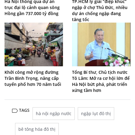
Hà Nội thông qua dự án
TP.HCM lý giải “điệp khúc”
trục đại lộ cảnh quan sông
ngập ở chợ Thủ Đức, nhiều
Hồng gần 737.000 tỷ đồng
dự án chống ngập đang
tăng tốc
Khởi công mở rộng đường
Tổng Bí thư, Chủ tịch nước
Trần Bình Trọng, nâng cấp
Tô Lâm: Mở ra cơ hội lớn để
tuyến phố hơn 70 năm tuổi
Hà Nội bứt phá, phát triển
xứng tầm hơn
TAGS
hà nội ngập nước
ngập lụt đô thị
bê tông hóa đô thị