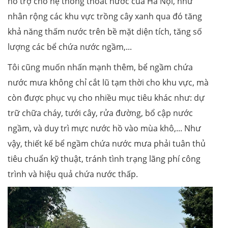
hỗ trợ cho hệ thống thoát nước của Hà Nội, như
nhân rộng các khu vực trồng cây xanh qua đó tăng
khả năng thấm nước trên bề mặt diện tích, tăng số
lượng các bể chứa nước ngầm,...
Tôi cũng muốn nhấn mạnh thêm, bể ngầm chứa
nước mưa không chỉ cắt lũ tạm thời cho khu vực, mà
còn được phục vụ cho nhiều mục tiêu khác như: dự
trữ chữa cháy, tưới cây, rửa đường, bổ cập nước
ngầm, và duy trì mực nước hồ vào mùa khô,... Như
vậy, thiết kế bể ngầm chứa nước mưa phải tuân thủ
tiêu chuẩn kỹ thuật, tránh tình trạng lãng phí công
trình và hiệu quả chứa nước thấp.