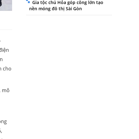
Gia tộc chú Hỏa góp công lớn tạo
nền móng đô thị Sài Gòn
ộ
điện
ễn
h cho
ó, mô
ong
,