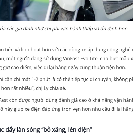
ủa các gia đình nhờ chi phí vận hành thấp và ổn định hơn.
ận tiện và linh hoạt hơn với các dòng xe áp dụng công nghệ 
), một người đang sử dụng VinFast Evo Lite, cho biết mẫu 
 giờ cao điểm, việc đi lại hằng ngày cũng thuận tiện hơn.
 Khi cần chỉ mất 1-2 phút là có thể tiếp tục di chuyển, không p
hơn rất nhiều”, chị Ly chia sẻ.
nFast còn được người dùng đánh giá cao ở khả năng vận hàn
ố này giúp xe điện đáp ứng trọn vẹn hơn nhu cầu đi lại hằn
c đẩy làn sóng “bỏ xăng, lên điện”