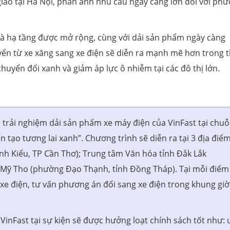
iao tại Hà Nội, phản ánh nhu cầu ngày càng lớn đối với ph
ợ và hạ tầng được mở rộng, cùng với dải sản phẩm ngày càng
yển từ xe xăng sang xe điện sẽ diễn ra mạnh mẽ hơn trong t
huyển đổi xanh và giảm áp lực ô nhiễm tại các đô thị lớn.
i trải nghiệm dải sản phẩm xe máy điện của VinFast tại chuỗ
ến tạo tương lai xanh”. Chương trình sẽ diễn ra tại 3 địa điể
 Kiểu, TP Cần Thơ); Trung tâm Văn hóa tỉnh Đắk Lắk
 Mỹ Tho (phường Đạo Thạnh, tỉnh Đồng Tháp). Tại mỗi điểm
ử xe điện, tư vấn phương án đổi sang xe điện trong khung giờ
VinFast tại sự kiện sẽ được hưởng loạt chính sách tốt như: 