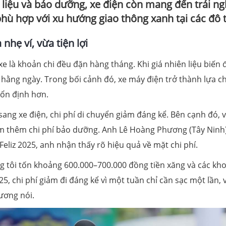
n liệu và bảo dưỡng, xe điện còn mang đến trải n
phù hợp với xu hướng giao thông xanh tại các đô t
a
nhẹ ví, vừa tiện lợi
 xe là khoản chi đều đặn hàng tháng. Khi giá nhiên liệu biến 
t hằng ngày. Trong bối cảnh đó, xe máy điện trở thành lựa c
 ổn định hơn.
sang xe điện, chi phí di chuyển giảm đáng kể. Bên cạnh đó, v
ảm thêm chi phí bảo dưỡng. Anh Lê Hoàng Phương (Tây Ninh)
Feliz 2025, anh nhận thấy rõ hiệu quả về mặt chi phí.
g tôi tốn khoảng 600.000–700.000 đồng tiền xăng và các kh
5, chi phí giảm đi đáng kể vì một tuần chỉ cần sạc một lần, 
ương nói.