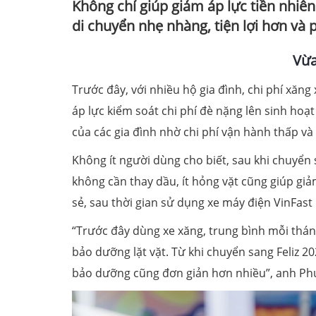
Không chỉ giúp giảm áp lực tiền nhiê
di chuyển nhẹ nhàng, tiện lợi hơn và 
Vừ
Trước đây, với nhiều hộ gia đình, chi phí xăng
áp lực kiểm soát chi phí đè nặng lên sinh hoạ
của các gia đình nhờ chi phí vận hành thấp và
Không ít người dùng cho biết, sau khi chuyển 
không cần thay dầu, ít hỏng vặt cũng giúp gi
sẻ, sau thời gian sử dụng xe máy điện VinFast 
“Trước đây dùng xe xăng, trung bình mỗi thán
bảo dưỡng lặt vặt. Từ khi chuyển sang Feliz 202
bảo dưỡng cũng đơn giản hơn nhiều”, anh Ph