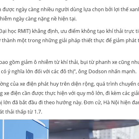
òn được ngày càng nhiều người dùng lựa chọn bởi lợi thế xan
nhiễm ngày càng nặng nề hiện tại.
Đại học RMIT) khẳng định, ưu điểm không tạo khí thải trực t
ở thành một trong những giải pháp thiết thực để giảm phát 
n bao gồm giảm ô nhiễm từ khí thải, bụi từ phanh xe cũng nh
ẽ có ý nghĩa lớn đối với các đô thị”, ông Dodson nhấn mạnh.
rường của xe điện phát huy trên diện rộng, quá trình chuyển 
 xe điện cần được thực hiện với quy mô lớn, đi kèm các giả
hị lớn đã bắt đầu đi theo hướng này. Đơn cử, Hà Nội hiện đa
t thải thấp từ 1.7.