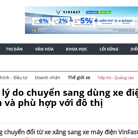
THỊ DÂN
VĂN HÓA
KHOA HỌC
LỐI SỐNG
DI
chính - Đầu tư
Doanh nhân
Thế giới xe
Tiếp thị - Quảng cáo
 lý do chuyển sang dùng xe đi
n và phù hợp với đô thị
 chuyển đổi từ xe xăng sang xe máy điện VinFast