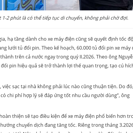
t 1-2 phút là có thể tiếp tục di chuyển, không phải chờ đợi.
gia, hạ tầng dành cho xe máy điện cũng sẽ quyết định tốc đ
ng lưới tủ đổi pin. Theo kế hoạch, 60.000 tủ đổi pin xe máy 
h, thành trên cả nước ngay trong quý II.2026. Theo ông Nguy
i pin hiệu quả sẽ trở thành lợi thế quan trọng, tạo cú híc
, việc sạc tại nhà không phải lúc nào cũng thuận tiện. Do đ
à có chi phí hợp lý sẽ đáp ứng tốt nhu cầu người dùng”, ông
 hoàn thiện sẽ tạo điều kiện để xe máy điện phổ biến hơn tr
u hướng chuyển dịch đang tăng tốc. Riêng trong tháng 3.2026