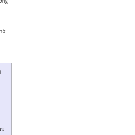
ương
hời
i
m
ưu