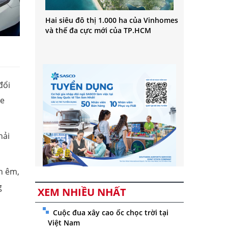
Hai siêu đô thị 1.000 ha của Vinhomes
và thế đa cực mới của TP.HCM
đổi
xe
hải
h êm,
g
XEM NHIỀU NHẤT
Cuộc đua xây cao ốc chọc trời tại
Việt Nam