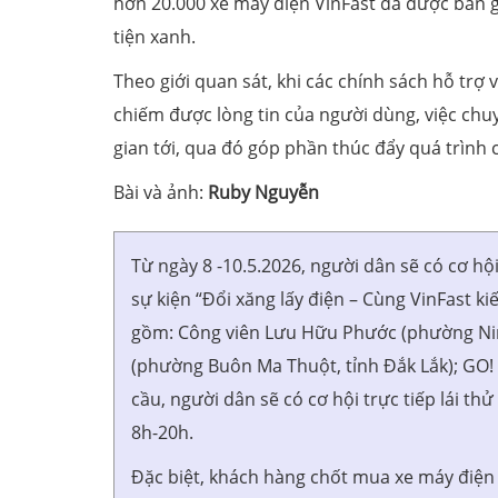
hơn 20.000 xe máy điện VinFast đã được bàn g
tiện xanh.
Theo giới quan sát, khi các chính sách hỗ tr
chiếm được lòng tin của người dùng, việc chu
gian tới, qua đó góp phần thúc đẩy quá trình c
Bài và ảnh:
Ruby Nguyễn
Từ ngày 8 -10.5.2026, người dân sẽ có cơ hộ
sự kiện “Đổi xăng lấy điện – Cùng VinFast ki
gồm: Công viên Lưu Hữu Phước (phường Ninh
(phường Buôn Ma Thuột, tỉnh Đắk Lắk); GO!
cầu, người dân sẽ có cơ hội trực tiếp lái th
8h-20h.
Đặc biệt, khách hàng chốt mua xe máy điện 