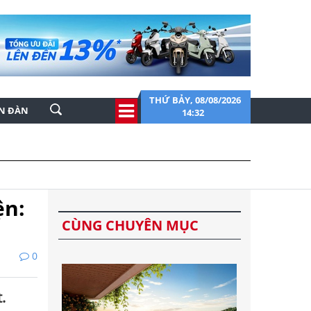
THỨ BẢY, 08/08/2026
ỄN ĐÀN
14:32
ện:
CÙNG CHUYÊN MỤC
0
.