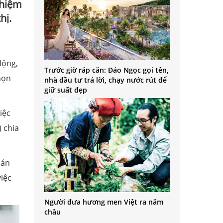
ghiệm
hị.
động,
Trước giờ ráp căn: Đảo Ngọc gọi tên,
họn
nhà đầu tư trả lời, chạy nước rút để
giữ suất đẹp
iệc
 chia
oản
việc
Người đưa hương men Việt ra năm
châu