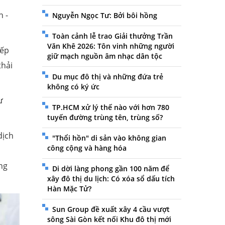
h -
Nguyễn Ngọc Tư: Bởi bôi hồng
Toàn cảnh lễ trao Giải thưởng Trần
Văn Khê 2026: Tôn vinh những người
iếp
giữ mạch nguồn âm nhạc dân tộc
thải
Du mục đô thị và những đứa trẻ
không có ký ức
ư
TP.HCM xử lý thế nào với hơn 780
tuyến đường trùng tên, trùng số?
dịch
"Thổi hồn" di sản vào không gian
công cộng và hàng hóa
i
ng
Di dời làng phong gần 100 năm để
xây đô thị du lịch: Có xóa sổ dấu tích
Hàn Mặc Tử?
Sun Group đề xuất xây 4 cầu vượt
sông Sài Gòn kết nối Khu đô thị mới