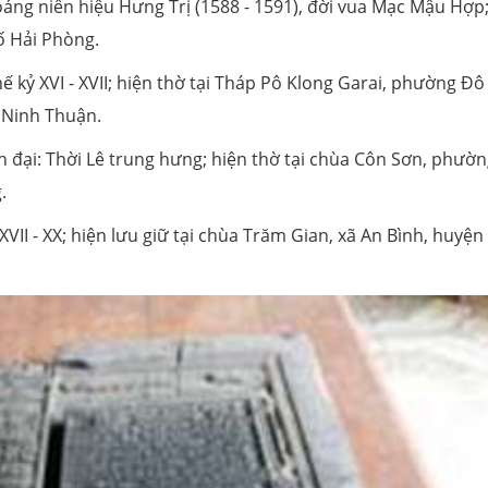
oảng niên hiệu Hưng Trị (1588 - 1591), đời vua Mạc Mậu Hợp
ố Hải Phòng.
ế kỷ XVI - XVII; hiện thờ tại Tháp Pô Klong Garai, phường Đô
 Ninh Thuận.
 đại: Thời Lê trung hưng; hiện thờ tại chùa Côn Sơn, phườ
.
XVII - XX; hiện lưu giữ tại chùa Trăm Gian, xã An Bình, huyệ