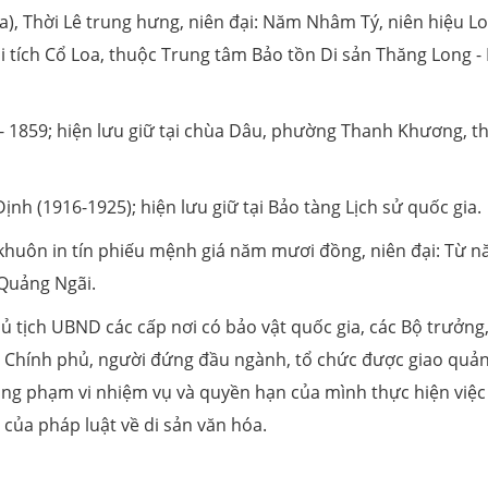
), Thời Lê trung hưng, niên đại: Năm Nhâm Tý, niên hiệu L
di tích Cổ Loa, thuộc Trung tâm Bảo tồn Di sản Thăng Long -
- 1859; hiện lưu giữ tại chùa Dâu, phường Thanh Khương, th
Định (1916-1925); hiện lưu giữ tại Bảo tàng Lịch sử quốc gia.
 khuôn in tín phiếu mệnh giá năm mươi đồng, niên đại: Từ 
 Quảng Ngãi.
ủ tịch UBND các cấp nơi có bảo vật quốc gia, các Bộ trưởng
 Chính phủ, người đứng đầu ngành, tổ chức được giao quản
ong phạm vi nhiệm vụ và quyền hạn của mình thực hiện việc
 của pháp luật về di sản văn hóa.