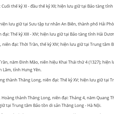
uối thế kỷ XI - đầu thế kỷ XII; hiện lưu giữ tại Bảo tàng tỉnh
; hiện lưu giữ tại Sưu tập tư nhân An Biên, thành phố Hải Ph
ại: Thế kỷ XIII - XIV; hiện lưu giữ tại Bảo tàng tỉnh Hải Dươ
iên đại: Thời Trần, thế kỷ XIV; hiện lưu giữ tại Trung tâm 
i Trần, năm Đinh Mão, niên hiệu Khai Thái thứ 4 (1327); hiện 
n Lâm, tỉnh Hưng Yên.
ng thành Thăng Long, niên đại: Thế kỷ XV; hiện lưu giữ tại T
sơ, Hoàng thành Thăng Long, niên đại: Tháng 4, năm Quang 
giữ tại Trung tâm Bảo tồn di sản Thăng Long - Hà Nội.