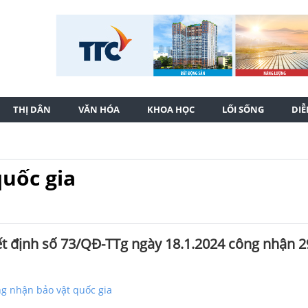
THỊ DÂN
VĂN HÓA
KHOA HỌC
LỐI SỐNG
DI
uốc gia
t định số 73/QĐ-TTg ngày 18.1.2024 công nhận 2
ng nhận bảo vật quốc gia