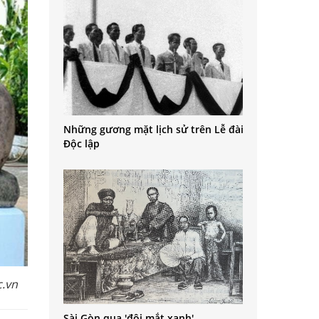
Những gương mặt lịch sử trên Lễ đài
Độc lập
c.vn
Sài Gòn qua 'đôi mắt xanh'