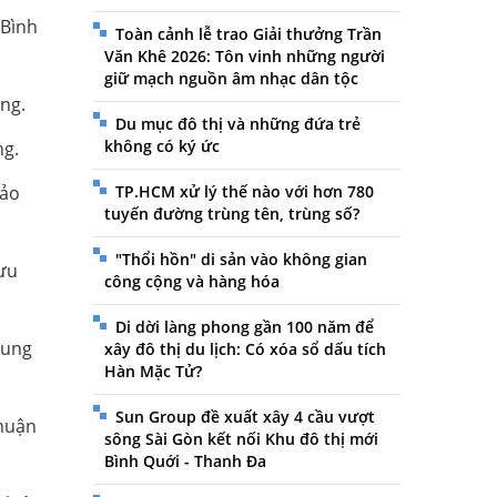
 Bình
Toàn cảnh lễ trao Giải thưởng Trần
Văn Khê 2026: Tôn vinh những người
giữ mạch nguồn âm nhạc dân tộc
òng.
Du mục đô thị và những đứa trẻ
không có ký ức
ng.
Bảo
TP.HCM xử lý thế nào với hơn 780
tuyến đường trùng tên, trùng số?
"Thổi hồn" di sản vào không gian
lưu
công cộng và hàng hóa
Di dời làng phong gần 100 năm để
rung
xây đô thị du lịch: Có xóa sổ dấu tích
Hàn Mặc Tử?
Sun Group đề xuất xây 4 cầu vượt
Thuận
sông Sài Gòn kết nối Khu đô thị mới
Bình Quới - Thanh Đa