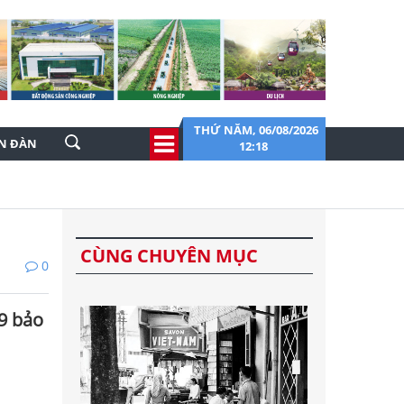
THỨ NĂM, 06/08/2026
ỄN ĐÀN
12:18
CÙNG CHUYÊN MỤC
0
9 bảo