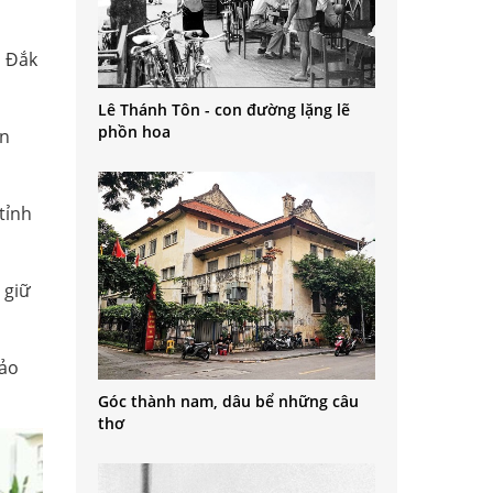
h Đắk
Lê Thánh Tôn - con đường lặng lẽ
phồn hoa
ân
tỉnh
 giữ
Bảo
Góc thành nam, dâu bể những câu
thơ