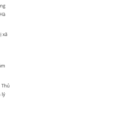
ong
 Hà
ị xã
năm
, Thủ
 lý