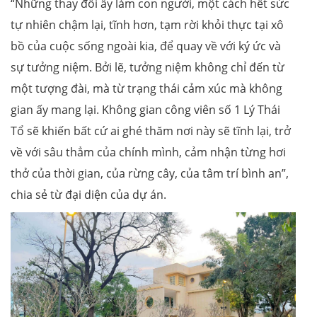
“Những thay đổi ấy làm con người, một cách hết sức
tự nhiên chậm lại, tĩnh hơn, tạm rời khỏi thực tại xô
bồ của cuộc sống ngoài kia, để quay về với ký ức và
sự tưởng niệm. Bởi lẽ, tưởng niệm không chỉ đến từ
một tượng đài, mà từ trạng thái cảm xúc mà không
gian ấy mang lại. Không gian công viên số 1 Lý Thái
Tổ sẽ khiến bất cứ ai ghé thăm nơi này sẽ tĩnh lại, trở
về với sâu thẳm của chính mình, cảm nhận từng hơi
thở của thời gian, của rừng cây, của tâm trí bình an”,
chia sẻ từ đại diện của dự án.