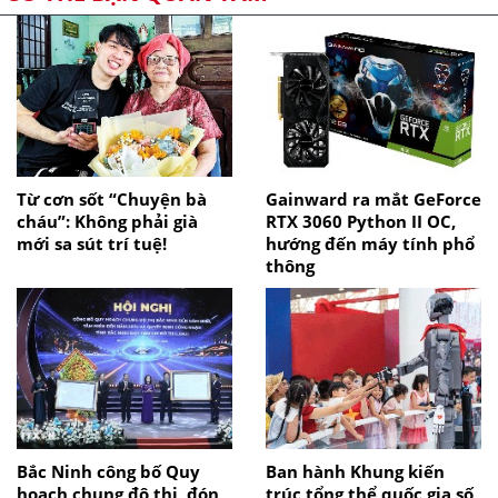
Từ cơn sốt “Chuyện bà
Gainward ra mắt GeForce
cháu”: Không phải già
RTX 3060 Python II OC,
mới sa sút trí tuệ!
hướng đến máy tính phổ
thông
Bắc Ninh công bố Quy
Ban hành Khung kiến
hoạch chung đô thị, đón
trúc tổng thể quốc gia số