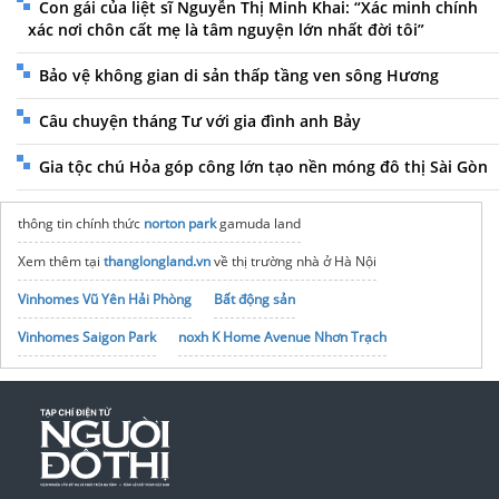
Con gái của liệt sĩ Nguyễn Thị Minh Khai: “Xác minh chính
xác nơi chôn cất mẹ là tâm nguyện lớn nhất đời tôi”
Bảo vệ không gian di sản thấp tầng ven sông Hương
Câu chuyện tháng Tư với gia đình anh Bảy
Gia tộc chú Hỏa góp công lớn tạo nền móng đô thị Sài Gòn
thông tin chính thức
norton park
gamuda land
Xem thêm tại
thanglongland.vn
về thị trường nhà ở Hà Nội
Vinhomes Vũ Yên Hải Phòng
Bất động sản
Vinhomes Saigon Park
noxh K Home Avenue Nhơn Trạch
Tập đoàn Bcons Group
soundcard livestream
vé xe đi vũng tàu