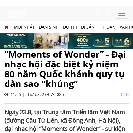
MỚI NHẤT
DÂN SINH
ĐÔ THỊ
DI SẢN
THỊ DÂN
VĂN H
“Moments of Wonder” - Đại
nhạc hội đặc biệt kỷ niệm
80 năm Quốc khánh quy tụ
dàn sao “khủng”
11:25 | Thứ ba, 29/07/2025
0
Ngày 23.8, tại Trung tâm Triển lãm Việt Nam
(đường Cầu Tứ Liên, xã Đông Anh, Hà Nội),
đại nhạc hội “Moments of Wonder” - sự kiện