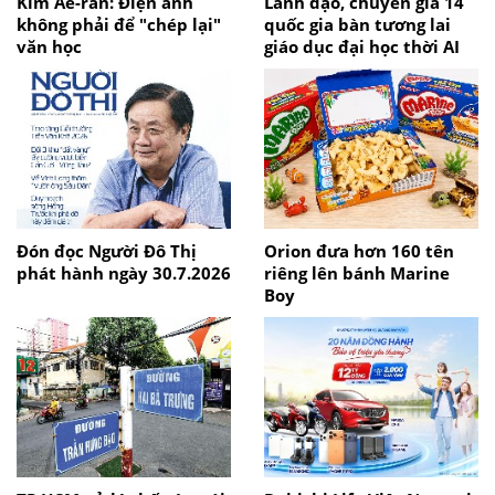
Kim Ae-ran: Điện ảnh
Lãnh đạo, chuyên gia 14
không phải để "chép lại"
quốc gia bàn tương lai
văn học
giáo dục đại học thời AI
Đón đọc Người Đô Thị
Orion đưa hơn 160 tên
phát hành ngày 30.7.2026
riêng lên bánh Marine
Boy