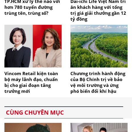
TP.HCM xử lý thế nào với
Dai-ichi Life Việt Nam tri
hơn 780 tuyến đường
ân khách hàng với tổng
trùng tên, trùng số?
trị giá giải thưởng gần 12
tỷ đồng
Vincom Retail kiện toàn
Chương trình hành động
bộ máy lãnh đạo, chuẩn
của Bộ Chính trị về bảo
bị cho giai đoạn tăng
vệ môi trường và ứng
trưởng mới
phó biến đổi khí hậu
CÙNG CHUYÊN MỤC