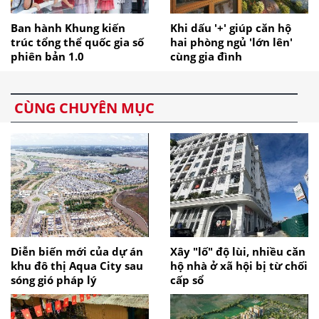
Ban hành Khung kiến
Khi dấu '+' giúp căn hộ
trúc tổng thể quốc gia số
hai phòng ngủ 'lớn lên'
phiên bản 1.0
cùng gia đình
CÙNG CHUYÊN MỤC
Diễn biến mới của dự án
Xây "lố" độ lùi, nhiều căn
khu đô thị Aqua City sau
hộ nhà ở xã hội bị từ chối
sóng gió pháp lý
cấp sổ