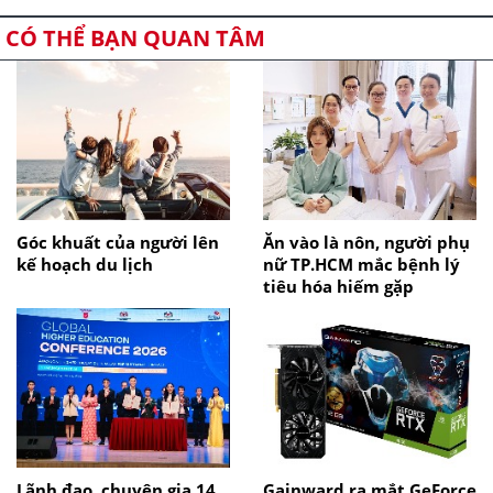
CÓ THỂ BẠN QUAN TÂM
Góc khuất của người lên
Ăn vào là nôn, người phụ
kế hoạch du lịch
nữ TP.HCM mắc bệnh lý
tiêu hóa hiếm gặp
Lãnh đạo, chuyên gia 14
Gainward ra mắt GeForce