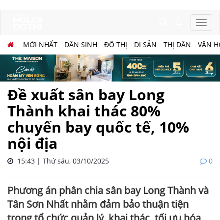
MỚI NHẤT
DÂN SINH
ĐÔ THỊ
DI SẢN
THỊ DÂN
VĂN H
Đề xuất sân bay Long
Thành khai thác 80%
chuyến bay quốc tế, 10%
nội địa
15:43 | Thứ sáu, 03/10/2025
0
Phương án phân chia sân bay Long Thành và
Tân Sơn Nhất nhằm đảm bảo thuận tiện
trong tổ chức quản lý, khai thác, tối ưu hóa