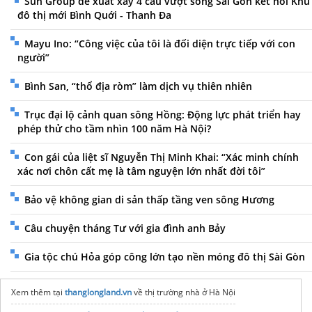
Sun Group đề xuất xây 4 cầu vượt sông Sài Gòn kết nối Khu
đô thị mới Bình Quới - Thanh Đa
Mayu Ino: “Công việc của tôi là đối diện trực tiếp với con
người”
Bình San, “thổ địa ròm” làm dịch vụ thiên nhiên
Trục đại lộ cảnh quan sông Hồng: Động lực phát triển hay
phép thử cho tầm nhìn 100 năm Hà Nội?
Con gái của liệt sĩ Nguyễn Thị Minh Khai: “Xác minh chính
xác nơi chôn cất mẹ là tâm nguyện lớn nhất đời tôi”
Bảo vệ không gian di sản thấp tầng ven sông Hương
Câu chuyện tháng Tư với gia đình anh Bảy
Gia tộc chú Hỏa góp công lớn tạo nền móng đô thị Sài Gòn
Xem thêm tại
thanglongland.vn
về thị trường nhà ở Hà Nội