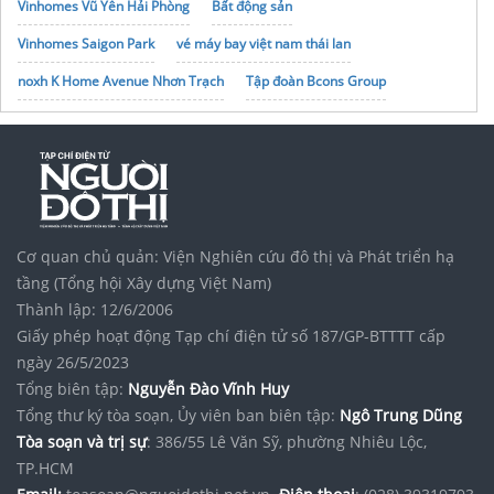
Vinhomes Vũ Yên Hải Phòng
Bất động sản
Vinhomes Saigon Park
vé máy bay việt nam thái lan
noxh K Home Avenue Nhơn Trạch
Tập đoàn Bcons Group
Cơ quan chủ quản: Viện Nghiên cứu đô thị và Phát triển hạ
tầng (Tổng hội Xây dựng Việt Nam)
Thành lập: 12/6/2006
Giấy phép hoạt động Tạp chí điện tử số 187/GP-BTTTT cấp
ngày 26/5/2023
Tổng biên tập:
Nguyễn Đào Vĩnh Huy
Tổng thư ký tòa soạn, Ủy viên ban biên tập:
Ngô Trung Dũng
Tòa soạn và trị sự
: 386/55 Lê Văn Sỹ, phường Nhiêu Lộc,
TP.HCM