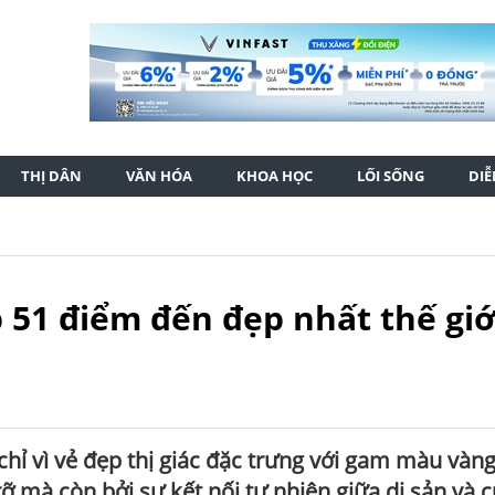
THỊ DÂN
VĂN HÓA
KHOA HỌC
LỐI SỐNG
DI
p 51 điểm đến đẹp nhất thế giớ
hỉ vì vẻ đẹp thị giác đặc trưng với gam màu vàn
ỡ mà còn bởi sự kết nối tự nhiên giữa di sản và 