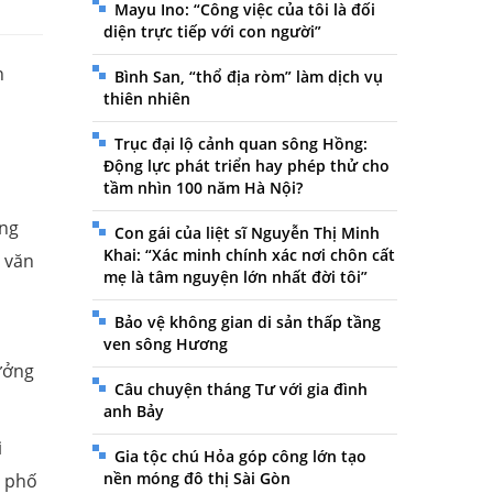
Mayu Ino: “Công việc của tôi là đối
diện trực tiếp với con người”
n
Bình San, “thổ địa ròm” làm dịch vụ
thiên nhiên
Trục đại lộ cảnh quan sông Hồng:
Động lực phát triển hay phép thử cho
tầm nhìn 100 năm Hà Nội?
âng
Con gái của liệt sĩ Nguyễn Thị Minh
Khai: “Xác minh chính xác nơi chôn cất
m văn
mẹ là tâm nguyện lớn nhất đời tôi”
Bảo vệ không gian di sản thấp tầng
ven sông Hương
ưởng
Câu chuyện tháng Tư với gia đình
anh Bảy
i
Gia tộc chú Hỏa góp công lớn tạo
nền móng đô thị Sài Gòn
n phố