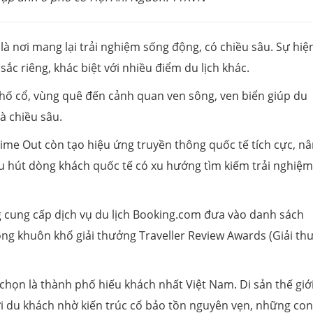
à nơi mang lại trải nghiệm sống động, có chiều sâu. Sự hiệ
ắc riêng, khác biệt với nhiều điểm du lịch khác.
hố cổ, vùng quê đến cảnh quan ven sông, ven biển giúp du
à chiều sâu.
ime Out còn tạo hiệu ứng truyền thông quốc tế tích cực, n
thu hút dòng khách quốc tế có xu hướng tìm kiếm trải nghiệ
g cung cấp dịch vụ du lịch Booking.com đưa vào danh sách
ng khuôn khổ giải thưởng Traveller Review Awards (Giải th
 chọn là thành phố hiếu khách nhất Việt Nam. Di sản thế giớ
 du khách nhờ kiến trúc cổ bảo tồn nguyên vẹn, những co