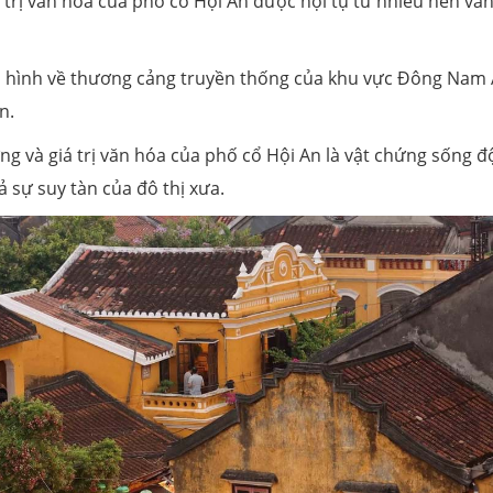
iá trị văn hóa của phố cổ Hội An được hội tụ từ nhiều nền vă
điển hình về thương cảng truyền thống của khu vực Đông Nam 
n.
ỡng và giá trị văn hóa của phố cổ Hội An là vật chứng sống 
ả sự suy tàn của đô thị xưa.