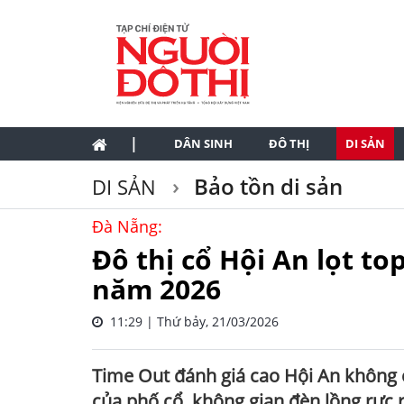
|
DÂN SINH
ĐÔ THỊ
DI SẢN
Bảo tồn di sản
DI SẢN
Đà Nẵng:
Đô thị cổ Hội An lọt to
năm 2026
11:29 | Thứ bảy, 21/03/2026
Time Out đánh giá cao Hội An không c
của phố cổ, không gian đèn lồng rực r