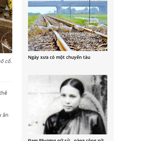
Ngày xưa có một chuyến tàu
ố cổ.
thế
y ấn
Đạm Phương nữ sử - nàng công nữ