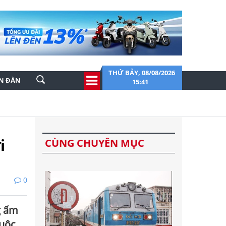
THỨ BẢY, 08/08/2026
ỄN ĐÀN
15:41
i
CÙNG CHUYÊN MỤC
0
g ấm
cuộc