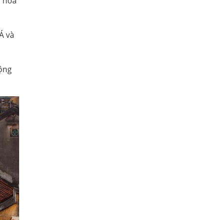
n hóa
Á và
động