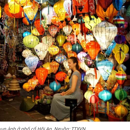
hụp ảnh ở phố cổ Hội An. Nguồn: TTXVN