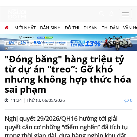
MỚI NHẤT
DÂN SINH
ĐÔ THỊ
DI SẢN
THỊ DÂN
VĂN H
"Đóng băng" hàng triệu tỷ
từ dự án “treo”: Gỡ khó
nhưng không hợp thức hóa
sai phạm
11:24 | Thứ tư, 06/05/2026
0
Nghị quyết 29/2026/QH16 hướng tới giải
quyết căn cơ những “điểm nghẽn” đã tích tụ
trong thời gian dài, đưa hàng nghìn khu đất,