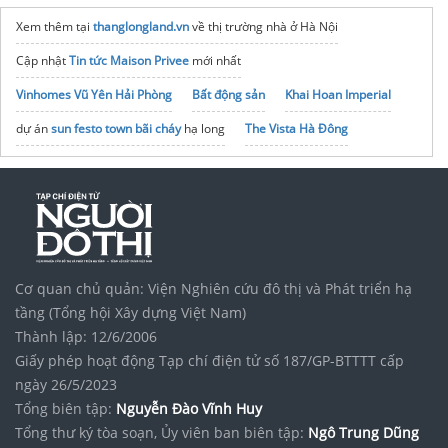
Xem thêm tại
thanglongland.vn
về thị trường nhà ở Hà Nội
Cập nhật
Tin tức Maison Privee
mới nhất
Vinhomes Vũ Yên Hải Phòng
Bất động sản
Khai Hoan Imperial
dự án
sun festo town bãi cháy
hạ long
The Vista Hà Đông
Xem Hanoi Season Garden
Tại đây
Tập đoàn Bcons Group
noxh K Home Avenue Nhơn Trạch
Vinhomes Saigon Park
Cơ quan chủ quản: Viện Nghiên cứu đô thị và Phát triển hạ
tầng (Tổng hội Xây dựng Việt Nam)
Thành lập: 12/6/2006
Giấy phép hoạt động Tạp chí điện tử số 187/GP-BTTTT cấp
ngày 26/5/2023
Tổng biên tập:
Nguyễn Đào Vĩnh Huy
Tổng thư ký tòa soạn, Ủy viên ban biên tập:
Ngô Trung Dũng