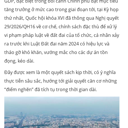
GDP, đặc biệt trong bối cảnh Chính phủ đặt mục tiêu
tăng trưởng ở mức cao trong giai đoạn tới, tại Kỳ họp
thứ nhất, Quốc hội khóa XVI đã thông qua Nghị quyết
29/2026/QH16 về cơ chế, chính sách đặc thù để xử lý
vi phạm pháp luật về đất đai của tổ chức, cá nhân xảy
ra trước khi Luật Đất đai năm 2024 có hiệu lực và
tháo gỡ khó khăn, vướng mắc cho các dự án tồn
đọng, kéo dài.
Đây được xem là một quyết sách kịp thời, có ý nghĩa
thực tiễn sâu sắc, hướng tới giải quyết căn cơ những
“điểm nghẽn” đã tích tụ trong thời gian dài.