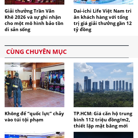
Giải thưởng Trần Văn
Dai-ichi Life Việt Nam tri
Khê 2026 và sự ghi nhận
ân khách hàng với tổng
cho một mô hình bảo tồn
trị giá giải thưởng gần 12
di sản sống
tỷ đồng
CÙNG CHUYÊN MỤC
Không để “quốc lực” chảy
TP.HCM: Giá căn hộ trung
vào túi tội phạm
bình 112 triệu đồng/m2,
thiết lập mặt bằng mới