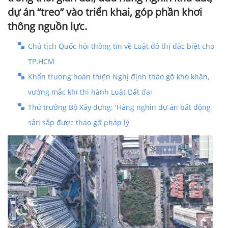
dự án “treo” vào triển khai, góp phần khơi
thông nguồn lực.
Chủ tịch Quốc hội thông tin về Luật đô thị đặc biệt cho
TP.HCM
Khẩn trương hoàn thiện Nghị định tháo gỡ khó khăn,
vướng mắc khi thi hành Luật Đất đai
Thứ trưởng Bộ Xây dựng: 'Hàng nghìn dự án bất động
sản sắp được tháo gỡ pháp lý'