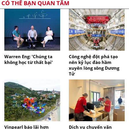
CÓ THỂ BẠN QUAN TÂM
Warren Eng: 'Chúng ta
Công nghệ đột phá tạo
không học từ thất bại'
nên kỷ lục đào hầm
xuyên lòng sông Dương
Tử
Vinpearl báo lãi hơn
Dịch vụ chuyển văn