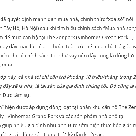
ẻ đã quyết định mạnh dạn mua nhà, chính thức “xóa sổ” nỗi 
ận Tây Hồ, Hà Nội) sau khi tìm hiểu chính sách “Mua nhà sang
iệm để mua căn hộ tại The Zenpark (Vinhomes Ocean Park 1).
ọ nay đây mai đó thì anh hoàn toàn có thể mua nhà trả góp 
iếm khi có chính sách tốt như vậy nên đây cũng là động lực
g mua.
p này, cả nhà tôi chỉ cần trả khoảng
10
triệu/tháng
trong 
 đây sẽ là nhà
, là tài sản
của gia đình chúng tôi. Đó cũng là
 Đức tâm sự.
h” hiện được áp dụng đồng loạt tại phân khu căn hộ The Ze
ly - Vinhomes Grand Park và các sản phẩm nhà phố tại
ã giúp nhiều gia đình như anh Đức sớm hiện thực hóa giấc 
ường bất động sản trong thời kỳ đầu khởi sắc.