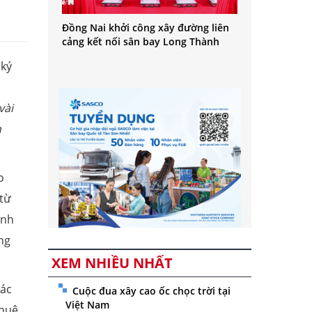
Đồng Nai khởi công xây đường liên
cảng kết nối sân bay Long Thành
 ký
n
vài
n
o
 từ
ạnh
ng
XEM NHIỀU NHẤT
tác
Cuộc đua xây cao ốc chọc trời tại
Việt Nam
thuê