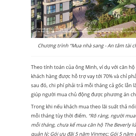
Chương trình “
Mua nhà sang - An tâm tài c
Theo tính toán của ông Minh, ví dụ với căn hộ
khách hàng được hỗ trợ vay tới 70% và chỉ ph
sau đó, chi phí phải trả mỗi tháng cả gốc lẫn 
giúp người mua chủ động được phương án chi
Trong khi nếu khách mua theo lãi suất thả nổi 
mỗi tháng tùy thời điểm
. “Rõ ràng, người mua
mỗi tháng, chưa kể mua căn hộ
The Beverly l
quản
lý
; Gói
ưu đãi
5 năm Vinmec; Gói 5 năm di