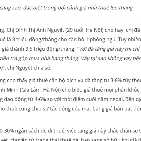
àng cao, đặc biệt trong bối cảnh giá nhà thuê leo thang.
g. Chị Đinh Thị Ánh Nguyệt (29 tuổi, Hà Nội) cho hay, chị đã
huê là 8 triệu đồng/tháng cho căn hộ 1 phòng ngủ. Tuy nhiê
giá thành 9,5 triệu đồng/tháng. “
Với đà tăng giá này thì chỉ 
 tiền trả góp mua nhà hàng tháng. Vậy tại sao không vay tiề
i?
”
,
chị Nguyệt chia sẻ.
ũng cho thấy giá thuê căn hộ dịch vụ đã tăng từ 3-8% tùy the
h Minh (Gia Lâm, Hà Nội) cho biết, giá thuê mọi phân khúc
 dao động từ 4-6% so với thời điểm cuối năm ngoái. Bên c
cho thuê cũng chịu sự tác động của mặt bằng giá bán bất độ
-30% ngân sách để đi thuê, việc tăng giá này chắc chắn sẽ 
ệt, chuyển từ trạng thái thuê dài hạn sang sở hữu khi giá 