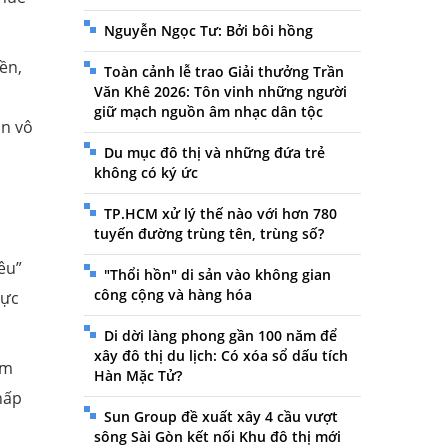
Nguyễn Ngọc Tư: Bởi bôi hồng
ền,
Toàn cảnh lễ trao Giải thưởng Trần
Văn Khê 2026: Tôn vinh những người
giữ mạch nguồn âm nhạc dân tộc
án vô
Du mục đô thị và những đứa trẻ
không có ký ức
TP.HCM xử lý thế nào với hơn 780
tuyến đường trùng tên, trùng số?
êu”
"Thổi hồn" di sản vào không gian
công cộng và hàng hóa
lực
Di dời làng phong gần 100 năm để
xây đô thị du lịch: Có xóa sổ dấu tích
am
Hàn Mặc Tử?
hấp
Sun Group đề xuất xây 4 cầu vượt
sông Sài Gòn kết nối Khu đô thị mới