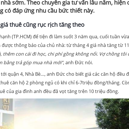
a nhà sớm. Theo chuyên gia tư vấn lâu năm, hiện 
ng có đáp ứng nhu cầu bức thiết này.
 giá thuê cũng rục rịch tăng theo
ạnh (TP.HCM) để tiện đi làm suốt 3 năm qua, cuối tuần vừa
 được thông báo của chủ nhà: từ tháng 4 giá nhà tăng từ 1
, thêm con cái đi học, chi phí gồng không nổi
.
V
ợ chồng tôi
ần bằng trả góp mua nhà mới”
, anh Đức nói.
tới quận 4, Nhà Bè…, anh Đức cho biết giá các căn hộ đều 
thuê căn hộ 2 phòng ngủ có khi chỉ 6-7triệu đồng/tháng. Cò
ê của gia đình anh đều đã vọt tăng trên 10 triệu đồng.