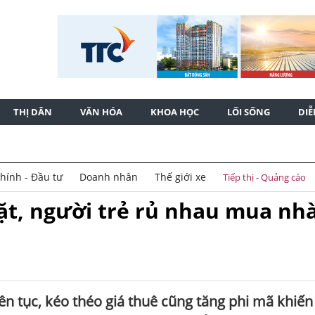
THỊ DÂN
VĂN HÓA
KHOA HỌC
LỐI SỐNG
DI
chính - Đầu tư
Doanh nhân
Thế giới xe
Tiếp thị - Quảng cáo
ặt, người trẻ rủ nhau mua nh
ên tục, kéo théo giá thuê cũng tăng phi mã khiến