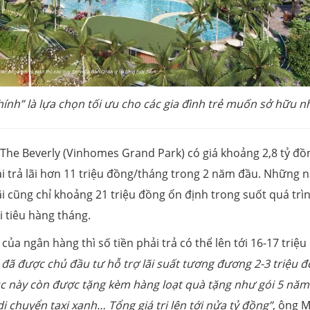
hính
”
là lựa chọn tối ưu cho các gia đình trẻ muốn sở hữu n
 The Beverly (Vinhomes Grand Park) có giá khoảng 2,8 tỷ đồ
ải trả lãi hơn 11 triệu đồng/tháng trong 2 năm đầu. Những 
lãi cũng chỉ khoảng 21 triệu đồng ổn định trong suốt quá trì
 tiêu hàng tháng.
của ngân hàng thì số tiền phải trả có thể lên tới 16-17 triệ
 đã được chủ đầu tư hỗ trợ lãi suất tương đương 2-3 triệu 
úc này còn được tặng kèm hàng loạt quà tặng như gói 5 năm
 chuyển taxi xanh… Tổng giá trị lên tới nửa tỷ đồng
”
, ông 