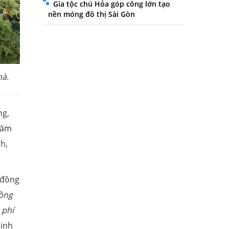
Gia tộc chú Hỏa góp công lớn tạo
nền móng đô thị Sài Gòn
hà.
ng,
năm
nh,
u đồng
đồng
 phí
Minh