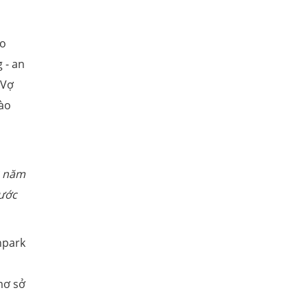
lo
 - an
 Vợ
vào
2 năm
 ước
npark
mơ sở