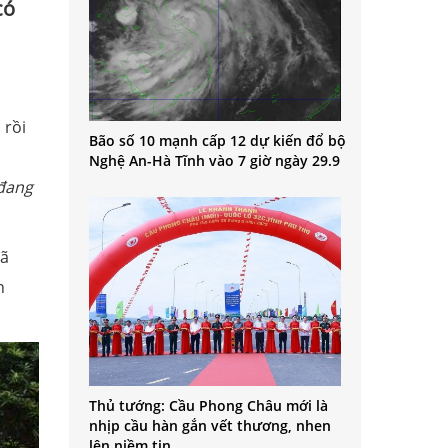
có
 rồi
Bão số 10 mạnh cấp 12 dự kiến đổ bộ
1
Nghệ An-Hà Tĩnh vào 7 giờ ngày 29.9
 đang
đã
n
Thủ tướng: Cầu Phong Châu mới là
nhịp cầu hàn gắn vết thương, nhen
lên niềm tin