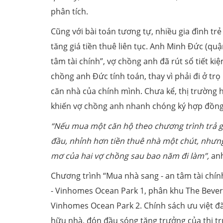
phân tích.
Cũng với bài toán tương tự, nhiều gia đình tr
tăng giá tiền thuê liên tục. Anh Minh Đức (qu
tâm tài chính”, vợ chồng anh đã rút sổ tiết k
chồng anh Đức tính toán, thay vì phải đi ở tr
căn nhà của chính mình. Chưa kể, thị trường h
khiến vợ chồng anh nhanh chóng ký hợp đồn
“Nếu mua một căn hộ theo chương trình trả gó
đầu
, nhỉnh hơn tiền thuê nhà một chút, nhưng
mơ của hai vợ chồng sau bao năm đi làm
”,
anh
Chương trình “Mua nhà sang - an tâm tài chín
- Vinhomes Ocean Park 1, phân khu The Bever
Vinhomes Ocean Park 2. Chính sách ưu việt đ
hữu nhà, đón đầu sóng tăng trưởng của thị tr