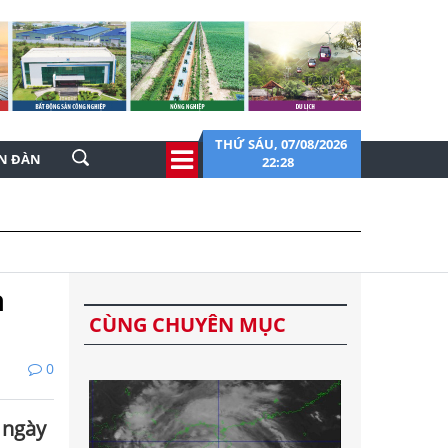
THỨ SÁU, 07/08/2026
ỄN ĐÀN
22:28
à
CÙNG CHUYÊN MỤC
0
 ngày