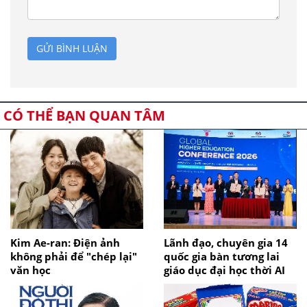
GỬI BÌNH LUẬN
CÓ THỂ BẠN QUAN TÂM
Kim Ae-ran: Điện ảnh
Lãnh đạo, chuyên gia 14
không phải để "chép lại"
quốc gia bàn tương lai
văn học
giáo dục đại học thời AI