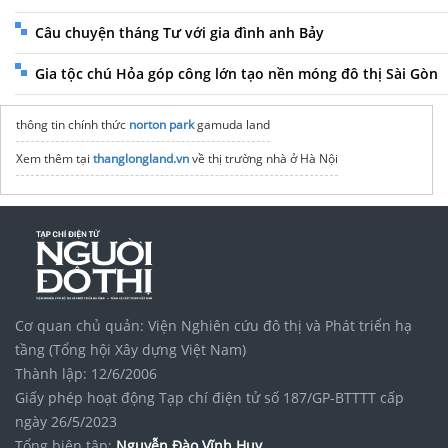
Câu chuyện tháng Tư với gia đình anh Bảy
Gia tộc chú Hỏa góp công lớn tạo nền móng đô thị Sài Gòn
thông tin chính thức
norton park
gamuda land
Xem thêm tại
thanglongland.vn
về thị trường nhà ở Hà Nội
Cơ quan chủ quản: Viện Nghiên cứu đô thị và Phát triển hạ
tầng (Tổng hội Xây dựng Việt Nam)
Thành lập: 12/6/2006
Giấy phép hoạt động Tạp chí điện tử số 187/GP-BTTTT cấp
ngày 26/5/2023
Tổng biên tập:
Nguyễn Đào Vĩnh Huy