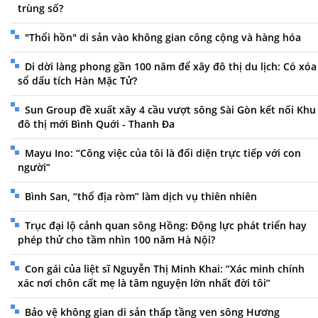
trùng số?
"Thổi hồn" di sản vào không gian công cộng và hàng hóa
Di dời làng phong gần 100 năm để xây đô thị du lịch: Có xóa
sổ dấu tích Hàn Mặc Tử?
Sun Group đề xuất xây 4 cầu vượt sông Sài Gòn kết nối Khu
đô thị mới Bình Quới - Thanh Đa
Mayu Ino: “Công việc của tôi là đối diện trực tiếp với con
người”
Bình San, “thổ địa ròm” làm dịch vụ thiên nhiên
Trục đại lộ cảnh quan sông Hồng: Động lực phát triển hay
phép thử cho tầm nhìn 100 năm Hà Nội?
Con gái của liệt sĩ Nguyễn Thị Minh Khai: “Xác minh chính
xác nơi chôn cất mẹ là tâm nguyện lớn nhất đời tôi”
Bảo vệ không gian di sản thấp tầng ven sông Hương