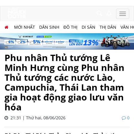
MỚI NHẤT
DÂN SINH
ĐÔ THỊ
DI SẢN
THỊ DÂN
VĂN H
Phu nhân Thủ tướng Lê
Minh Hưng cùng Phu nhân
Thủ tướng các nước Lào,
Campuchia, Thái Lan tham
gia hoạt động giao lưu văn
hóa
21:31 | Thứ hai, 08/06/2026
0