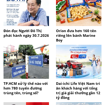
Đón đọc Người Đô Thị
Orion đưa hơn 160 tên
phát hành ngày 30.7.2026
riêng lên bánh Marine
Boy
TP.HCM xử lý thế nào với
Dai-ichi Life Việt Nam tri
hơn 780 tuyến đường
ân khách hàng với tổng
trùng tên, trùng số?
trị giá giải thưởng gần 12
tỷ đồng