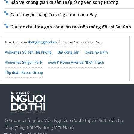
Bảo vệ không gian di sản thấp tầng ven sông Hương
Câu chuyện tháng Tư với gia đình anh Bảy
Gia tộc chú Hỏa góp công lớn tạo nền móng đô thị Sài Gòn
Xem thêm tại
thanglongland.vn
về thị trường nhà ở Hà Nội
Vinhomes Vũ Yên Hải Phòng
Bất động sản
ixora hồ tràm
Vinhomes Saigon Park
noxh K Home Avenue Nhơn Trạch
Tập đoàn Bcons Group
Trang
xaydungtudo.com
cung cấp dịch vụ xây dựng
Cơ quan chủ quản: Viện Nghiên cứu đô thị và Phát triển hạ
tầng (Tổng hội Xây dựng Việt Nam)