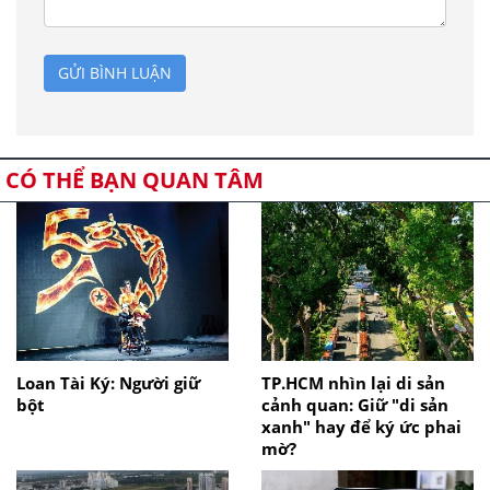
GỬI BÌNH LUẬN
CÓ THỂ BẠN QUAN TÂM
Loan Tài Ký: Người giữ
TP.HCM nhìn lại di sản
bột
cảnh quan: Giữ "di sản
xanh" hay để ký ức phai
mờ?