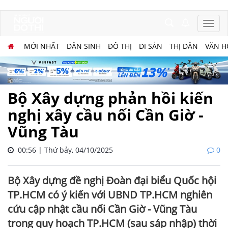
MỚI NHẤT
DÂN SINH
ĐÔ THỊ
DI SẢN
THỊ DÂN
VĂN H
Bộ Xây dựng phản hồi kiến
nghị xây cầu nối Cần Giờ -
Vũng Tàu
00:56 | Thứ bảy, 04/10/2025
0
Bộ Xây dựng đề nghị Đoàn đại biểu Quốc hội
TP.HCM có ý kiến với UBND TP.HCM nghiên
cứu cập nhật cầu nối Cần Giờ - Vũng Tàu
trong quy hoạch TP.HCM (sau sáp nhập) thời