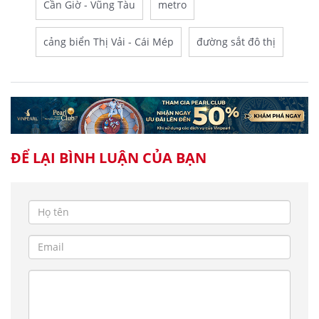
Cần Giờ - Vũng Tàu
metro
cảng biển Thị Vải - Cái Mép
đường sắt đô thị
ĐỂ LẠI BÌNH LUẬN CỦA BẠN