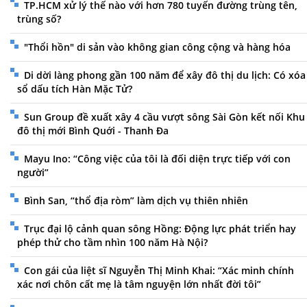
TP.HCM xử lý thế nào với hơn 780 tuyến đường trùng tên,
trùng số?
"Thổi hồn" di sản vào không gian công cộng và hàng hóa
Di dời làng phong gần 100 năm để xây đô thị du lịch: Có xóa
sổ dấu tích Hàn Mặc Tử?
Sun Group đề xuất xây 4 cầu vượt sông Sài Gòn kết nối Khu
đô thị mới Bình Quới - Thanh Đa
Mayu Ino: “Công việc của tôi là đối diện trực tiếp với con
người”
Bình San, “thổ địa ròm” làm dịch vụ thiên nhiên
Trục đại lộ cảnh quan sông Hồng: Động lực phát triển hay
phép thử cho tầm nhìn 100 năm Hà Nội?
Con gái của liệt sĩ Nguyễn Thị Minh Khai: “Xác minh chính
xác nơi chôn cất mẹ là tâm nguyện lớn nhất đời tôi”