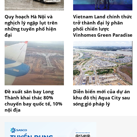
Quy hoạch Hà Nội và
Vietnam Land chính thức
nghịch lý ngập lụt trên
trở thành đại lý phân
những tuyến phố hiện
phối chiến lược
đại
Vinhomes Green Paradise
Đề xuất sân bay Long
Diễn biến mới của dự án
Thành khai thác 80%
khu đô thị Aqua City sau
chuyến bay quốc tế, 10%
sóng gió pháp lý
nội địa