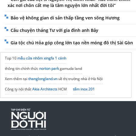
xác nơi chôn cất mẹ là tâm nguyện lớn nhất đời tôi”
Bảo vệ không gian di sản thấp tầng ven sông Hương
Câu chuyện tháng Tư với gia đình anh Bảy
Gia tộc chú Hỏa góp công lớn tạo nền móng đô thị Sài Gòn
Top 10
mẫu cửa nhôm xingfa 1 cánh
thông tin chính thức
norton park
gamuda land
Xem thêm tại
thanglongland.vn
về thị trường nhà ở Hà Nội
Công ty nội thất
Akia Architects
HCM
tấm inox 201
Mở bán
Căn hộ Gladia Heights
Dự án D'.Diamant Bleu
Long Biên
Thi công sơn chống nóng cho mái tôn
Chung cư Vũ Yên
Vinhomes Vũ Yên Hải Phòng
Dự án
Đà Nẵng Downtown
Sun Group
Bộ bàn ăn 6 ghế
hiện đại