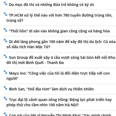
Du mục đô thị và những đứa trẻ không có ký ức
TP.HCM xử lý thế nào với hơn 780 tuyến đường trùng tên,
trùng số?
"Thổi hồn" di sản vào không gian công cộng và hàng hóa
Di dời làng phong gần 100 năm để xây đô thị du lịch: Có xóa
sổ dấu tích Hàn Mặc Tử?
Sun Group đề xuất xây 4 cầu vượt sông Sài Gòn kết nối Khu
đô thị mới Bình Quới - Thanh Đa
Mayu Ino: “Công việc của tôi là đối diện trực tiếp với con
người”
Bình San, “thổ địa ròm” làm dịch vụ thiên nhiên
Trục đại lộ cảnh quan sông Hồng: Động lực phát triển hay
phép thử cho tầm nhìn 100 năm Hà Nội?
Con gái của liệt sĩ Nguyễn Thị Minh Khai: “Xác minh chính