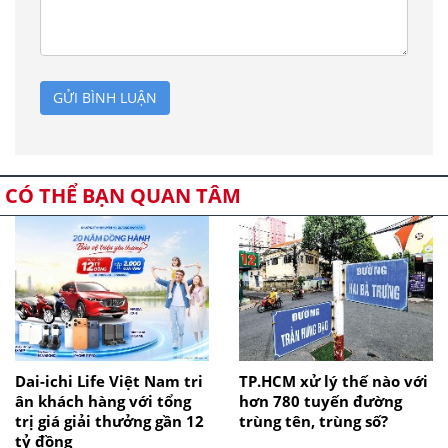
GỬI BÌNH LUẬN
CÓ THỂ BẠN QUAN TÂM
Dai-ichi Life Việt Nam tri
TP.HCM xử lý thế nào với
ân khách hàng với tổng
hơn 780 tuyến đường
trị giá giải thưởng gần 12
trùng tên, trùng số?
tỷ đồng