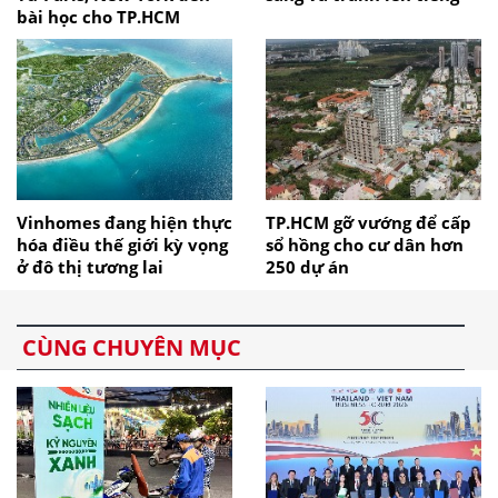
bài học cho TP.HCM
Vinhomes đang hiện thực
TP.HCM gỡ vướng để cấp
hóa điều thế giới kỳ vọng
sổ hồng cho cư dân hơn
ở đô thị tương lai
250 dự án
CÙNG CHUYÊN MỤC