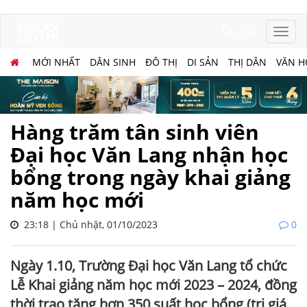
MỚI NHẤT
DÂN SINH
ĐÔ THỊ
DI SẢN
THỊ DÂN
VĂN H
Hàng trăm tân sinh viên
Đại học Văn Lang nhận học
bổng trong ngày khai giảng
năm học mới
23:18 | Chủ nhật, 01/10/2023
0
Ngày 1.10, Trường Đại học Văn Lang tổ chức
Lễ Khai giảng năm học mới 2023 – 2024, đồng
thời trao tặng hơn 350 suất học bổng (trị giá