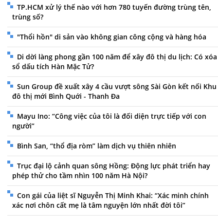
TP.HCM xử lý thế nào với hơn 780 tuyến đường trùng tên,
trùng số?
"Thổi hồn" di sản vào không gian công cộng và hàng hóa
Di dời làng phong gần 100 năm để xây đô thị du lịch: Có xóa
sổ dấu tích Hàn Mặc Tử?
Sun Group đề xuất xây 4 cầu vượt sông Sài Gòn kết nối Khu
đô thị mới Bình Quới - Thanh Đa
Mayu Ino: “Công việc của tôi là đối diện trực tiếp với con
người”
Bình San, “thổ địa ròm” làm dịch vụ thiên nhiên
Trục đại lộ cảnh quan sông Hồng: Động lực phát triển hay
phép thử cho tầm nhìn 100 năm Hà Nội?
Con gái của liệt sĩ Nguyễn Thị Minh Khai: “Xác minh chính
xác nơi chôn cất mẹ là tâm nguyện lớn nhất đời tôi”