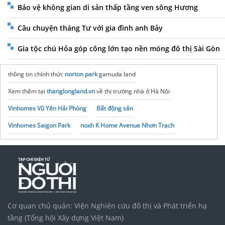
Bảo vệ không gian di sản thấp tầng ven sông Hương
Câu chuyện tháng Tư với gia đình anh Bảy
Gia tộc chú Hỏa góp công lớn tạo nền móng đô thị Sài Gòn
thông tin chính thức
norton park
gamuda land
Xem thêm tại
thanglongland.vn
về thị trường nhà ở Hà Nội
Vinhomes Vũ Yên Hải Phòng
Bất động sản
Vinhomes Saigon Park
noxh K Home Avenue Nhơn Trạch
Tập đoàn Bcons Group
Chương trình
du học Trung Quốc
Học IELTS mất bao lâu
Du học Đài Loan
Ngành văn hóa du lịch
ĐH Duy Tân
Cơ quan chủ quản: Viện Nghiên cứu đô thị và Phát triển hạ
tầng (Tổng hội Xây dựng Việt Nam)