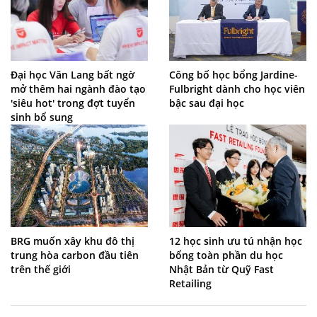
Đại học Văn Lang bất ngờ
Công bố học bổng Jardine-
mở thêm hai ngành đào tạo
Fulbright dành cho học viên
'siêu hot' trong đợt tuyển
bậc sau đại học
sinh bổ sung
BRG muốn xây khu đô thị
12 học sinh ưu tú nhận học
trung hòa carbon đầu tiên
bổng toàn phần du học
trên thế giới
Nhật Bản từ Quỹ Fast
Retailing