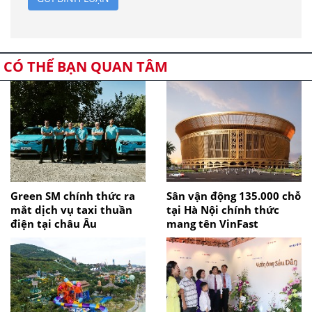
CÓ THỂ BẠN QUAN TÂM
Green SM chính thức ra
Sân vận động 135.000 chỗ
mắt dịch vụ taxi thuần
tại Hà Nội chính thức
điện tại châu Âu
mang tên VinFast