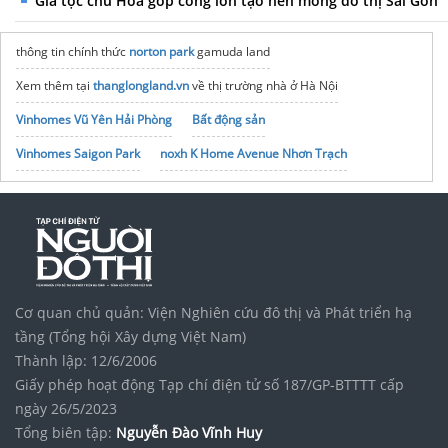
Gia tộc chú Hỏa góp công lớn tạo nền móng đô thị Sài Gòn
thông tin chính thức
norton park
gamuda land
Xem thêm tại
thanglongland.vn
về thị trường nhà ở Hà Nội
Vinhomes Vũ Yên Hải Phòng
Bất động sản
Vinhomes Saigon Park
noxh K Home Avenue Nhơn Trạch
Tập đoàn Bcons Group
Cơ quan chủ quản: Viện Nghiên cứu đô thị và Phát triển hạ
tầng (Tổng hội Xây dựng Việt Nam)
Thành lập: 12/6/2006
Giấy phép hoạt động Tạp chí điện tử số 187/GP-BTTTT cấp
ngày 26/5/2023
Tổng biên tập:
Nguyễn Đào Vĩnh Huy