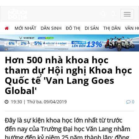
MỚI NHẤT
DÂN SINH
ĐÔ THỊ
DI SẢN
THỊ DÂN
VĂN H
Hơn 500 nhà khoa học
tham dự Hội nghị Khoa học
Quốc tế 'Van Lang Goes
Global'
19:30 | Thứ ba, 09/04/2019
0
Đây là sự kiện khoa học lớn nhất từ trước
đến nay của Trường Đại học Văn Lang nhằm
hướng đến kỷ niệm 25 năm thành lập; đồng