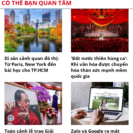
CÓ THỂ BẠN QUAN TÂM
Di sản cảnh quan đô thị:
'Đất nước thiên hùng ca':
Từ Paris, New York đến
Khi văn hóa được chuyển
bài học cho TP.HCM
hóa thàn sức mạnh mềm
quốc gia
Toàn cảnh lễ trao Giải
Zalo và Google ra mắt