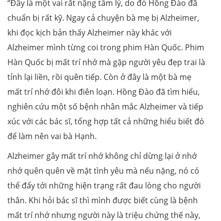
“Đây là một vai rất nặng tâm lý, do đó Hồng Đào đã
chuẩn bị rất kỹ. Ngay cả chuyện bà mẹ bị Alzheimer,
khi đọc kịch bản thấy Alzheimer này khác với
Alzheimer mình từng coi trong phim Hàn Quốc. Phim
Hàn Quốc bị mất trí nhớ mà gặp người yêu đẹp trai là
tỉnh lại liền, rồi quên tiếp. Còn ở đây là một bà mẹ
mất trí nhớ đôi khi điên loạn. Hồng Đào đã tìm hiểu,
nghiên cứu một số bệnh nhân mắc Alzheimer và tiếp
xúc với các bác sĩ, tổng hợp tất cả những hiểu biết đó
để làm nên vai bà Hạnh.
Alzheimer gây mất trí nhớ không chỉ dừng lại ở nhớ
nhớ quên quên về mặt tình yêu mà nếu nặng, nó có
thể đẩy tới những hiện trạng rất đau lòng cho người
thân. Khi hỏi bác sĩ thì mình được biết cùng là bệnh
mất trí nhớ nhưng người này là triệu chứng thế này,