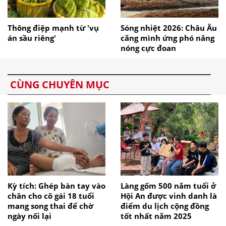
Thông điệp mạnh từ 'vụ
Sóng nhiệt 2026: Châu Âu
án sầu riêng'
căng mình ứng phó nắng
nóng cực đoan
CÙNG CHUYÊN MỤC
Kỳ tích: Ghép bàn tay vào
Làng gốm 500 năm tuổi ở
chân cho cô gái 18 tuổi
Hội An được vinh danh là
mang song thai để chờ
điểm du lịch cộng đồng
ngày nối lại
tốt nhất năm 2025