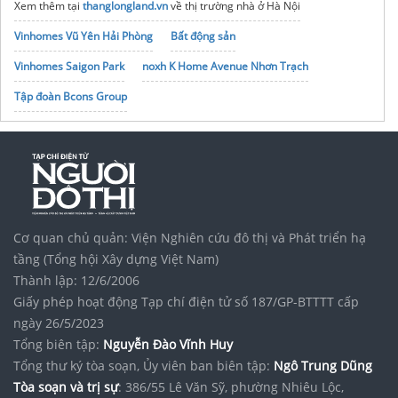
Xem thêm tại
thanglongland.vn
về thị trường nhà ở Hà Nội
Vinhomes Vũ Yên Hải Phòng
Bất động sản
Vinhomes Saigon Park
noxh K Home Avenue Nhơn Trạch
Tập đoàn Bcons Group
Cơ quan chủ quản: Viện Nghiên cứu đô thị và Phát triển hạ
tầng (Tổng hội Xây dựng Việt Nam)
Thành lập: 12/6/2006
Giấy phép hoạt động Tạp chí điện tử số 187/GP-BTTTT cấp
ngày 26/5/2023
Tổng biên tập:
Nguyễn Đào Vĩnh Huy
Tổng thư ký tòa soạn, Ủy viên ban biên tập:
Ngô Trung Dũng
Tòa soạn và trị sự
: 386/55 Lê Văn Sỹ, phường Nhiêu Lộc,