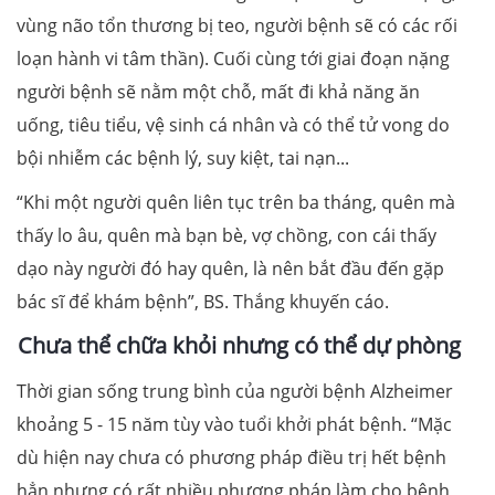
vùng não tổn thương bị teo, người bệnh sẽ có các rối
loạn hành vi tâm thần). Cuối cùng tới giai đoạn nặng
người bệnh sẽ nằm một chỗ, mất đi khả năng ăn
uống, tiêu tiểu, vệ sinh cá nhân và có thể tử vong do
bội nhiễm các bệnh lý, suy kiệt, tai nạn...
“Khi một người quên liên tục trên ba tháng, quên mà
thấy lo âu, quên mà bạn bè, vợ chồng, con cái thấy
dạo này người đó hay quên, là nên bắt đầu đến gặp
bác sĩ để khám bệnh”, BS. Thắng khuyến cáo.
Chưa thể chữa khỏi nhưng có thể dự phòng
Thời gian sống trung bình của người bệnh Alzheimer
khoảng 5 - 15 năm tùy vào tuổi khởi phát bệnh. “Mặc
dù hiện nay chưa có phương pháp điều trị hết bệnh
hẳn nhưng có rất nhiều phương pháp làm cho bệnh