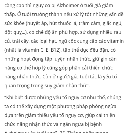
càng cao thì nguy cơ bị Alzheimer ở tuổi già giảm
thấp. Ở tuổi trưởng thành nếu xử lý tốt những vấn đề
sức khỏe (huyết áp, hút thuốc lá, trầm cảm, giấc ngủ,
đột quỵ...), có chế độ ăn phù hợp, sử dụng nhiều rau
củ, trái cây, các loại hạt, ngũ cốc cung cấp các vitamin
(nhất là vitamin C, E, B12), tập thể dục đều đặn, có
những hoạt động tập luyện nhận thức, giữ gìn cân
nặng cơ thể hợp lý cũng góp phần cải thiện chức
năng nhận thức. Còn ở người già, tuổi tác là yếu tố
quan trọng trong suy giảm nhận thức.
“Khi biết được những yếu tố nguy cơ như thế, chúng
ta có thể xây dựng một phương pháp phòng ngừa
dựa trên giảm thiểu yếu tố nguy cơ, giúp cải thiện
chức năng nhận thức và ngăn ngừa bị bệnh
Alzheimer vào tuổi cao”, BS. Thắng nhấn mạnh.