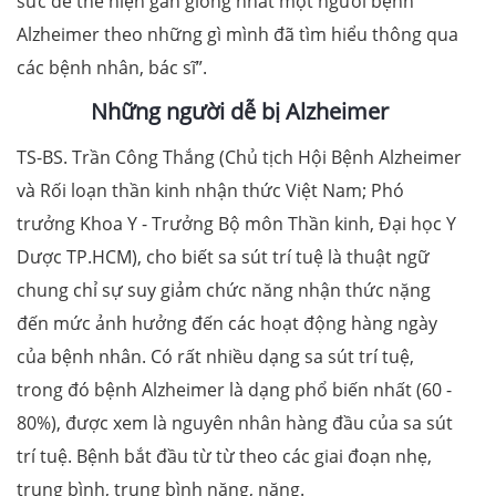
sức để thể hiện gần giống nhất một người bệnh
Alzheimer theo những gì mình đã tìm hiểu thông qua
các bệnh nhân, bác sĩ”.
Những người dễ bị Alzheimer
TS-BS. Trần Công Thắng (Chủ tịch Hội Bệnh Alzheimer
và Rối loạn thần kinh nhận thức Việt Nam; Phó
trưởng Khoa Y - Trưởng Bộ môn Thần kinh, Đại học Y
Dược TP.HCM), cho biết sa sút trí tuệ là thuật ngữ
chung chỉ sự suy giảm chức năng nhận thức nặng
đến mức ảnh hưởng đến các hoạt động hàng ngày
của bệnh nhân. Có rất nhiều dạng sa sút trí tuệ,
trong đó bệnh Alzheimer là dạng phổ biến nhất (60 -
80%), được xem là nguyên nhân hàng đầu của sa sút
trí tuệ. Bệnh bắt đầu từ từ theo các giai đoạn nhẹ,
trung bình, trung bình nặng, nặng.