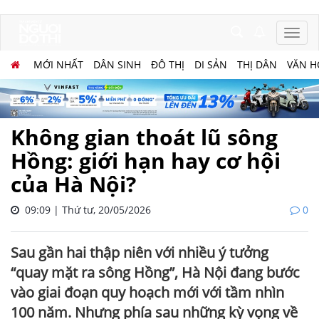
MỚI NHẤT
DÂN SINH
ĐÔ THỊ
DI SẢN
THỊ DÂN
VĂN H
Không gian thoát lũ sông
Hồng: giới hạn hay cơ hội
của Hà Nội?
09:09 | Thứ tư, 20/05/2026
0
Sau gần hai thập niên với nhiều ý tưởng
“quay mặt ra sông Hồng”, Hà Nội đang bước
vào giai đoạn quy hoạch mới với tầm nhìn
100 năm. Nhưng phía sau những kỳ vọng về