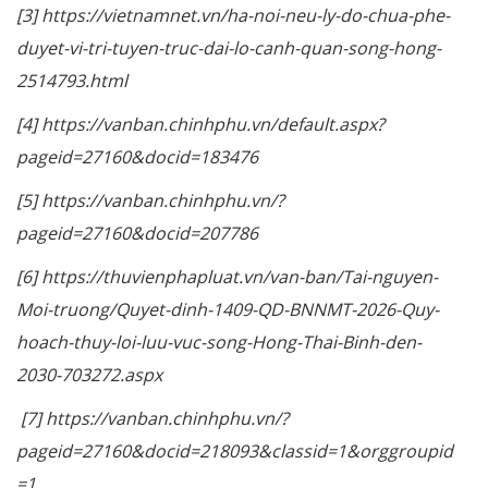
[3] https://vietnamnet.vn/ha-noi-neu-ly-do-chua-phe-
duyet-vi-tri-tuyen-truc-dai-lo-canh-quan-song-hong-
2514793.html
[4] https://vanban.chinhphu.vn/default.aspx?
pageid=27160&docid=183476
[5] https://vanban.chinhphu.vn/?
pageid=27160&docid=207786
[6] https://thuvienphapluat.vn/van-ban/Tai-nguyen-
Moi-truong/Quyet-dinh-1409-QD-BNNMT-2026-Quy-
hoach-thuy-loi-luu-vuc-song-Hong-Thai-Binh-den-
2030-703272.aspx
[7] https://vanban.chinhphu.vn/?
pageid=27160&docid=218093&classid=1&orggroupid
=1