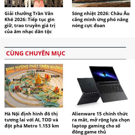
Giải thưởng Trần Văn
Sóng nhiệt 2026: Châu Âu
Khê 2026: Tiếp tục gìn
căng mình ứng phó nắng
giữ, trao truyền giá trị
nóng cực đoan
của âm nhạc dân tộc
CÙNG CHUYÊN MỤC
Hà Nội định hình đô thị
Alienware 15 chính thức
tương lai với AI, TOD và
ra mắt, mở rộng lựa chọn
đột phá Metro 1.153 km
laptop gaming cho số
đông game thủ