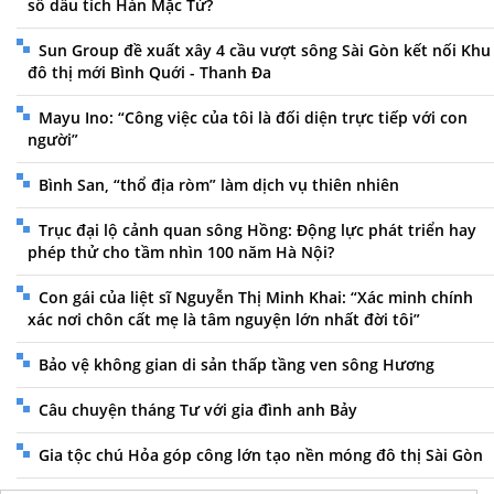
sổ dấu tích Hàn Mặc Tử?
Sun Group đề xuất xây 4 cầu vượt sông Sài Gòn kết nối Khu
đô thị mới Bình Quới - Thanh Đa
Mayu Ino: “Công việc của tôi là đối diện trực tiếp với con
người”
Bình San, “thổ địa ròm” làm dịch vụ thiên nhiên
Trục đại lộ cảnh quan sông Hồng: Động lực phát triển hay
phép thử cho tầm nhìn 100 năm Hà Nội?
Con gái của liệt sĩ Nguyễn Thị Minh Khai: “Xác minh chính
xác nơi chôn cất mẹ là tâm nguyện lớn nhất đời tôi”
Bảo vệ không gian di sản thấp tầng ven sông Hương
Câu chuyện tháng Tư với gia đình anh Bảy
Gia tộc chú Hỏa góp công lớn tạo nền móng đô thị Sài Gòn