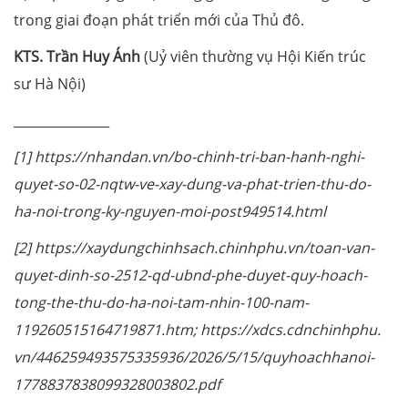
trong giai đoạn phát triển mới của Thủ đô.
KTS. Trần Huy Ánh
(Uỷ viên thường vụ Hội Kiến trúc
sư Hà Nội)
_______________
[1] https://nhandan.vn/bo-chinh-tri-ban-hanh-nghi-
quyet-so-02-nqtw-ve-xay-dung-va-phat-trien-thu-do-
ha-noi-trong-ky-nguyen-moi-post949514.html
[2] https://xaydungchinhsach.chinhphu.vn/toan-van-
quyet-dinh-so-2512-qd-ubnd-phe-duyet-quy-hoach-
tong-the-thu-do-ha-noi-tam-nhin-100-nam-
119260515164719871.htm; https://xdcs.cdnchinhphu.
vn/446259493575335936/2026/5/15/quyhoachhanoi-
1778837838099328003802.pdf