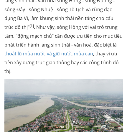
lang sinh thái - văn hoá sông Hồng - sông Đuống -
sông Đáy - sông Nhuệ - sông Tô Lịch và rừng đặc
dụng Ba Vì, làm khung sinh thái nền tảng cho cấu
[1]
trúc đô thị"
. Như vậy, sông Hồng với vai trò trung
tâm, “động mạch chủ” cần được ưu tiên cho mục tiêu
phát triển hành lang sinh thái - văn hoá, đặc biệt là
thoát lũ mùa nước và giữ nước mùa cạn
, thay vì ưu
tiên xây dựng trục giao thông hay các công trình đô
thị.