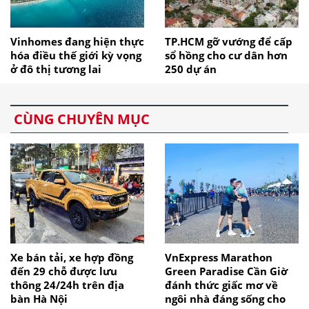
Vinhomes đang hiện thực
TP.HCM gỡ vướng để cấp
hóa điều thế giới kỳ vọng
sổ hồng cho cư dân hơn
ở đô thị tương lai
250 dự án
CÙNG CHUYÊN MỤC
Xe bán tải, xe hợp đồng
VnExpress Marathon
đến 29 chỗ được lưu
Green Paradise Cần Giờ
thông 24/24h trên địa
đánh thức giấc mơ về
bàn Hà Nội
ngôi nhà đáng sống cho