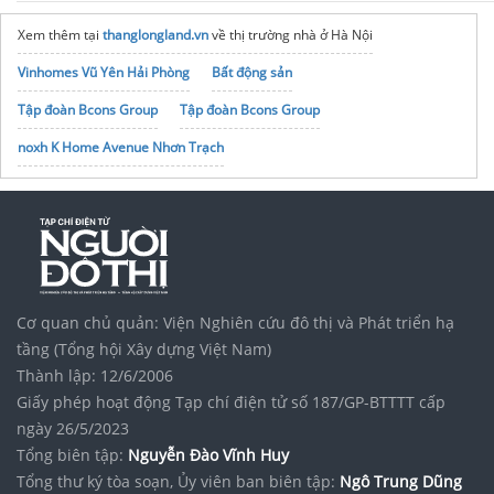
Xem thêm tại
thanglongland.vn
về thị trường nhà ở Hà Nội
Vinhomes Vũ Yên Hải Phòng
Bất động sản
Tập đoàn Bcons Group
Tập đoàn Bcons Group
noxh K Home Avenue Nhơn Trạch
noxh K Home Avenue Nhơn Trạch
Vinhomes Saigon Park
Cơ quan chủ quản: Viện Nghiên cứu đô thị và Phát triển hạ
tầng (Tổng hội Xây dựng Việt Nam)
Thành lập: 12/6/2006
Giấy phép hoạt động Tạp chí điện tử số 187/GP-BTTTT cấp
ngày 26/5/2023
Tổng biên tập:
Nguyễn Đào Vĩnh Huy
Tổng thư ký tòa soạn, Ủy viên ban biên tập:
Ngô Trung Dũng