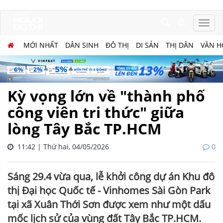
MỚI NHẤT
DÂN SINH
ĐÔ THỊ
DI SẢN
THỊ DÂN
VĂN H
Kỳ vọng lớn về "thành phố
công viên tri thức" giữa
lòng Tây Bắc TP.HCM
11:42 | Thứ hai, 04/05/2026
0
Sáng 29.4 vừa qua, lễ khởi công dự án Khu đô
thị Đại học Quốc tế - Vinhomes Sài Gòn Park
tại xã Xuân Thới Sơn được xem như một dấu
mốc lịch sử của vùng đất Tây Bắc TP.HCM.