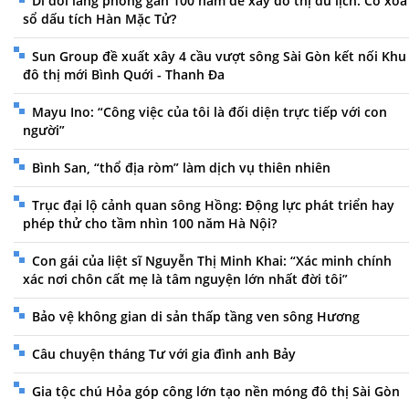
Di dời làng phong gần 100 năm để xây đô thị du lịch: Có xóa
sổ dấu tích Hàn Mặc Tử?
Sun Group đề xuất xây 4 cầu vượt sông Sài Gòn kết nối Khu
đô thị mới Bình Quới - Thanh Đa
Mayu Ino: “Công việc của tôi là đối diện trực tiếp với con
người”
Bình San, “thổ địa ròm” làm dịch vụ thiên nhiên
Trục đại lộ cảnh quan sông Hồng: Động lực phát triển hay
phép thử cho tầm nhìn 100 năm Hà Nội?
Con gái của liệt sĩ Nguyễn Thị Minh Khai: “Xác minh chính
xác nơi chôn cất mẹ là tâm nguyện lớn nhất đời tôi”
Bảo vệ không gian di sản thấp tầng ven sông Hương
Câu chuyện tháng Tư với gia đình anh Bảy
Gia tộc chú Hỏa góp công lớn tạo nền móng đô thị Sài Gòn