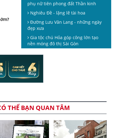
phụ nữ tiên phong đất Thần kinh
Nghiêu Đề - lặng lẽ tài hoa
sớm?
Đường Lưu Văn Lang - những ngày
đẹp xưa
Gia tộc chú Hỏa góp công lớn tạo
nền móng đô thị Sài Gòn
CÓ THỂ BẠN QUAN TÂM