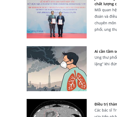
chất lượng 
Mối quan hệ 
đoán và điều
chuyên môn 
phổi, ung th
Ai cần tầm 
Ung thư phổi
lặng” khi đứ
Điều trị thà
Các bác sĩ T
vừa tiếp nhậ