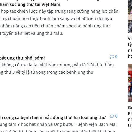
chăm sóc ung thư tại Việt Nam
hợp tác chiến lược này tập trung tăng cường năng lực chẩn
 trị, chuẩn hóa thực hành lâm sàng và phát triển đội ngũ
nhằm nâng cao tiêu chuẩn chăm sóc cho bệnh ung thư
ư tuyến tiền liệt và ung thư máu.
V
t
n
h
0
soát ung thư phổi sớm?
 không còn xa lạ tại Việt Nam, nhưng vẫn là “sát thủ thầm
ng thứ 3 về tỷ lệ tử vong trong các bệnh ung thư.
G
K
0
nh công ca bệnh hiếm mắc đồng thời hai loại ung thư
n
rung tâm Y học hạt nhân và Ung bướu - Bệnh viện Bạch Mai
t
n và điều trị thành công một trường hợp đặc biệt khi bệnh