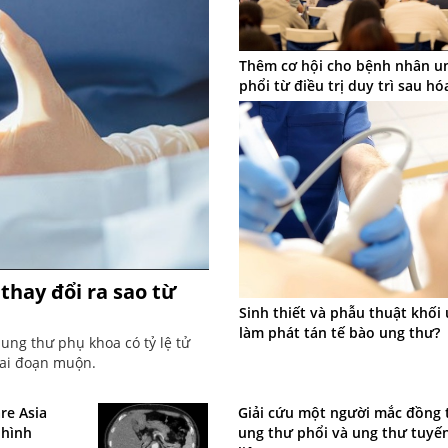
Thêm cơ hội cho bệnh nhân u
phổi từ điều trị duy trì sau hóa
thay đổi ra sao từ
Sinh thiết và phẫu thuật khối 
làm phát tán tế bào ung thư?
ng thư phụ khoa có tỷ lệ tử
iai đoạn muộn.
re Asia
Giải cứu một người mắc đồng 
 hình
ung thư phổi và ung thư tuyến