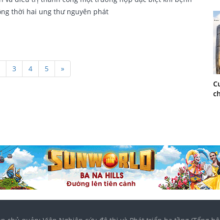
ng thời hai ung thư nguyên phát
3
4
5
»
C
ch