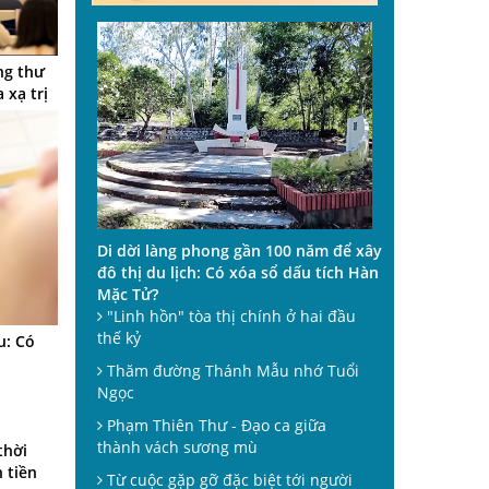
ng thư
 xạ trị
Di dời làng phong gần 100 năm để xây
đô thị du lịch: Có xóa sổ dấu tích Hàn
Mặc Tử?
"Linh hồn" tòa thị chính ở hai đầu
thế kỷ
u: Có
Thăm đường Thánh Mẫu nhớ Tuổi
Ngọc
Phạm Thiên Thư - Đạo ca giữa
thành vách sương mù
thời
 tiền
Từ cuộc gặp gỡ đặc biệt tới người