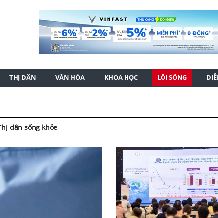
THỊ DÂN
VĂN HÓA
KHOA HỌC
LỐI SỐNG
DI
Thị dân sống khỏe