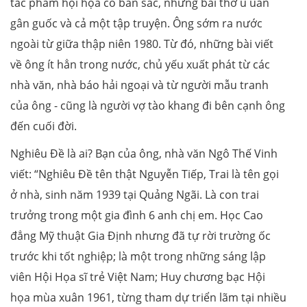
tác phẩm hội họa có bản sắc, những bài thơ u uẩn
gân guốc và cả một tập truyện. Ông sớm ra nước
ngoài từ giữa thập niên 1980. Từ đó, những bài viết
về ông ít hẳn trong nước, chủ yếu xuất phát từ các
nhà văn, nhà báo hải ngoại và từ người mẫu tranh
của ông - cũng là người vợ tào khang đi bên cạnh ông
đến cuối đời.
Nghiêu Đề là ai? Bạn của ông, nhà văn Ngô Thế Vinh
viết: “Nghiêu Đề tên thật Nguyễn Tiếp, Trai là tên gọi
ở nhà, sinh năm 1939 tại Quảng Ngãi. Là con trai
trưởng trong một gia đình 6 anh chị em. Học Cao
đẳng Mỹ thuật Gia Ðịnh nhưng đã tự rời trường ốc
trước khi tốt nghiệp; là một trong những sáng lập
viên Hội Họa sĩ trẻ Việt Nam; Huy chương bạc Hội
họa mùa xuân 1961, từng tham dự triển lãm tại nhiều