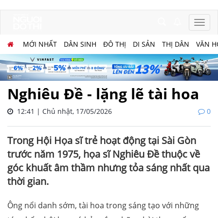
MỚI NHẤT
DÂN SINH
ĐÔ THỊ
DI SẢN
THỊ DÂN
VĂN H
Nghiêu Đề - lặng lẽ tài hoa
12:41 | Chủ nhật, 17/05/2026
0
Trong Hội Họa sĩ trẻ hoạt động tại Sài Gòn
trước năm 1975, họa sĩ Nghiêu Đề thuộc về
góc khuất âm thầm nhưng tỏa sáng nhất qua
thời gian.
Ông nổi danh sớm, tài hoa trong sáng tạo với những