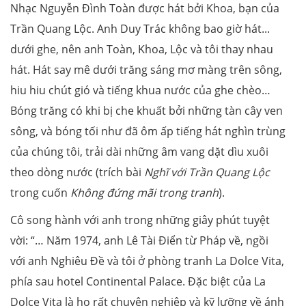
Nhạc Nguyễn Đình Toàn được hát bởi Khoa, bạn của
Trần Quang Lộc. Anh Duy Trác không bao giờ hát...
dưới ghe, nên anh Toàn, Khoa, Lộc và tôi thay nhau
hát. Hát say mê dưới trăng sáng mơ màng trên sông,
hiu hiu chút gió và tiếng khua nước của ghe chèo…
Bóng trăng có khi bị che khuất bởi những tàn cây ven
sông, và bóng tối như đã ôm ấp tiếng hát nghìn trùng
của chúng tôi, trải dài những âm vang dặt dìu xuôi
theo dòng nước (trích bài
Nghĩ với Trần Quang Lộc
trong cuốn
Không đứng mãi trong tranh
).
Cô song hành với anh trong những giây phút tuyệt
vời: “… Năm 1974, anh Lê Tài Điển từ Pháp về, ngồi
với anh Nghiêu Đề và tôi ở phòng tranh La Dolce Vita,
phía sau hotel Continental Palace. Đặc biệt của La
Dolce Vita là họ rất chuyên nghiệp và kỹ lưỡng về ánh