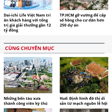
Dai-ichi Life Việt Nam tri
TP.HCM gỡ vướng để cấp
ân khách hàng với tổng
sổ hồng cho cư dân hơn
trị giá giải thưởng gần 12
250 dự án
tỷ đồng
CÙNG CHUYÊN MỤC
Những bến tàu xưa
Huế: Định hình đô thị di
thành công viên kỳ thú
sản từ mạch nguồn lễ hội