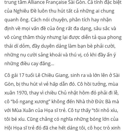
trung tâm Alliance Française Sài Gòn. Cá tính đặc biệt
của Nghiêu Đề luôn thu hút tất cả những ai chung
quanh ông. Cách nói chuyện, phân tích hay nhận
định về mọi vấn đề của ông rất đa dạng, sâu sắc và
vô cùng thâm thúy nhưng lại được diễn tả qua phong
thái dí dỏm, đầy duyên dáng làm bạn bè phải cười,
những nụ cười sảng khoái và thú vị, có khi đầy ẩn ý
những điều cay đắng…
Cô gái 17 tuổi Lê Chiều Giang, sinh ra và lớn lên ở Sài
Gòn, bị thu hút vì vẻ hấp dẫn đó. Cô hồi tưởng, mùa
xuân 1970, thay vì chiều Chủ nhật hôm đó phải đi lễ,
cô “bỏ ngang xương” không đến Nhà thờ Đức Bà mà
với Mùa Xuân của Họa sĩ trẻ. Cô tự thấy “tôi nhỏ xíu,
tôi bé xíu. Cũng chẳng có nghĩa những bóng lớn của
Hội Họa sĩ trẻ đó đã che hết dáng tôi, cô học trò xinh