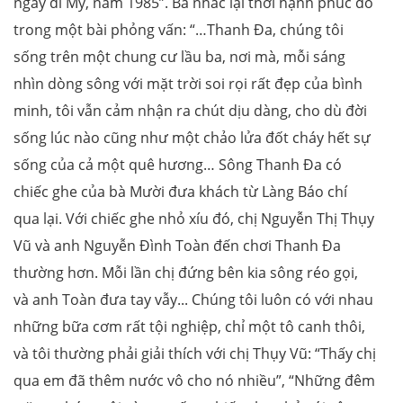
ngày đi Mỹ, năm 1985”. Bà nhắc lại thời hạnh phúc đó
trong một bài phỏng vấn: “…Thanh Đa, chúng tôi
sống trên một chung cư lầu ba, nơi mà, mỗi sáng
nhìn dòng sông với mặt trời soi rọi rất đẹp của bình
minh, tôi vẫn cảm nhận ra chút dịu dàng, cho dù đời
sống lúc nào cũng như một chảo lửa đốt cháy hết sự
sống của cả một quê hương… Sông Thanh Đa có
chiếc ghe của bà Mười đưa khách từ Làng Báo chí
qua lại. Với chiếc ghe nhỏ xíu đó, chị Nguyễn Thị Thụy
Vũ và anh Nguyễn Đình Toàn đến chơi Thanh Đa
thường hơn. Mỗi lần chị đứng bên kia sông réo gọi,
và anh Toàn đưa tay vẫy... Chúng tôi luôn có với nhau
những bữa cơm rất tội nghiệp, chỉ một tô canh thôi,
và tôi thường phải giải thích với chị Thụy Vũ: “Thấy chị
qua em đã thêm nước vô cho nó nhiều”, “Những đêm