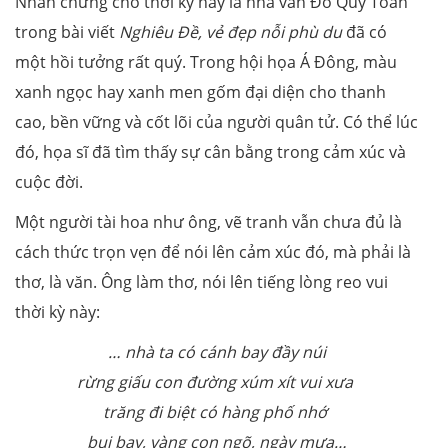
Nhân chứng cho thời kỳ này là nhà văn Đỗ Quý Toàn
trong bài viết
Nghiêu Đề, vẻ đẹp nỗi phù du
đã có
một hồi tưởng rất quý. Trong hội họa Á Đông, màu
xanh ngọc hay xanh men gốm đại diện cho thanh
cao, bền vững và cốt lõi của người quân tử. Có thể lúc
đó, họa sĩ đã tìm thấy sự cân bằng trong cảm xúc và
cuộc đời.
Một người tài hoa như ông, vẽ tranh vẫn chưa đủ là
cách thức trọn vẹn để nói lên cảm xúc đó, mà phải là
thơ, là văn. Ông làm thơ, nói lên tiếng lòng reo vui
thời kỳ này:
… nhà ta có cánh bay đầy núi
rừng giấu con đường xúm xít vui xưa
trăng đi biệt có hàng phố nhớ
bụi bay, vàng con ngõ, ngày mưa…