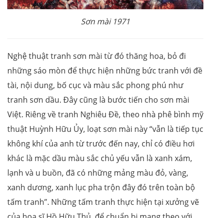
Sơn mài 1971
Nghệ thuật tranh sơn mài từ đó thăng hoa, bỏ đi
những sáo mòn để thực hiện những bức tranh với đề
tài, nội dung, bố cục và màu sắc phong phú như
tranh sơn dầu. Đây cũng là bước tiến cho sơn mài
Việt. Riêng về tranh Nghiêu Đề, theo nhà phê bình mỹ
thuật Huỳnh Hữu Ủy, loạt sơn mài này “vẫn là tiếp tục
không khí của anh từ trước đến nay, chỉ có điều hơi
khác là mặc dầu màu sắc chủ yếu vẫn là xanh xám,
lạnh và u buồn, đã có những mảng màu đỏ, vàng,
xanh dương, xanh lục pha trộn đây đó trên toàn bộ
tấm tranh”. Những tấm tranh thực hiện tại xưởng vẽ
của họa sĩ Hồ Hữu Thủ, để chuẩn bị mang theo với