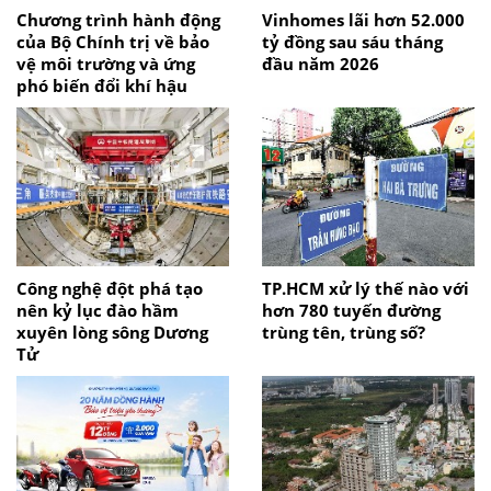
Chương trình hành động
Vinhomes lãi hơn 52.000
của Bộ Chính trị về bảo
tỷ đồng sau sáu tháng
vệ môi trường và ứng
đầu năm 2026
phó biến đổi khí hậu
Công nghệ đột phá tạo
TP.HCM xử lý thế nào với
nên kỷ lục đào hầm
hơn 780 tuyến đường
xuyên lòng sông Dương
trùng tên, trùng số?
Tử