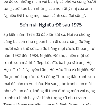
bè để có những niềm vui bên ly cà phê và cùng “cười
tung cười tóe bên những câu nói rất ý nhị của anh
Nghiêu Đề trong mọi hoàn cảnh của đời sống”.
Sơn mài Nghiêu Đề sau 1975
Sự kiện năm 1975 đã đảo lộn tất cả. Hai vợ chồng
cùng ba con nhỏ ngoan hiền đi qua chặng đường
mười năm khổ sở sau đó bằng mọi cách. Khoảng từ
năm 1982 đến 1984, Nghiêu Đề thực hiện một số
tranh sơn mài khá đẹp. Lúc đó, ba họa sĩ trong Hội
Họa sĩ trẻ là Nguyễn Lâm, Hồ Hữu Thủ và Nghiêu Đề
được mời hợp tác từ Sở Công Thương đặt tranh sơn
mài để bán ra Âu châu. Họ sáng tác tranh sơn mài
như vẽ sơn dầu, không đi theo đường mòn với dạng
tranh tứ bình hay các hình tượng cũ như tranh
Thành Lễ hay các hãng sơn mài Bình Dương trước