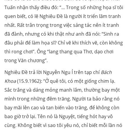
Tuấn nhận thấy điều đó: “... Trong số những họa sĩ tôi
quen biết, có lẽ Nghiêu Đề là người ít triển lãm tranh
nhất. Rất trân trọng trong việc sáng tác nên ít tranh
đã đành, nhưng có khi thật như anh đã nói: “Sinh ra
đâu phải để làm họa sĩ? Chỉ vẽ khi thích vẽ, còn không
thì rong chơi”. Ông “lang thang qua Thơ, dạo chơi
trong Văn chương”.
Nghiêu Đề trả lời Nguyễn Ngu Í trên tạp chí
Bách
Khoa
(15.9.1962): “Ở quê tôi, có một giống chim lạ.
Sắc trắng và dáng mỏng manh lắm, thường bay một
mình trong những đêm trăng. Người ta bảo rằng nó
bay mãi lên cao và tan biến vào trăng, để không còn
bao giờ trở lại. Tên nó là Nguyệt, tiếng hót hay vô
cùng. Không biết vì sao tôi yêu nó, chỉ biết mỗi lần nó