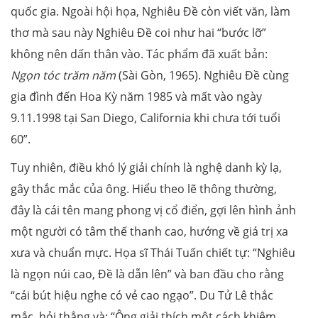
quốc gia. Ngoài hội họa, Nghiêu Ðề còn viết văn, làm
thơ mà sau này Nghiêu Đề coi như hai “bước lỡ”
không nên dấn thân vào. Tác phẩm đã xuất bản:
Ngọn tóc trăm năm
(Sài Gòn, 1965). Nghiêu Ðề cùng
gia đình đến Hoa Kỳ năm 1985 và mất vào ngày
9.11.1998 tại San Diego, California khi chưa tới tuổi
60”.
Tuy nhiên, điều khó lý giải chính là nghệ danh kỳ lạ,
gây thắc mắc của ông. Hiểu theo lẽ thông thường,
đây là cái tên mang phong vị cổ điển, gợi lên hình ảnh
một người có tâm thế thanh cao, hướng về giá trị xa
xưa và chuẩn mực. Họa sĩ Thái Tuấn chiết tự: “Nghiêu
là ngọn núi cao, Đề là dẫn lên” và ban đầu cho rằng
“cái bút hiệu nghe có vẻ cao ngạo”. Du Tử Lê thắc
mắc, hỏi thẳng và: “Ông giải thích một cách khiêm