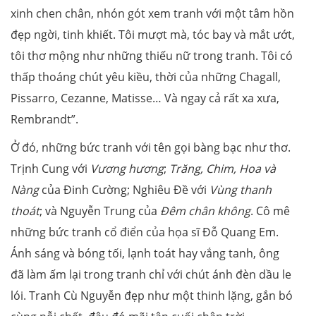
xinh chen chân, nhón gót xem tranh với một tâm hồn
đẹp ngời, tinh khiết. Tôi mượt mà, tóc bay và mắt ướt,
tôi thơ mộng như những thiếu nữ trong tranh. Tôi có
thấp thoáng chút yêu kiều, thời của những Chagall,
Pissarro, Cezanne, Matisse… Và ngay cả rất xa xưa,
Rembrandt”.
Ở đó, những bức tranh với tên gọi bàng bạc như thơ.
Trịnh Cung với
Vương hương
;
Trăng, Chim, Hoa và
Nàng
của Đinh Cường; Nghiêu Đề với
Vùng thanh
thoát
; và Nguyễn Trung của
Đêm chân không
. Cô mê
những bức tranh cổ điển của họa sĩ Đỗ Quang Em.
Ánh sáng và bóng tối, lạnh toát hay vắng tanh, ông
đã làm ấm lại trong tranh chỉ với chút ánh đèn dầu le
lói. Tranh Cù Nguyễn đẹp như một thinh lặng, gắn bó