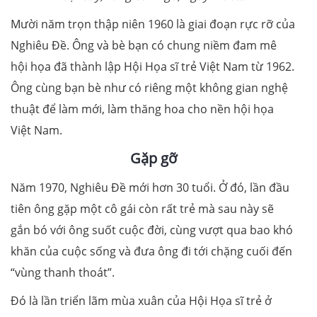
Mười năm trọn thập niên 1960 là giai đoạn rực rỡ của
Nghiêu Đề. Ông và bè bạn có chung niềm đam mê
hội họa đã thành lập Hội Họa sĩ trẻ Việt Nam từ 1962.
Ông cùng bạn bè như có riêng một không gian nghệ
thuật để làm mới, làm thăng hoa cho nền hội họa
Việt Nam.
Gặp gỡ
Năm 1970, Nghiêu Đề mới hơn 30 tuổi. Ở đó, lần đầu
tiên ông gặp một cô gái còn rất trẻ mà sau này sẽ
gắn bó với ông suốt cuộc đời, cùng vượt qua bao khó
khăn của cuộc sống và đưa ông đi tới chặng cuối đến
“vùng thanh thoát”.
Đó là lần triển lãm mùa xuân của Hội Họa sĩ trẻ ở