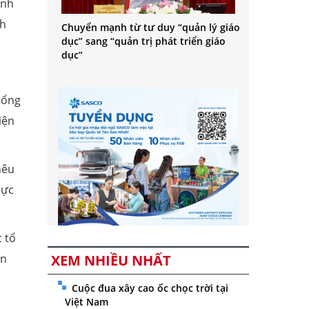
ình
nh
Chuyển mạnh từ tư duy “quản lý giáo
dục” sang “quản trị phát triển giáo
dục”
 tổng
iện
nêu
hực
c tổ
ân
XEM NHIỀU NHẤT
Cuộc đua xây cao ốc chọc trời tại
Việt Nam