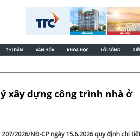
THỊ DÂN
VĂN HÓA
KHOA HỌC
LỐI SỐNG
DI
ý xây dựng công trình nhà ở
 207/2026/NĐ-CP ngày 15.6.2026 quy định chi tiế