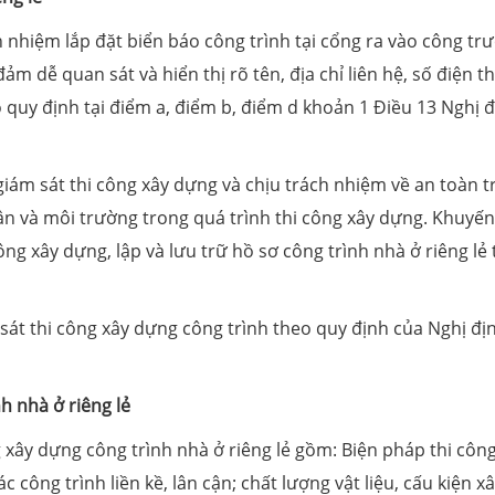
 nhiệm lắp đặt biển báo công trình tại cổng ra vào công tr
đảm dễ quan sát và hiển thị rõ tên, địa chỉ liên hệ, số điện t
quy định tại điểm a, điểm b, điểm d khoản 1 Điều 13 Nghị 
giám sát thi công xây dựng và chịu trách nhiệm về an toàn 
cận và môi trường trong quá trình thi công xây dựng. Khuyến
ng xây dựng, lập và lưu trữ hồ sơ công trình nhà ở riêng lẻ
sát thi công xây dựng công trình theo quy định của Nghị đị
h nhà ở riêng lẻ
 xây dựng công trình nhà ở riêng lẻ gồm: Biện pháp thi công
công trình liền kề, lân cận; chất lượng vật liệu, cấu kiện x