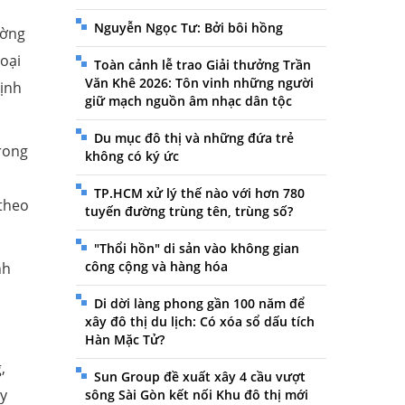
Nguyễn Ngọc Tư: Bởi bôi hồng
ường
hoại
Toàn cảnh lễ trao Giải thưởng Trần
Văn Khê 2026: Tôn vinh những người
định
giữ mạch nguồn âm nhạc dân tộc
Du mục đô thị và những đứa trẻ
trong
không có ký ức
TP.HCM xử lý thế nào với hơn 780
 theo
tuyến đường trùng tên, trùng số?
"Thổi hồn" di sản vào không gian
công cộng và hàng hóa
nh
Di dời làng phong gần 100 năm để
xây đô thị du lịch: Có xóa sổ dấu tích
Hàn Mặc Tử?
,
Sun Group đề xuất xây 4 cầu vượt
ây
sông Sài Gòn kết nối Khu đô thị mới