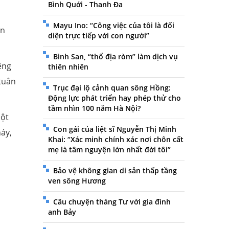
Bình Quới - Thanh Đa
Mayu Ino: “Công việc của tôi là đối
an
diện trực tiếp với con người”
Bình San, “thổ địa ròm” làm dịch vụ
êng
thiên nhiên
 tuân
Trục đại lộ cảnh quan sông Hồng:
Động lực phát triển hay phép thử cho
tầm nhìn 100 năm Hà Nội?
một
Con gái của liệt sĩ Nguyễn Thị Minh
áy,
Khai: “Xác minh chính xác nơi chôn cất
mẹ là tâm nguyện lớn nhất đời tôi”
Bảo vệ không gian di sản thấp tầng
ven sông Hương
Câu chuyện tháng Tư với gia đình
anh Bảy