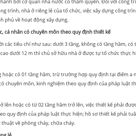
 hành bởi cơ quan nhà nước có thẩm quyền. Đối với công tr
g trình, nhà ở riêng lẻ của tổ chức, việc xây dựng công trì
ính phủ về hoạt động xây dựng.
hức, cá nhân có chuyên môn theo quy định thiết kế
hời các tiêu chí như sau: dưới 3 tầng, không có tầng hầm, có
u cao dưới 12 m thì chủ sở hữu nhà ở được tự tổ chức thực h
ầng hoặc có 01 tầng hầm, trừ trường hợp quy định tại điểm a 
n có chuyên môn, kinh nghiệm theo quy định của pháp luật t
trở lên hoặc có từ 02 tầng hầm trở lên, việc thiết kế phải đượ
o quy định của pháp luật thực hiện; hồ sơ thiết kế phải tu
ỹ thuật về phòng cháy, chữa cháy.
êng lẻ