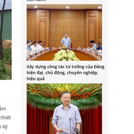
Xây dựng công tác tư tưởng của Đảng
hiện đại, chủ động, chuyên nghiệp,
hiệu quả
đảm
 thiết
n kỹ