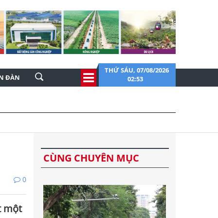
THỨ SÁU, 07/08/2026
ỄN ĐÀN
02:53
CÙNG CHUYÊN MỤC
0
t một