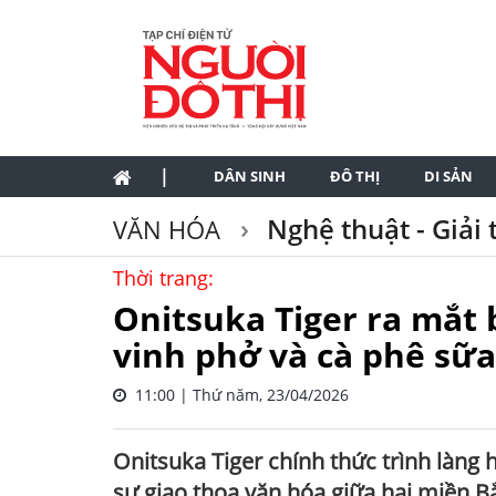
|
DÂN SINH
ĐÔ THỊ
DI SẢN
Nghệ thuật - Giải t
VĂN HÓA
Thời trang:
Onitsuka Tiger ra mắt 
vinh phở và cà phê sữa
11:00 | Thứ năm, 23/04/2026
Onitsuka Tiger chính thức trình làng 
sự giao thoa văn hóa giữa hai miền B