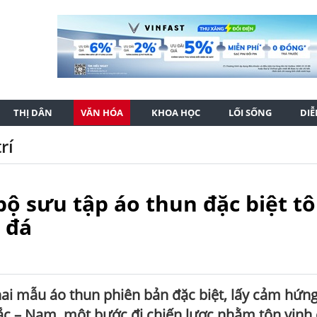
THỊ DÂN
VĂN HÓA
KHOA HỌC
LỐI SỐNG
DI
rí
bộ sưu tập áo thun đặc biệt t
 đá
hai mẫu áo thun phiên bản đặc biệt, lấy cảm hứng
ắc – Nam, một bước đi chiến lược nhằm tôn vinh