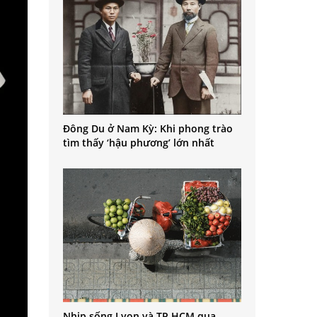
Đông Du ở Nam Kỳ: Khi phong trào
tìm thấy ‘hậu phương’ lớn nhất
Nhịp sống Lyon và TP.HCM qua