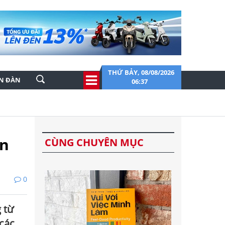
THỨ BẢY, 08/08/2026
ỄN ĐÀN
06:37
ôn
CÙNG CHUYÊN MỤC
0
 từ
 các