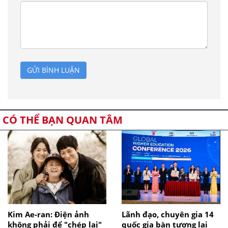
GỬI BÌNH LUẬN
CÓ THỂ BẠN QUAN TÂM
Kim Ae-ran: Điện ảnh
Lãnh đạo, chuyên gia 14
không phải để "chép lại"
quốc gia bàn tương lai