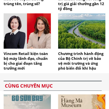
trùng tên, trùng số?
trị giá giải thưởng gần 12
tỷ đồng
Vincom Retail kiện toàn
Chương trình hành động
bộ máy lãnh đạo, chuẩn
của Bộ Chính trị về bảo
bị cho giai đoạn tăng
vệ môi trường và ứng
trưởng mới
phó biến đổi khí hậu
CÙNG CHUYÊN MỤC