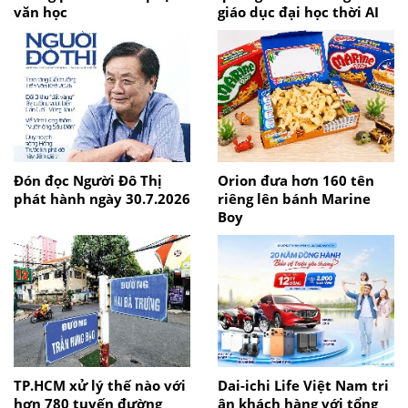
văn học
giáo dục đại học thời AI
Đón đọc Người Đô Thị
Orion đưa hơn 160 tên
phát hành ngày 30.7.2026
riêng lên bánh Marine
Boy
TP.HCM xử lý thế nào với
Dai-ichi Life Việt Nam tri
hơn 780 tuyến đường
ân khách hàng với tổng