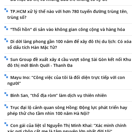
TP.HCM xử lý thế nào với hơn 780 tuyến đường trùng tên,
trùng số?
"Thổi hồn" di sản vào không gian công cộng và hàng hóa
Di dời làng phong gần 100 năm để xây đô thị du lịch: Có xóa
sổ dấu tích Hàn Mặc Tử?
Sun Group đề xuất xây 4 cầu vượt sông Sài Gòn kết nối Khu
đô thị mới Bình Quới - Thanh Đa
Mayu Ino: “Công việc của tôi là đối diện trực tiếp với con
người”
Bình San, “thổ địa ròm” làm dịch vụ thiên nhiên
Trục đại lộ cảnh quan sông Hồng: Động lực phát triển hay
phép thử cho tầm nhìn 100 năm Hà Nội?
Con gái của liệt sĩ Nguyễn Thị Minh Khai: “Xác minh chính
xác nơi chôn cất mẹ là tâm nguyện lớn nhất đời tôi”