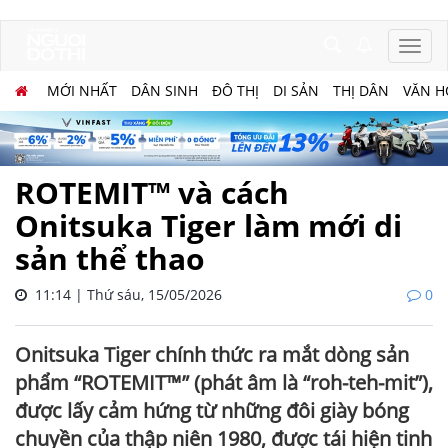
MỚI NHẤT
DÂN SINH
ĐÔ THỊ
DI SẢN
THỊ DÂN
VĂN H
ROTEMIT™ và cách
Onitsuka Tiger làm mới di
sản thể thao
11:14 | Thứ sáu, 15/05/2026
0
Onitsuka Tiger chính thức ra mắt dòng sản
phẩm “ROTEMIT™” (phát âm là “roh-teh-mit”),
được lấy cảm hứng từ những đôi giày bóng
chuyền của thập niên 1980, được tái hiện tinh