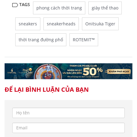
TAGS
phong cách thời trang
giày thể thao
sneakers
sneakerheads
Onitsuka Tiger
thời trang đường phố
ROTEMIT™
ĐỂ LẠI BÌNH LUẬN CỦA BẠN