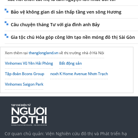
Bảo vệ không gian di sản thấp tầng ven sông Hương
Câu chuyện tháng Tư với gia đình anh Bảy
Gia tộc chú Hỏa góp công lớn tạo nền móng đô thị Sài Gòn
Xem thêm tại
thanglongland.vn
về thị trường nhà ở Hà Nội
Vinhomes Vũ Yên Hải Phòng
Bất động sản
Tập đoàn Bcons Group
noxh K Home Avenue Nhơn Trạch
Vinhomes Saigon Park
Cơ quan chủ quản: Viện Nghiên cứu đô thị và Phát triển hạ