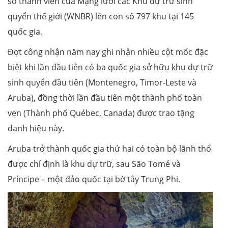
số thành viên của Mạng lưới các Khu dự trữ sinh
quyển thế giới (WNBR) lên con số 797 khu tại 145
quốc gia.
Đợt công nhận năm nay ghi nhận nhiều cột mốc đặc
biệt khi lần đầu tiên có ba quốc gia sở hữu khu dự trữ
sinh quyển đầu tiên (Montenegro, Timor-Leste và
Aruba), đồng thời lần đầu tiên một thành phố toàn
vẹn (Thành phố Québec, Canada) được trao tặng
danh hiệu này.
Aruba trở thành quốc gia thứ hai có toàn bộ lãnh thổ
được chỉ định là khu dự trữ, sau São Tomé và
Príncipe – một đảo quốc tại bờ tây Trung Phi.