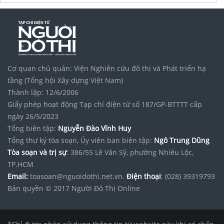
Cơ quan chủ quản: Viện Nghiên cứu đô thị và Phát triển hạ
tầng (Tổng hội Xây dựng Việt Nam)
Thành lập: 12/6/2006
Giấy phép hoạt động Tạp chí điện tử số 187/GP-BTTTT cấp
ngày 26/5/2023
Tổng biên tập:
Nguyễn Đào Vĩnh Huy
Tổng thư ký tòa soạn, Ủy viên ban biên tập:
Ngô Trung Dũng
Tòa soạn và trị sự
: 386/55 Lê Văn Sỹ, phường Nhiêu Lộc,
TP.HCM
Email:
toasoan@nguoidothi.net.vn.
Điện thoại
: (028) 39319793
Bản quyền © 2017 Người Đô Thị Online