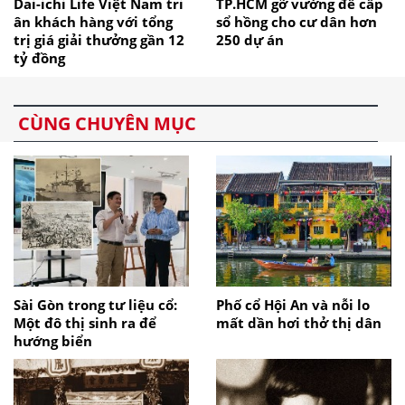
Dai-ichi Life Việt Nam tri
TP.HCM gỡ vướng để cấp
ân khách hàng với tổng
sổ hồng cho cư dân hơn
trị giá giải thưởng gần 12
250 dự án
tỷ đồng
CÙNG CHUYÊN MỤC
Sài Gòn trong tư liệu cổ:
Phố cổ Hội An và nỗi lo
Một đô thị sinh ra để
mất dần hơi thở thị dân
hướng biển