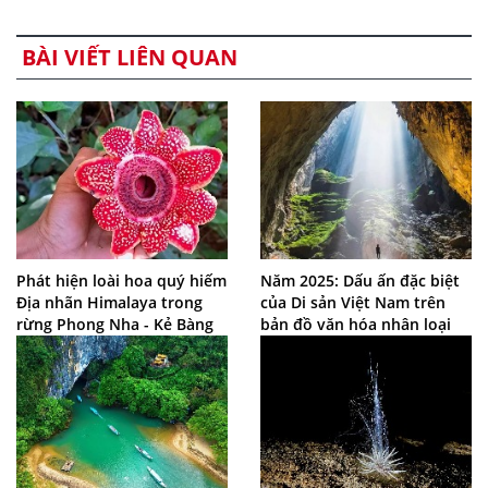
BÀI VIẾT LIÊN QUAN
Phát hiện loài hoa quý hiếm
Năm 2025: Dấu ấn đặc biệt
Địa nhãn Himalaya trong
của Di sản Việt Nam trên
rừng Phong Nha - Kẻ Bàng
bản đồ văn hóa nhân loại