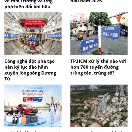
vệ môi trường và ứng
đầu năm 2026
phó biến đổi khí hậu
Công nghệ đột phá tạo
TP.HCM xử lý thế nào với
nên kỷ lục đào hầm
hơn 780 tuyến đường
xuyên lòng sông Dương
trùng tên, trùng số?
Tử