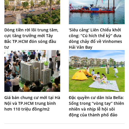
Dòng tiền rời lõi trung tâm,
'Siêu cảng' Liên Chiểu khởi
cực tăng trưởng mới Tây
công: “Cú hích thế kỷ” đưa
Bắc TP.HCM đón sóng đầu
dòng chảy đổ về Vinhomes
tư
Hải Vân Bay
Giá bán chung cư mới tại Hà
Đặc quyền cư dân Isla Bella:
Nội và TP.HCM trung bình
Sống trong “vòng tay” thiên
hơn 110 triệu đồng/m2
nhiên và nhịp lễ hội sôi
động của thành phố đảo