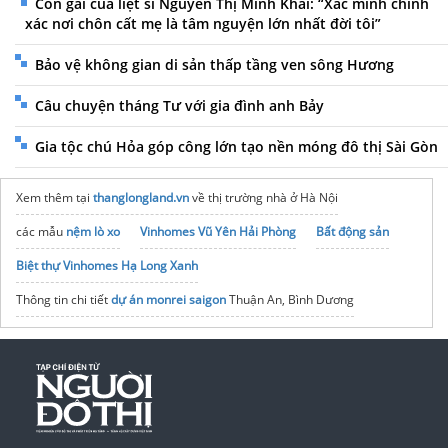
Con gái của liệt sĩ Nguyễn Thị Minh Khai: “Xác minh chính
xác nơi chôn cất mẹ là tâm nguyện lớn nhất đời tôi”
Bảo vệ không gian di sản thấp tầng ven sông Hương
Câu chuyện tháng Tư với gia đình anh Bảy
Gia tộc chú Hỏa góp công lớn tạo nền móng đô thị Sài Gòn
Xem thêm tại
thanglongland.vn
về thị trường nhà ở Hà Nội
các mẫu
nệm lò xo
Vinhomes Vũ Yên Hải Phòng
Bất động sản
Biệt thự Vinhomes Hạ Long Xanh
Thông tin chi tiết
dự án monrei saigon
Thuận An, Bình Dương
Thông Tin
Vinhomes Hóc Môn
Sài Gòn
bảng giá bán
căn hộ tt genesis
Đào Sư Tích
imperia sky park
phân phối chính thức
Dự án Vinhomes Saigon Park:
https://vinhomehocmon.com.vn/