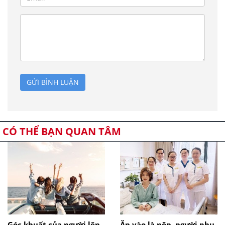
GỬI BÌNH LUẬN
CÓ THỂ BẠN QUAN TÂM
Góc khuất của người lên
Ăn vào là nôn, người phụ