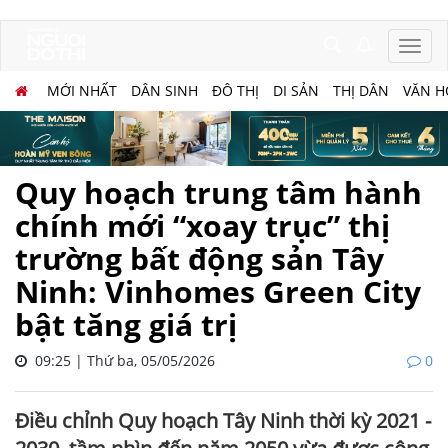
MỚI NHẤT
DÂN SINH
ĐÔ THỊ
DI SẢN
THỊ DÂN
VĂN H
Quy hoạch trung tâm hành
chính mới “xoay trục” thị
trường bất động sản Tây
Ninh: Vinhomes Green City
bật tăng giá trị
09:25 | Thứ ba, 05/05/2026
0
Điều chỉnh Quy hoạch Tây Ninh thời kỳ 2021 -