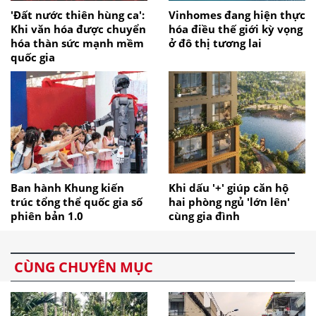
'Đất nước thiên hùng ca':
Vinhomes đang hiện thực
Khi văn hóa được chuyển
hóa điều thế giới kỳ vọng
hóa thàn sức mạnh mềm
ở đô thị tương lai
quốc gia
Ban hành Khung kiến
Khi dấu '+' giúp căn hộ
trúc tổng thể quốc gia số
hai phòng ngủ 'lớn lên'
phiên bản 1.0
cùng gia đình
CÙNG CHUYÊN MỤC