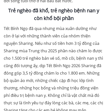
đời sống tuổi thơ ở hai đầu đất nước.
Trẻ nghèo đã khổ, trẻ nghèo bệnh nan y
còn khổ bội phần
Tết Bính Ngọ đã qua nhưng mùa xuân dường như
còn ở lại với những thành viên của nhóm thiện
nguyện Sharing. Nếu như số tiền hơn 3 tỷ đồng của
Sharing mùa Trung thu 2025 phần nào chăm lo được
cho 1.500 trẻ nghèo bán vé số, mồ côi, bệnh nan y thì
cũng đối tượng ấy, dịp Tết Bính Ngọ 2026 Sharing đã
đóng góp 3,5 tỷ đồng chăm lo cho 1.800 em. Những
bộ quần áo mới, những chiếc cặp đi học lớp tình
thương, những học bổng và những triệu đồng viện
phí điều trị bệnh nan y. Không chỉ là vật chất mà đó
thực sự là tình yêu tự đáy lòng các bà, các mẹ, các chị
Sharing tặng cho các em bé không may mắn.