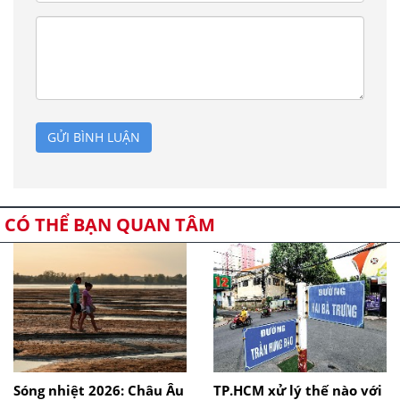
GỬI BÌNH LUẬN
CÓ THỂ BẠN QUAN TÂM
Sóng nhiệt 2026: Châu Âu
TP.HCM xử lý thế nào với