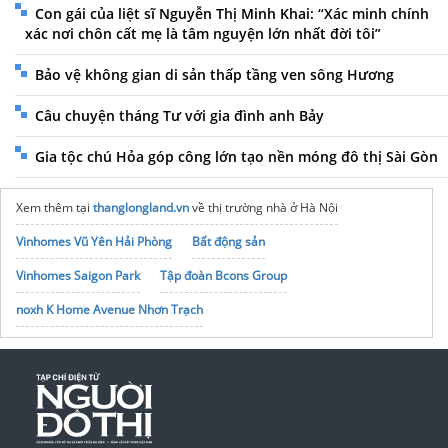
Con gái của liệt sĩ Nguyễn Thị Minh Khai: “Xác minh chính
xác nơi chôn cất mẹ là tâm nguyện lớn nhất đời tôi”
Bảo vệ không gian di sản thấp tầng ven sông Hương
Câu chuyện tháng Tư với gia đình anh Bảy
Gia tộc chú Hỏa góp công lớn tạo nền móng đô thị Sài Gòn
Xem thêm tại
thanglongland.vn
về thị trường nhà ở Hà Nội
Vinhomes Vũ Yên Hải Phòng
Bất động sản
Vinhomes Saigon Park
Tập đoàn Bcons Group
noxh K Home Avenue Nhơn Trạch