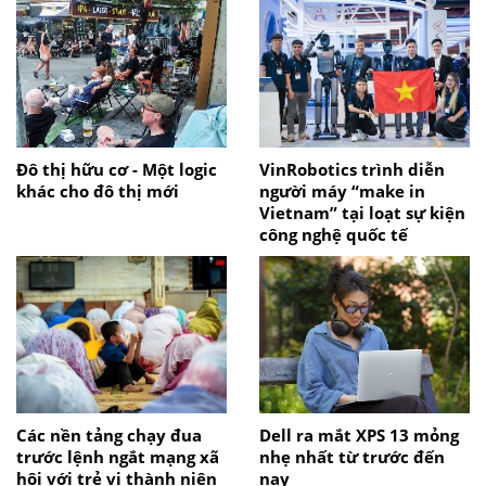
Đô thị hữu cơ - Một logic
VinRobotics trình diễn
khác cho đô thị mới
người máy “make in
Vietnam” tại loạt sự kiện
công nghệ quốc tế
Các nền tảng chạy đua
Dell ra mắt XPS 13 mỏng
trước lệnh ngắt mạng xã
nhẹ nhất từ trước đến
hội với trẻ vị thành niên
nay