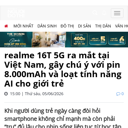
MỚI NHẤT
DÂN SINH
ĐÔ THỊ
DI SẢN
THỊ DÂN
VĂN H
realme 16T 5G ra mắt tại
Việt Nam, gây chú ý với pin
8.000mAh và loạt tính năng
AI cho giới trẻ
15:00 | Thứ sáu, 05/06/2026
0
Khi người dùng trẻ ngày càng đòi hỏi
smartphone không chỉ mạnh mà còn phải
“trụ” đủ lâu cho nhịp sống liên tục từ học tập,