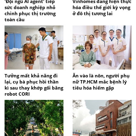
'Đội ngũ AI agent' tiếp
Vinhomes đang hiện thực
sức doanh nghiệp nhỏ
hóa điều thế giới kỳ vọng
chinh phục thị trường
ở đô thị tương lai
toàn cầu
Tưởng mất khả năng đi
Ăn vào là nôn, người phụ
lại, cụ bà phục hồi thần
nữ TP.HCM mắc bệnh lý
kì sau thay khớp gối bằng
tiêu hóa hiếm gặp
robot CORI