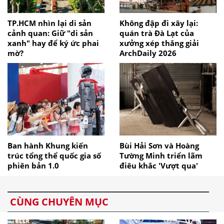
TP.HCM nhìn lại di sản
Không đập đi xây lại:
cảnh quan: Giữ "di sản
quán trà Đà Lạt của
xanh" hay để ký ức phai
xưởng xép thắng giải
mờ?
ArchDaily 2026
Ban hành Khung kiến
Bùi Hải Sơn và Hoàng
trúc tổng thể quốc gia số
Tường Minh triển lãm
phiên bản 1.0
điêu khắc 'Vượt qua'
CÙNG CHUYÊN MỤC