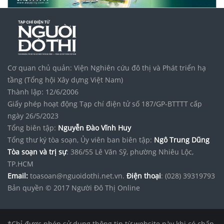
Cơ quan chủ quản: Viện Nghiên cứu đô thị và Phát triển hạ
tầng (Tổng hội Xây dựng Việt Nam)
Thành lập: 12/6/2006
Giấy phép hoạt động Tạp chí điện tử số 187/GP-BTTTT cấp
ngày 26/5/2023
Tổng biên tập:
Nguyễn Đào Vĩnh Huy
Tổng thư ký tòa soạn, Ủy viên ban biên tập:
Ngô Trung Dũng
Tòa soạn và trị sự
: 386/55 Lê Văn Sỹ, phường Nhiêu Lộc,
TP.HCM
Email:
toasoan@nguoidothi.net.vn.
Điện thoại
: (028) 39319793
Bản quyền © 2017 Người Đô Thị Online
*Chỉ được phép sử dụng thông tin từ website này khi có chấp