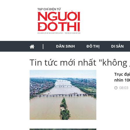
|
DÂN SINH
ĐÔ THỊ
DI SẢN
Tin tức mới nhất "không
Trục đạ
nhìn 10
08:03 