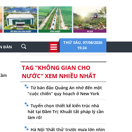
THỨ SÁU, 07/08/2026
ỄN ĐÀN
15:24
TAG "KHÔNG GIAN CHO
NƯỚC" XEM NHIỀU NHẤT
 tầm
Từ bán đảo Quảng An nhớ đến một
“cuộc chiến” quy hoạch ở New York
Tuyển chọn thiết kế kiến trúc nhà
hát tại Đầm Trị: Khuất tất pháp lý cần
làm rõ!
Hà Nội 'thất thủ' trước mưa lớn nhìn