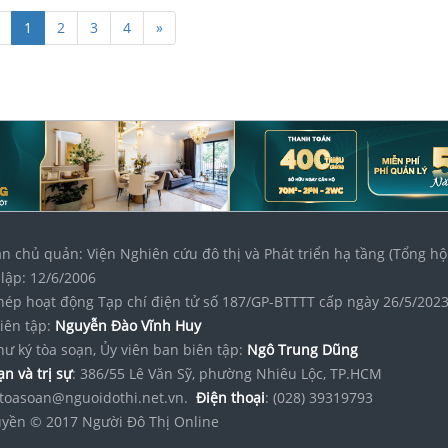
1
2
3
4
»
n chủ quản: Viện Nghiên cứu đô thị và Phát triển hạ tầng (Tổng hộ
lập: 12/6/2006
hép hoạt động Tạp chí điện tử số 187/GP-BTTTT cấp ngày 26/5/202
iên tập:
Nguyễn Đào Vĩnh Huy
hư ký tòa soạn, Ủy viên ban biên tập:
Ngô Trung Dũng
n và trị sự
: 386/55 Lê Văn Sỹ, phường Nhiêu Lộc, TP.HCM
toasoan@nguoidothi.net.vn.
Điện thoại
: (028) 39319793
yền © 2017 Người Đô Thị Online