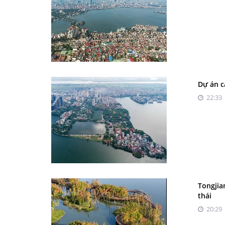
Dự án c
22:33 
Tongjia
thái
20:29 