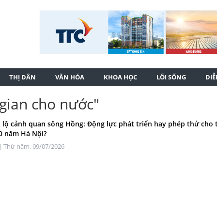
THỊ DÂN
VĂN HÓA
KHOA HỌC
LỐI SỐNG
DI
 gian cho nước"
i lộ cảnh quan sông Hồng: Động lực phát triển hay phép thử cho
0 năm Hà Nội?
| Thứ năm, 09/07/2026