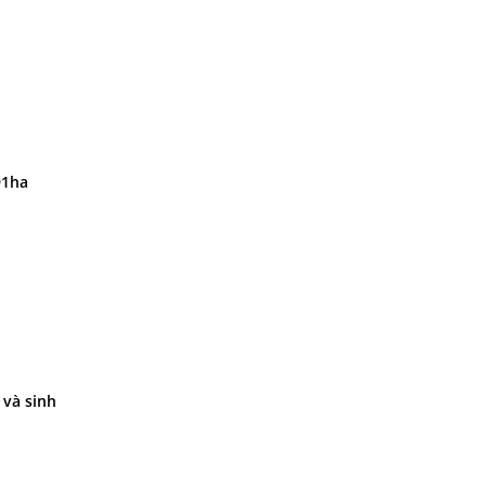
91ha
 và sinh