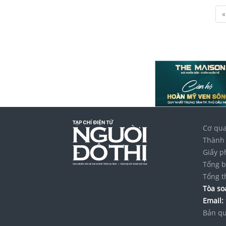
«
Cơ qua
Thành 
Giấy p
Tổng b
Tổng t
Tòa soạ
Email:
Bản qu