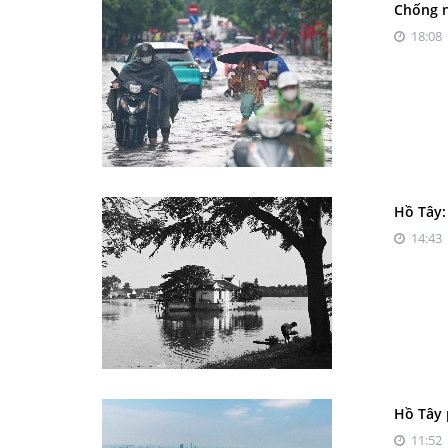
Chống n
18:08 
Hồ Tây:
14:43 
Hồ Tây 
11:52 