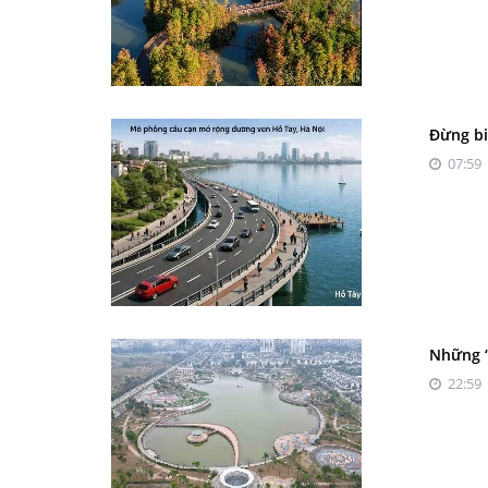
Đừng bi
07:59 
Những “
22:59 