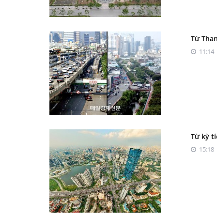
Từ Than
11:14 
Từ kỳ t
15:18 