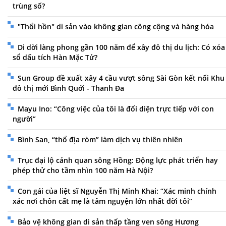
trùng số?
"Thổi hồn" di sản vào không gian công cộng và hàng hóa
Di dời làng phong gần 100 năm để xây đô thị du lịch: Có xóa
sổ dấu tích Hàn Mặc Tử?
Sun Group đề xuất xây 4 cầu vượt sông Sài Gòn kết nối Khu
đô thị mới Bình Quới - Thanh Đa
Mayu Ino: “Công việc của tôi là đối diện trực tiếp với con
người”
Bình San, “thổ địa ròm” làm dịch vụ thiên nhiên
Trục đại lộ cảnh quan sông Hồng: Động lực phát triển hay
phép thử cho tầm nhìn 100 năm Hà Nội?
Con gái của liệt sĩ Nguyễn Thị Minh Khai: “Xác minh chính
xác nơi chôn cất mẹ là tâm nguyện lớn nhất đời tôi”
Bảo vệ không gian di sản thấp tầng ven sông Hương