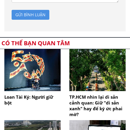
GỬI BÌNH LUẬN
CÓ THỂ BẠN QUAN TÂM
Loan Tài Ký: Người giữ
TP.HCM nhìn lại di sản
bột
cảnh quan: Giữ "di sản
xanh" hay để ký ức phai
mờ?