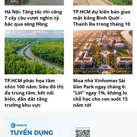
Hà Nội: Tăng tốc thi công
TP.HCM dự kiến bàn giao
7 cây cầu vượt nghìn tỷ
mặt bằng Bình Quới -
bắc qua sông Hồng
Thanh Đa trong tháng 10
TP.HCM phác họa tầm
Mua nhà Vinhomes Sài
nhìn 100 năm: Siêu đô thị
Gòn Park ngay tháng 6:
đa trung tâm, kết nối
“Lời” ngay 1%, không lo
biển, dẫn dắt tăng
chỗ học cho con suốt 15
trưởng khu vực
năm tới