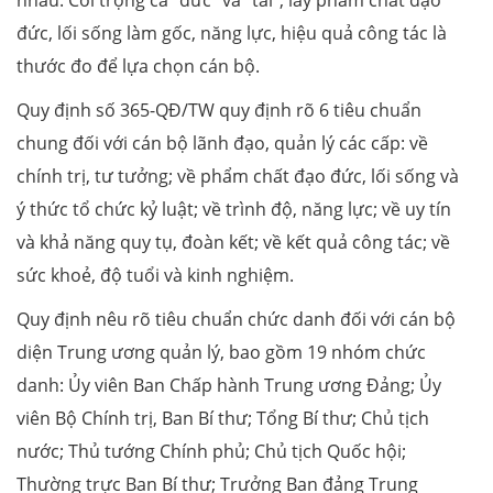
nhau. Coi trọng cả "đức" và "tài", lấy phẩm chất đạo
đức, lối sống làm gốc, năng lực, hiệu quả công tác là
thước đo để lựa chọn cán bộ.
Quy định số 365-QĐ/TW quy định rõ 6 tiêu chuẩn
chung đối với cán bộ lãnh đạo, quản lý các cấp: về
chính trị, tư tưởng; về phẩm chất đạo đức, lối sống và
ý thức tổ chức kỷ luật; về trình độ, năng lực; về uy tín
và khả năng quy tụ, đoàn kết; về kết quả công tác; về
sức khoẻ, độ tuổi và kinh nghiệm.
Quy định nêu rõ tiêu chuẩn chức danh đối với cán bộ
diện Trung ương quản lý, bao gồm 19 nhóm chức
danh: Ủy viên Ban Chấp hành Trung ương Đảng; Ủy
viên Bộ Chính trị, Ban Bí thư; Tổng Bí thư; Chủ tịch
nước; Thủ tướng Chính phủ; Chủ tịch Quốc hội;
Thường trực Ban Bí thư; Trưởng Ban đảng Trung