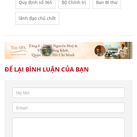
Quy định số 365
Bộ Chính trị
Ban Bí thư
lãnh đạo chủ chốt
ĐỂ LẠI BÌNH LUẬN CỦA BẠN