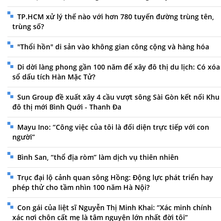
TP.HCM xử lý thế nào với hơn 780 tuyến đường trùng tên,
trùng số?
"Thổi hồn" di sản vào không gian công cộng và hàng hóa
Di dời làng phong gần 100 năm để xây đô thị du lịch: Có xóa
sổ dấu tích Hàn Mặc Tử?
Sun Group đề xuất xây 4 cầu vượt sông Sài Gòn kết nối Khu
đô thị mới Bình Quới - Thanh Đa
Mayu Ino: “Công việc của tôi là đối diện trực tiếp với con
người”
Bình San, “thổ địa ròm” làm dịch vụ thiên nhiên
Trục đại lộ cảnh quan sông Hồng: Động lực phát triển hay
phép thử cho tầm nhìn 100 năm Hà Nội?
Con gái của liệt sĩ Nguyễn Thị Minh Khai: “Xác minh chính
xác nơi chôn cất mẹ là tâm nguyện lớn nhất đời tôi”