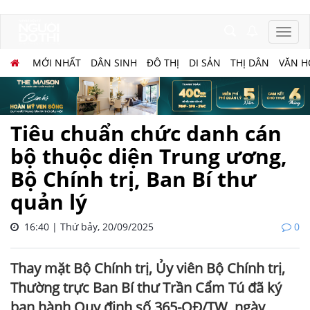
MỚI NHẤT
DÂN SINH
ĐÔ THỊ
DI SẢN
THỊ DÂN
VĂN H
Tiêu chuẩn chức danh cán
bộ thuộc diện Trung ương,
Bộ Chính trị, Ban Bí thư
quản lý
16:40 | Thứ bảy, 20/09/2025
0
Thay mặt Bộ Chính trị, Ủy viên Bộ Chính trị,
Thường trực Ban Bí thư Trần Cẩm Tú đã ký
ban hành Quy định số 365-QĐ/TW, ngày