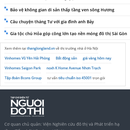
Bảo vệ không gian di sản thấp tầng ven sông Hương
Câu chuyện tháng Tư với gia đình anh Bảy
Gia tộc chú Hỏa góp công lớn tạo nền móng đô thị Sài Gòn
Xem thêm tại
thanglongland.vn
về thị trường nhà ở Hà Nội
Vinhomes Vũ Yên Hải Phòng
Bất động sản
giá vàng hôm nay
Vinhomes Saigon Park
noxh K Home Avenue Nhơn Trạch
Tập đoàn Bcons Group
tư vấn
tiêu chuẩn iso 45001
trọn gói
Cơ quan chủ quản: Viện Nghiên cứu đô thị và Phát triển hạ