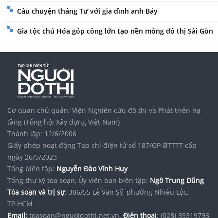
Câu chuyện tháng Tư với gia đình anh Bảy
Gia tộc chú Hỏa góp công lớn tạo nền móng đô thị Sài Gòn
Cơ quan chủ quản: Viện Nghiên cứu đô thị và Phát triển hạ
tầng (Tổng hội Xây dựng Việt Nam)
Thành lập: 12/6/2006
Giấy phép hoạt động Tạp chí điện tử số 187/GP-BTTTT cấp
ngày 26/5/2023
Tổng biên tập:
Nguyễn Đào Vĩnh Huy
Tổng thư ký tòa soạn, Ủy viên ban biên tập:
Ngô Trung Dũng
Tòa soạn và trị sự
: 386/55 Lê Văn Sỹ, phường Nhiêu Lộc,
TP.HCM
Email:
toasoan@nguoidothi.net.vn.
Điện thoại
: (028) 39319793