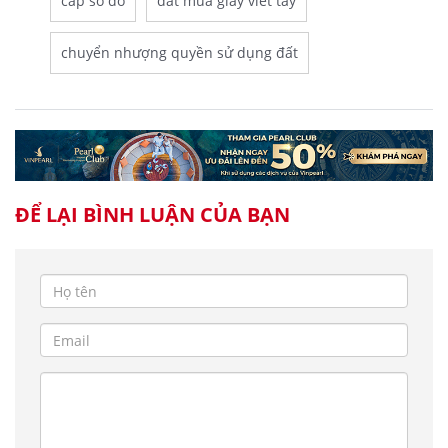
cấp sổ đỏ
đất mua giấy viết tay
chuyển nhượng quyền sử dụng đất
ĐỂ LẠI BÌNH LUẬN CỦA BẠN