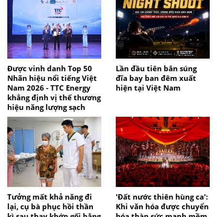
Được vinh danh Top 50
Lần đầu tiên bắn súng
Nhãn hiệu nổi tiếng Việt
đĩa bay ban đêm xuất
Nam 2026 - TTC Energy
hiện tại Việt Nam
khẳng định vị thế thương
hiệu năng lượng sạch
Tưởng mất khả năng đi
'Đất nước thiên hùng ca':
lại, cụ bà phục hồi thần
Khi văn hóa được chuyển
kì sau thay khớp gối bằng
hóa thàn sức mạnh mềm