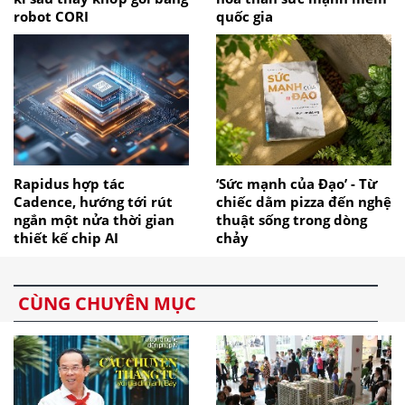
robot CORI
quốc gia
Rapidus hợp tác
‘Sức mạnh của Đạo’ - Từ
Cadence, hướng tới rút
chiếc dằm pizza đến nghệ
ngắn một nửa thời gian
thuật sống trong dòng
thiết kế chip AI
chảy
CÙNG CHUYÊN MỤC