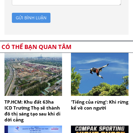
GỬI BÌNH LUẬN
CÓ THỂ BẠN QUAN TÂM
TP.HCM: Khu đất 63ha
'Tiếng của rừng': Khi rừng
ICD Trường Thọ sẽ thành
kể về con người
đô thị sáng tạo sau khi di
dời cảng