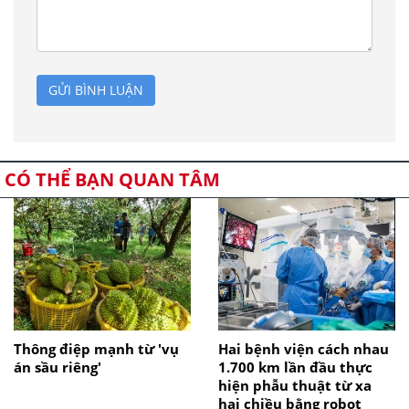
GỬI BÌNH LUẬN
CÓ THỂ BẠN QUAN TÂM
Thông điệp mạnh từ 'vụ
Hai bệnh viện cách nhau
án sầu riêng'
1.700 km lần đầu thực
hiện phẫu thuật từ xa
hai chiều bằng robot