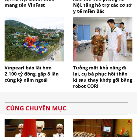
mang tên VinFast
Nội, tăng hỗ trợ các cơ sở
y tế miền Bắc
Vinpearl báo lãi hơn
Tưởng mất khả năng đi
2.100 tỷ đồng, gấp 8 lần
lại, cụ bà phục hồi thần
cùng kỳ năm ngoái
kì sau thay khớp gối bằng
robot CORI
CÙNG CHUYÊN MỤC