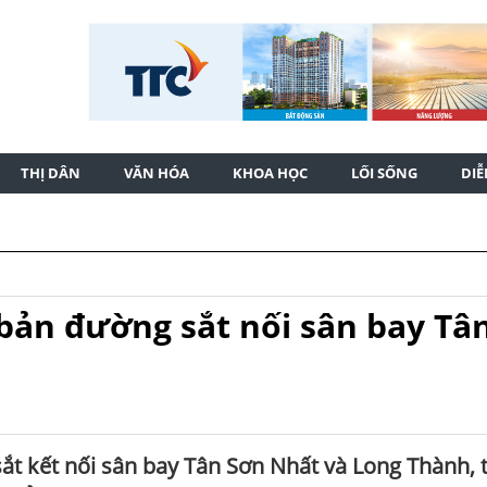
THỊ DÂN
VĂN HÓA
KHOA HỌC
LỐI SỐNG
DI
bản đường sắt nối sân bay Tâ
t kết nối sân bay Tân Sơn Nhất và Long Thành, 