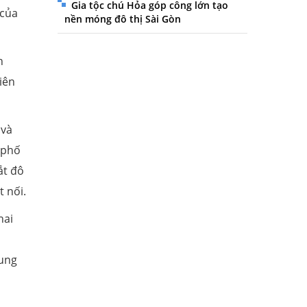
Gia tộc chú Hỏa góp công lớn tạo
 của
nền móng đô thị Sài Gòn
n
iên
 và
 phố
ắt đô
t nối.
hai
rung