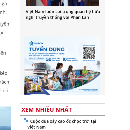
n ga
Việt Nam luôn coi trọng quan hệ hữu
nh.
nghị truyền thống với Phần Lan
uyển
ại
Bến
 kéo
khách
ể nối
XEM NHIỀU NHẤT
Cuộc đua xây cao ốc chọc trời tại
Việt Nam