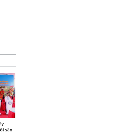
ây
ối sân