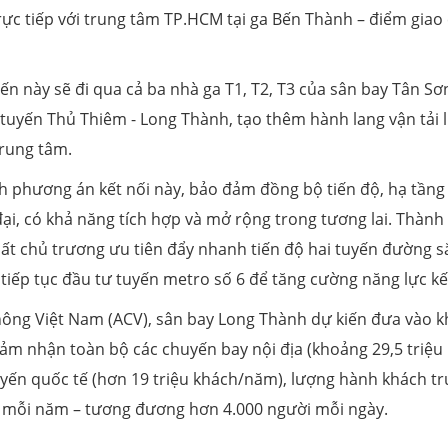
trực tiếp với trung tâm TP.HCM tại ga Bến Thành – điểm giao
ến này sẽ đi qua cả ba nhà ga T1, T2, T3 của sân bay Tân Sơ
à tuyến Thủ Thiêm - Long Thành, tạo thêm hành lang vận tải l
trung tâm.
 phương án kết nối này, bảo đảm đồng bộ tiến độ, hạ tầng
đại, có khả năng tích hợp và mở rộng trong tương lai. Thành
ất chủ trương ưu tiên đẩy nhanh tiến độ hai tuyến đường s
 tiếp tục đầu tư tuyến metro số 6 để tăng cường năng lực kế
ông Việt Nam (ACV), sân bay Long Thành dự kiến đưa vào k
ảm nhận toàn bộ các chuyến bay nội địa (khoảng 29,5 triệu
ến quốc tế (hơn 19 triệu khách/năm), lượng hành khách t
ợt mỗi năm – tương đương hơn 4.000 người mỗi ngày.