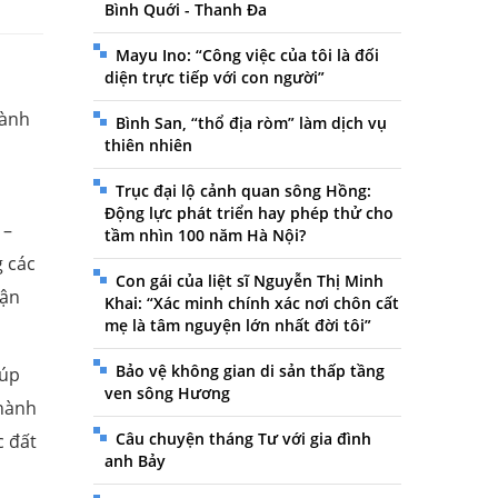
Bình Quới - Thanh Đa
Mayu Ino: “Công việc của tôi là đối
diện trực tiếp với con người”
hành
Bình San, “thổ địa ròm” làm dịch vụ
thiên nhiên
Trục đại lộ cảnh quan sông Hồng:
Động lực phát triển hay phép thử cho
 –
tầm nhìn 100 năm Hà Nội?
g các
Con gái của liệt sĩ Nguyễn Thị Minh
uận
Khai: “Xác minh chính xác nơi chôn cất
mẹ là tâm nguyện lớn nhất đời tôi”
Bảo vệ không gian di sản thấp tầng
iúp
ven sông Hương
Thành
Câu chuyện tháng Tư với gia đình
c đất
anh Bảy