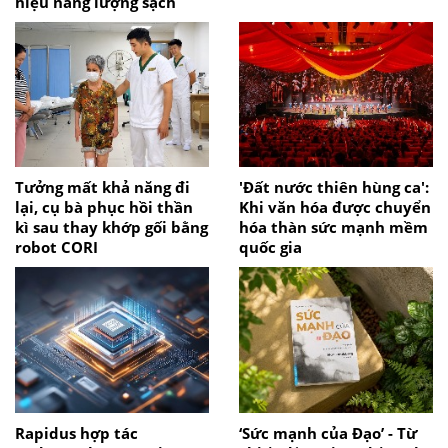
hiệu năng lượng sạch
Tưởng mất khả năng đi
'Đất nước thiên hùng ca':
lại, cụ bà phục hồi thần
Khi văn hóa được chuyển
kì sau thay khớp gối bằng
hóa thàn sức mạnh mềm
robot CORI
quốc gia
Rapidus hợp tác
‘Sức mạnh của Đạo’ - Từ