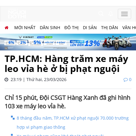
MỚI NHẤT
DÂN SINH
ĐÔ THỊ
DI SẢN
THỊ DÂN
VĂN H
TP.HCM: Hàng trăm xe máy
leo vỉa hè ở bị phạt nguội
23:19 | Thứ hai, 23/03/2026
0
Chỉ 15 phút, Đội CSGT Hàng Xanh đã ghi hình
103 xe máy leo vỉa hè.
8 tháng đầu năm, TP.HCM xử phạt nguội 70.000 trường
hợp vi phạm giao thông