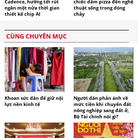
Cadence, hướng tới rút
chiếc dằm pizza đến nghệ
ngắn một nửa thời gian
thuật sống trong dòng
thiết kế chip AI
chảy
CÙNG CHUYÊN MỤC
Khoan sức dân để giữ nội
Người dân phản ánh về
lực nền kinh tế
mức tiền khi chuyển đất
nông nghiệp sang đất ở,
Bộ Tài chính nói gì?