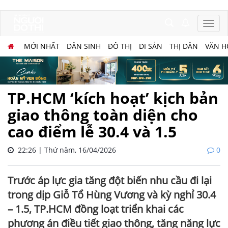
MỚI NHẤT
DÂN SINH
ĐÔ THỊ
DI SẢN
THỊ DÂN
VĂN H
TP.HCM ‘kích hoạt’ kịch bản
giao thông toàn diện cho
cao điểm lễ 30.4 và 1.5
22:26 | Thứ năm, 16/04/2026
0
Trước áp lực gia tăng đột biến nhu cầu đi lại
trong dịp Giỗ Tổ Hùng Vương và kỳ nghỉ 30.4
– 1.5, TP.HCM đồng loạt triển khai các
phương án điều tiết giao thông, tăng năng lực