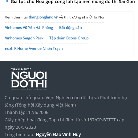
Gia tộc chú Hỏa góp công lớn tạo nền móng đô thị Sài Gòn
Xem thêm tại
thanglongland.vn
về thị trường nhà ở Hà Nội
Vinhomes Vũ Yên Hải Phòng
Bất động sản
Vinhomes Saigon Park
Tập đoàn Bcons Group
noxh K Home Avenue Nhơn Trạch
Cơ quan chủ quản: Viện Nghiên cứu đô thị và Phát triển hạ
tầng (Tổng hội Xây dựng Việt Nam)
Thành lập: 12/6/2006
Giấy phép hoạt động Tạp chí điện tử số 187/GP-BTTTT cấp
ngày 26/5/2023
Tổng biên tập:
Nguyễn Đào Vĩnh Huy