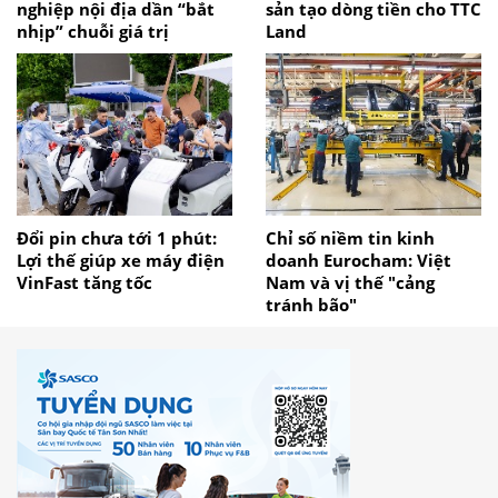
nghiệp nội địa dần “bắt
sản tạo dòng tiền cho TTC
nhịp” chuỗi giá trị
Land
Đổi pin chưa tới 1 phút:
Chỉ số niềm tin kinh
Lợi thế giúp xe máy điện
doanh Eurocham: Việt
VinFast tăng tốc
Nam và vị thế "cảng
tránh bão"