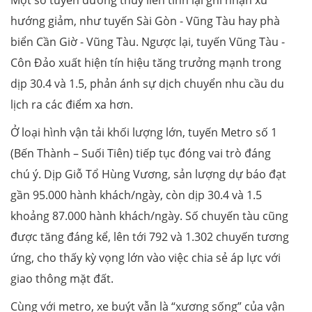
Một số tuyến đường thủy liên tỉnh lại ghi nhận xu
hướng giảm, như tuyến Sài Gòn - Vũng Tàu hay phà
biển Cần Giờ - Vũng Tàu. Ngược lại, tuyến Vũng Tàu -
Côn Đảo xuất hiện tín hiệu tăng trưởng mạnh trong
dịp 30.4 và 1.5, phản ánh sự dịch chuyển nhu cầu du
lịch ra các điểm xa hơn.
Ở loại hình vận tải khối lượng lớn, tuyến Metro số 1
(Bến Thành – Suối Tiên) tiếp tục đóng vai trò đáng
chú ý. Dịp Giỗ Tổ Hùng Vương, sản lượng dự báo đạt
gần 95.000 hành khách/ngày, còn dịp 30.4 và 1.5
khoảng 87.000 hành khách/ngày. Số chuyến tàu cũng
được tăng đáng kể, lên tới 792 và 1.302 chuyến tương
ứng, cho thấy kỳ vọng lớn vào việc chia sẻ áp lực với
giao thông mặt đất.
Cùng với metro, xe buýt vẫn là “xương sống” của vận