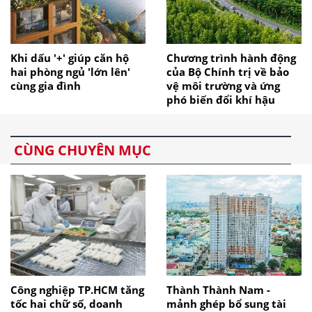
Khi dấu '+' giúp căn hộ
Chương trình hành động
hai phòng ngủ 'lớn lên'
của Bộ Chính trị về bảo
cùng gia đình
vệ môi trường và ứng
phó biến đổi khí hậu
CÙNG CHUYÊN MỤC
Công nghiệp TP.HCM tăng
Thành Thành Nam -
tốc hai chữ số, doanh
mảnh ghép bổ sung tài