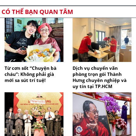
CÓ THỂ BẠN QUAN TÂM
Từ cơn sốt “Chuyện bà
Dịch vụ chuyển văn
cháu”: Không phải già
phòng trọn gói Thành
mới sa sút trí tuệ!
Hưng chuyên nghiệp và
uy tín tại TP.HCM