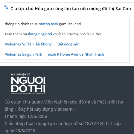
Gia tộc chú Hỏa góp công lớn tạo nền móng đô thị Sài Gòn
thông tin chính thức
norton park
gamuda land
Xem thêm tại
thanglongland.vn
về thị trường nhà ở Hà Nội
Vinhomes Vũ Yên Hải Phòng
Bất động sản
Vinhomes Saigon Park
noxh K Home Avenue Nhơn Trạch
Tập đoàn Bcons Group
Cơ quan chủ quản: Viện Nghiên cứu đô thị và Phát triển hạ
tầng (Tổng hội Xây dựng Việt Nam)
Thành lập: 12/6/2006
Giấy phép hoạt động Tạp chí điện tử số 187/GP-BTTTT cấp
ngày 26/5/2023