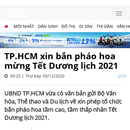
MỚI NHẤT
DÂN SINH
ĐÔ THỊ
DI SẢN
THỊ DÂN
VĂN H
TP.HCM xin bắn pháo hoa
mừng Tết Dương lịch 2021
09:25 | Thứ bảy, 05/12/2020
0
UBND TP.HCM vừa có văn bản gửi Bộ Văn
hóa, Thể thao và Du lịch về xin phép tổ chức
bắn pháo hoa tầm cao, tầm thấp nhân Tết
Dương lịch 2021.