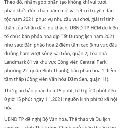
Theo đó, nhằm góp phần tạo không khí vui tươi,
phấn khởi, đón chào năm mới và Tết cổ truyền dân
tộc năm 2021; phục vụ nhu cầu vui chơi, giải trí tinh
thần của Nhân dân, du khách, UBND TP.HCM dự kiến
tổ chức bắn pháo hoa dịp Tết Dương lịch năm 2021
như sau: Bắn pháo hoa 2 điểm tầm cao (khu vực đầu
đường hầm vượt sông Sài Gòn, quận 2; Tòa nhà
Landmark 81 và khu vực Công viên Central Park,
phường 22, quận Bình Thạnh); bắn pháo hoa 1 điểm
tầm thấp (Công viên Văn hóa Đầm Sen, quận 11).
Thời gian bắn pháo hoa 15 phút, từ 0 giờ 0 phút đến
0 giờ 15 phút ngày 1.1.2021; nguồn kinh phí từ xã hội
hóa.
UBND TP đề nghị Bộ Văn hóa, Thể thao và Du lịch
xem xét, trình Thủ tướng Chính phủ chấp thuận cho