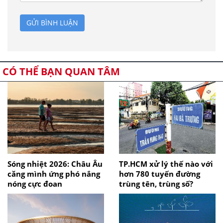
GỬI BÌNH LUẬN
CÓ THỂ BẠN QUAN TÂM
Sóng nhiệt 2026: Châu Âu
TP.HCM xử lý thế nào với
căng mình ứng phó nắng
hơn 780 tuyến đường
nóng cực đoan
trùng tên, trùng số?