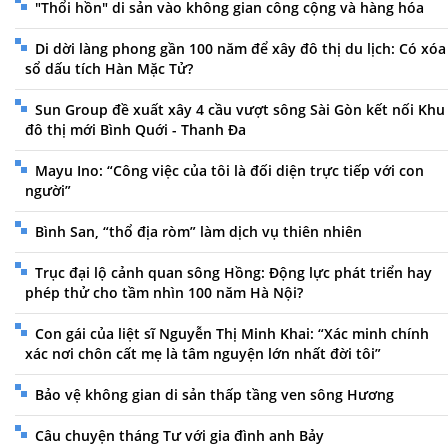
"Thổi hồn" di sản vào không gian công cộng và hàng hóa
Di dời làng phong gần 100 năm để xây đô thị du lịch: Có xóa
sổ dấu tích Hàn Mặc Tử?
Sun Group đề xuất xây 4 cầu vượt sông Sài Gòn kết nối Khu
đô thị mới Bình Quới - Thanh Đa
Mayu Ino: “Công việc của tôi là đối diện trực tiếp với con
người”
Bình San, “thổ địa ròm” làm dịch vụ thiên nhiên
Trục đại lộ cảnh quan sông Hồng: Động lực phát triển hay
phép thử cho tầm nhìn 100 năm Hà Nội?
Con gái của liệt sĩ Nguyễn Thị Minh Khai: “Xác minh chính
xác nơi chôn cất mẹ là tâm nguyện lớn nhất đời tôi”
Bảo vệ không gian di sản thấp tầng ven sông Hương
Câu chuyện tháng Tư với gia đình anh Bảy