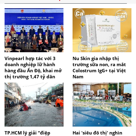
Vinpearl hợp tác với 3
Nu Skin gia nhập thị
doanh nghiệp lữ hành
trường sữa non, ra mắt
hàng đầu Ấn Độ, khai mở
Colostrum IgG+ tại Việt
thị trường 1,47 tỷ dân
Nam
TP.HCM lý giải “điệp
Hai 'siêu đô thị' nghìn