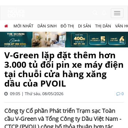
MỚI NHẤT
DÂN SINH
ĐÔ THỊ
DI SẢN
THỊ DÂN
VĂN H
V-Green lặp đặt thêm hơn
3.000 tủ đổi pin xe máy điện
tại chuỗi cửa hàng xăng
dầu của PVOIL
09:05 | Thứ sáu, 08/05/2026
0
Công ty Cổ phần Phát triển Trạm sạc Toàn
cầu V-Green và Tổng Công ty Dầu Việt Nam -
CTCP (PVOIL) công bố thỏa thuận hợp tác