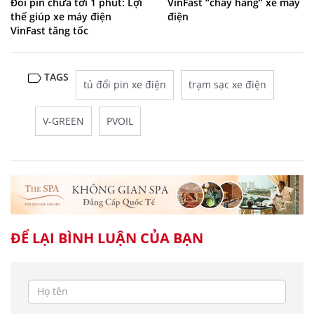
Đổi pin chưa tới 1 phút: Lợi
VinFast “cháy hàng” xe máy
thế giúp xe máy điện
điện
VinFast tăng tốc
TAGS
tủ đổi pin xe điện
trạm sạc xe điện
V-GREEN
PVOIL
ĐỂ LẠI BÌNH LUẬN CỦA BẠN