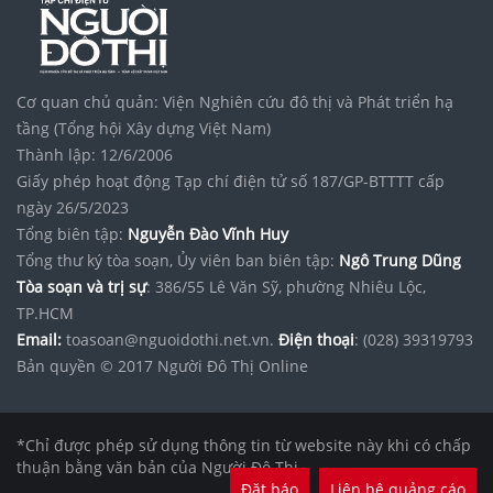
Vinhomes Vũ Yên Hải Phòng
Bất động sản
Tập đoàn Bcons Group
noxh K Home Avenue Nhơn Trạch
Vinhomes Saigon Park
Cơ quan chủ quản: Viện Nghiên cứu đô thị và Phát triển hạ
tầng (Tổng hội Xây dựng Việt Nam)
Thành lập: 12/6/2006
Giấy phép hoạt động Tạp chí điện tử số 187/GP-BTTTT cấp
ngày 26/5/2023
Tổng biên tập:
Nguyễn Đào Vĩnh Huy
Tổng thư ký tòa soạn, Ủy viên ban biên tập:
Ngô Trung Dũng
Tòa soạn và trị sự
: 386/55 Lê Văn Sỹ, phường Nhiêu Lộc,
TP.HCM
Email:
toasoan@nguoidothi.net.vn.
Điện thoại
: (028) 39319793
Bản quyền © 2017 Người Đô Thị Online
*Chỉ được phép sử dụng thông tin từ website này khi có chấp
thuận bằng văn bản của Người Đô Thị.
Đặt báo
Liên hệ quảng cáo