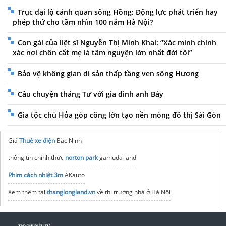
Trục đại lộ cảnh quan sông Hồng: Động lực phát triển hay
phép thử cho tầm nhìn 100 năm Hà Nội?
Con gái của liệt sĩ Nguyễn Thị Minh Khai: “Xác minh chính
xác nơi chôn cất mẹ là tâm nguyện lớn nhất đời tôi”
Bảo vệ không gian di sản thấp tầng ven sông Hương
Câu chuyện tháng Tư với gia đình anh Bảy
Gia tộc chú Hỏa góp công lớn tạo nền móng đô thị Sài Gòn
Giá
Thuê xe điện
Bắc Ninh
thông tin chính thức
norton park
gamuda land
Phim cách nhiệt 3m
AKauto
Xem thêm tại
thanglongland.vn
về thị trường nhà ở Hà Nội
An Bình Motor Chuyên
cứu hộ xe máy tphcm
Uy Tín Chuyên Nghiệp