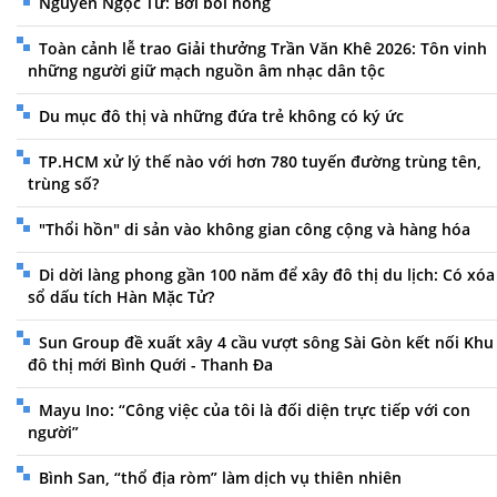
Nguyễn Ngọc Tư: Bởi bôi hồng
Toàn cảnh lễ trao Giải thưởng Trần Văn Khê 2026: Tôn vinh
những người giữ mạch nguồn âm nhạc dân tộc
Du mục đô thị và những đứa trẻ không có ký ức
TP.HCM xử lý thế nào với hơn 780 tuyến đường trùng tên,
trùng số?
"Thổi hồn" di sản vào không gian công cộng và hàng hóa
Di dời làng phong gần 100 năm để xây đô thị du lịch: Có xóa
sổ dấu tích Hàn Mặc Tử?
Sun Group đề xuất xây 4 cầu vượt sông Sài Gòn kết nối Khu
đô thị mới Bình Quới - Thanh Đa
Mayu Ino: “Công việc của tôi là đối diện trực tiếp với con
người”
Bình San, “thổ địa ròm” làm dịch vụ thiên nhiên