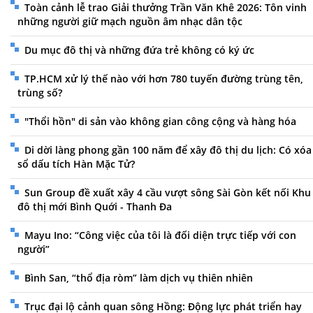
Toàn cảnh lễ trao Giải thưởng Trần Văn Khê 2026: Tôn vinh
những người giữ mạch nguồn âm nhạc dân tộc
Du mục đô thị và những đứa trẻ không có ký ức
TP.HCM xử lý thế nào với hơn 780 tuyến đường trùng tên,
trùng số?
"Thổi hồn" di sản vào không gian công cộng và hàng hóa
Di dời làng phong gần 100 năm để xây đô thị du lịch: Có xóa
sổ dấu tích Hàn Mặc Tử?
Sun Group đề xuất xây 4 cầu vượt sông Sài Gòn kết nối Khu
đô thị mới Bình Quới - Thanh Đa
Mayu Ino: “Công việc của tôi là đối diện trực tiếp với con
người”
Bình San, “thổ địa ròm” làm dịch vụ thiên nhiên
Trục đại lộ cảnh quan sông Hồng: Động lực phát triển hay