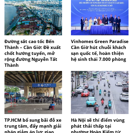
Đường sắt cao tốc Bến
Vinhomes Green Paradise
Thành – Cần Giờ: Đề xuất
Cần Giờ hút chuỗi khách
chốt hướng tuyến, mở
sạn quốc tế, hoàn thiện
rộng đường Nguyễn Tất
hệ sinh thái 7.000 phòng
Thành
TP.HCM bổ sung bãi đỗ xe
Hà Nội sẽ thí điểm vùng
trung tâm, đẩy mạnh giải
phát thải thấp tại
pháp giảm áp lực giao
phường Hoàn Kiếm từ