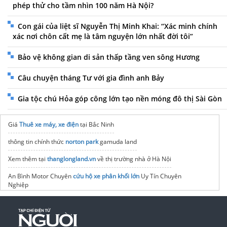
phép thử cho tầm nhìn 100 năm Hà Nội?
Con gái của liệt sĩ Nguyễn Thị Minh Khai: “Xác minh chính
xác nơi chôn cất mẹ là tâm nguyện lớn nhất đời tôi”
Bảo vệ không gian di sản thấp tầng ven sông Hương
Câu chuyện tháng Tư với gia đình anh Bảy
Gia tộc chú Hỏa góp công lớn tạo nền móng đô thị Sài Gòn
Giá
Thuê xe máy, xe điện
tại Bắc Ninh
thông tin chính thức
norton park
gamuda land
Xem thêm tại
thanglongland.vn
về thị trường nhà ở Hà Nội
An Bình Motor Chuyên
cứu hộ xe phân khối lớn
Uy Tín Chuyên
Nghiệp
Vinhomes Vũ Yên Hải Phòng
Bất động sản
royal enfield
Việt Nam
Mua
xe nâng dầu
giá rẻ