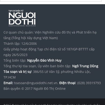
Tập đoàn Bcons Group
noxh K Home Avenue Nhơn Trạch
Vinhomes Saigon Park
Cơ quan chủ quản: Viện Nghiên cứu đô thị và Phát triển hạ
tầng (Tổng hội Xây dựng Việt Nam)
Thành lập: 12/6/2006
Giấy phép hoạt động Tạp chí điện tử số 187/GP-BTTTT cấp
ngày 26/5/2023
Tổng biên tập:
Nguyễn Đào Vĩnh Huy
Tổng thư ký tòa soạn, Ủy viên ban biên tập:
Ngô Trung Dũng
Tòa soạn và trị sự
: 386/55 Lê Văn Sỹ, phường Nhiêu Lộc,
TP.HCM
Email:
toasoan@nguoidothi.net.vn.
Điện thoại
: (028) 39319793
Bản quyền © 2017 Người Đô Thị Online