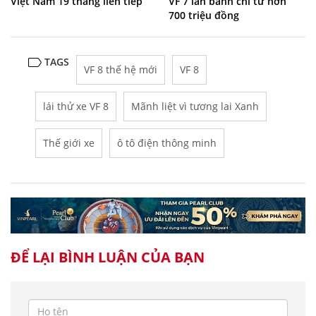
Việt Nam 19 tháng liên tiếp
VF 7 lăn bánh chỉ từ hơn
700 triệu đồng
TAGS
VF 8 thế hệ mới
VF 8
lái thử xe VF 8
Mãnh liệt vì tương lai Xanh
Thế giới xe
ô tô điện thông minh
ĐỂ LẠI BÌNH LUẬN CỦA BẠN