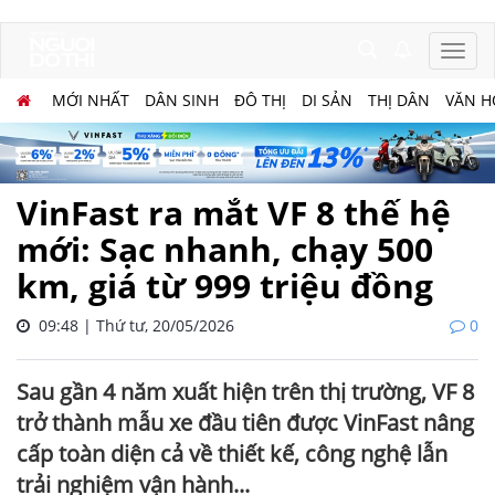
MỚI NHẤT
DÂN SINH
ĐÔ THỊ
DI SẢN
THỊ DÂN
VĂN H
VinFast ra mắt VF 8 thế hệ
mới: Sạc nhanh, chạy 500
km, giá từ 999 triệu đồng
09:48 | Thứ tư, 20/05/2026
0
Sau gần 4 năm xuất hiện trên thị trường, VF 8
trở thành mẫu xe đầu tiên được VinFast nâng
cấp toàn diện cả về thiết kế, công nghệ lẫn
trải nghiệm vận hành...