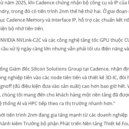
 từ năm 2025, khi Cadence chứng nhận bộ công cụ và IP của
y, trong đó có tiến trình 2nm thế hệ thứ hai. Ở giai đoạn
ục Cadence Memory và Interface IP, hỗ trợ các chuẩn kết nố
iện bộ nhớ tiên tiến.
t NVIDIA NVLink-C2C và các công nghệ tăng tốc GPU thuộc 
cầu xử lý ngày càng lớn nhưng vẫn phải tối ưu điện năng và
ổng Giám đốc Silicon Solutions Group tại Cadence, nhận đị
ng nghiệp tiến vào các node tiên tiến và thiết kế 3D-IC, đòi 
gnoff (đủ điều kiện đưa vào sản xuất) cao hơn bao giờ hết. 
, chúng tôi mang đến cho khách hàng một nền tảng đã đượ
ệ thống AI và HPC tiếp theo ra thị trường nhanh hơn.”
ới tiến trình 2nm đang gia tăng mạnh từ các doanh nghiệp
ều hành kiêm Trưởng bộ phận Phát triển Nền tảng Thiết kế Fo