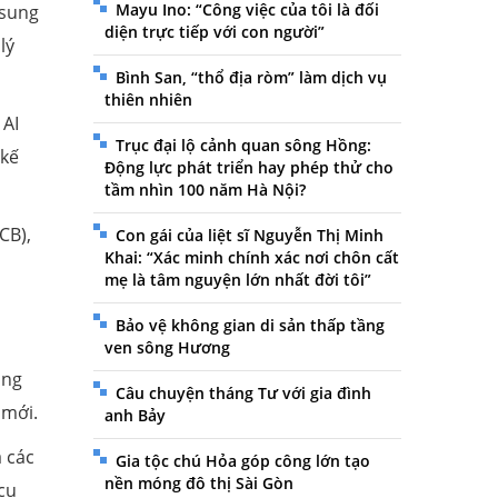
Mayu Ino: “Công việc của tôi là đối
msung
diện trực tiếp với con người”
lý
Bình San, “thổ địa ròm” làm dịch vụ
thiên nhiên
 AI
Trục đại lộ cảnh quan sông Hồng:
 kế
Động lực phát triển hay phép thử cho
tầm nhìn 100 năm Hà Nội?
CB),
Con gái của liệt sĩ Nguyễn Thị Minh
Khai: “Xác minh chính xác nơi chôn cất
mẹ là tâm nguyện lớn nhất đời tôi”
Bảo vệ không gian di sản thấp tầng
ven sông Hương
ống
Câu chuyện tháng Tư với gia đình
 mới.
anh Bảy
 các
Gia tộc chú Hỏa góp công lớn tạo
nền móng đô thị Sài Gòn
cụ