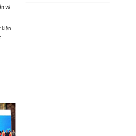
ển và
 kiện
c