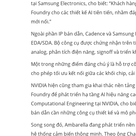
tại Samsung Electronics, cho biết: “Khách hà
Foundry cho các thiết kế AI tiên tiến, nhằm đ
mới nổi.”
Ngoài phần IP bán dẫn, Cadence và Samsung Fo
EDA/SDA. Bộ công cụ được chứng nhận trên tiế
analog, phân tích điện năng, signoff và triển k
Một trong những điểm đáng chú ý là hỗ trợ 
cho phép tối ưu kết nối giữa các khối chip, cả
NVIDIA hiện cũng tham gia khai thác nền tản
Foundry để phát triển hạ tầng AI hiệu năng c
Computational Engineering tại NVIDIA, cho biế
bán dẫn cần những công cụ thiết kế và mô phỏn
Song song đó, Ambarella đang phát triển nền 
hệ thống cảm biến thông minh. Theo ông Chan 