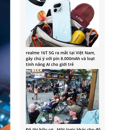
realme 16T 5G ra mắt tại Việt Nam,
gây chú ý với pin 8.000mAh và loạt
tính năng AI cho giới trẻ
Đô thị hữu cơ - Một logic khác cho đô