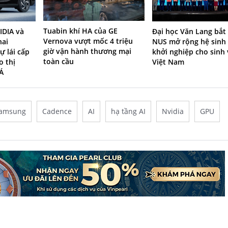
Tuabin khí HA của GE
IDIA và
Đại học Văn Lang bắt
Vernova vượt mốc 4 triệu
hai
NUS mở rộng hệ sinh 
giờ vận hành thương mại
ự lái cấp
khởi nghiệp cho sinh 
toàn cầu
o thị
Việt Nam
Á
amsung
Cadence
AI
hạ tầng AI
Nvidia
GPU