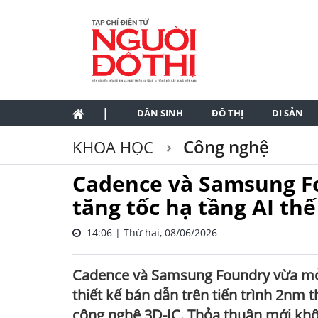
|
DÂN SINH
ĐÔ THỊ
DI SẢN
Công nghệ
KHOA HỌC
Cadence và Samsung F
tăng tốc hạ tầng AI th
14:06 | Thứ hai, 08/06/2026
Cadence và Samsung Foundry vừa mở 
thiết kế bán dẫn trên tiến trình 2nm th
công nghệ 3D-IC. Thỏa thuận mới khô