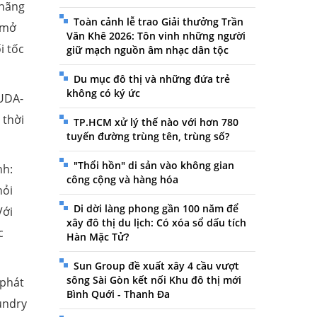
 hãng
Toàn cảnh lễ trao Giải thưởng Trần
 mở
Văn Khê 2026: Tôn vinh những người
i tốc
giữ mạch nguồn âm nhạc dân tộc
Du mục đô thị và những đứa trẻ
không có ký ức
CUDA-
 thời
TP.HCM xử lý thế nào với hơn 780
tuyến đường trùng tên, trùng số?
"Thổi hồn" di sản vào không gian
nh:
công cộng và hàng hóa
hỏi
Di dời làng phong gần 100 năm để
Với
xây đô thị du lịch: Có xóa sổ dấu tích
c
Hàn Mặc Tử?
Sun Group đề xuất xây 4 cầu vượt
sông Sài Gòn kết nối Khu đô thị mới
 phát
Bình Quới - Thanh Đa
undry