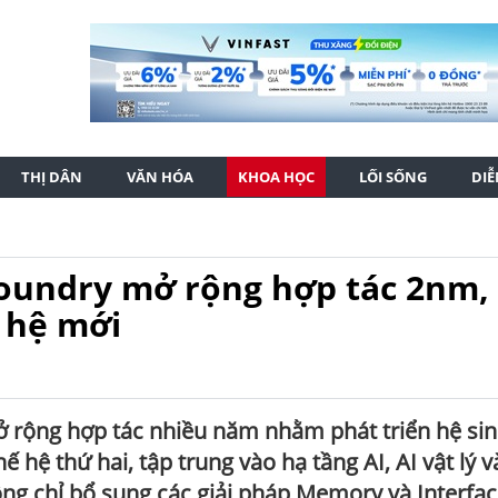
THỊ DÂN
VĂN HÓA
KHOA HỌC
LỐI SỐNG
DI
oundry mở rộng hợp tác 2nm,
ế hệ mới
rộng hợp tác nhiều năm nhằm phát triển hệ sin
ế hệ thứ hai, tập trung vào hạ tầng AI, AI vật lý v
ng chỉ bổ sung các giải pháp Memory và Interfac