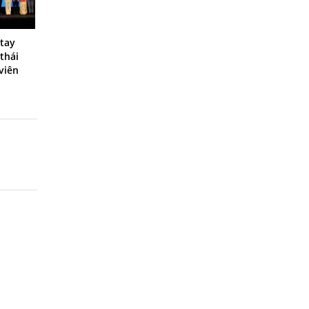
 tay
thái
viên