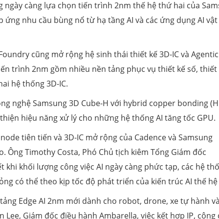
ng ngày càng lựa chọn tiến trình 2nm thế hệ thứ hai của Sa
áp ứng nhu cầu bùng nổ từ hạ tầng AI và các ứng dụng AI vật 
undry cũng mở rộng hệ sinh thái thiết kế 3D-IC và Agentic
n trình 2nm gồm nhiều nền tảng phục vụ thiết kế số, thiết
hai hệ thống 3D-IC.
công nghệ Samsung 3D Cube-H với hybrid copper bonding (H
i thiện hiệu năng xử lý cho những hệ thống AI tăng tốc GPU.
g node tiên tiến và 3D-IC mở rộng của Cadence và Samsung
ao. Ông Timothy Costa, Phó Chủ tịch kiêm Tổng Giám đốc
t khi khối lượng công việc AI ngày càng phức tạp, các hệ th
g có thể theo kịp tốc độ phát triển của kiến trúc AI thế hệ
tảng Edge AI 2nm mới dành cho robot, drone, xe tự hành và
Lee, Giám đốc điều hành Ambarella, việc kết hợp IP, công 