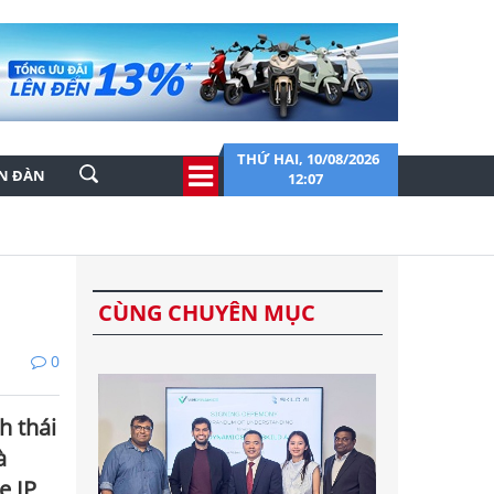
THỨ HAI, 10/08/2026
ỄN ĐÀN
12:07
CÙNG CHUYÊN MỤC
0
h thái
à
e IP