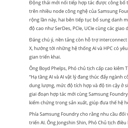
Động thái mới nối tiếp hợp tác được công bố
trên nhiều node công nghệ của Samsung Foundr
rộng lần này, hai bên tiếp tục bổ sung danh m
độ cao như SerDes, PCIe, UCIe cùng các giao d
Đáng chú ý, nền tảng còn hỗ trợ interconnec
X, hướng tới những hệ thống AI và HPC có yêu 
gian triển khai.
Ông Boyd Phelps, Phó chủ tịch cấp cao kiêm T
“Hạ tầng AI và AI vật lý đang thúc đẩy ngành cô
dung lượng, mức độ tích hợp và độ tin cậy ở si
giai đoạn hợp tác mới cùng Samsung Foundry
kiểm chứng trong sản xuất, giúp đưa thế hệ h
Phía Samsung Foundry cho rằng nhu cầu đối v
triển AI. Ông Jongshin Shin, Phó Chủ tịch đi