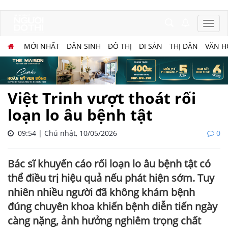
MỚI NHẤT
DÂN SINH
ĐÔ THỊ
DI SẢN
THỊ DÂN
VĂN H
Việt Trinh vượt thoát rối
loạn lo âu bệnh tật
09:54 | Chủ nhật, 10/05/2026
0
Bác sĩ khuyến cáo rối loạn lo âu bệnh tật có
thể điều trị hiệu quả nếu phát hiện sớm. Tuy
nhiên nhiều người đã không khám bệnh
đúng chuyên khoa khiến bệnh diễn tiến ngày
càng nặng, ảnh hưởng nghiêm trọng chất