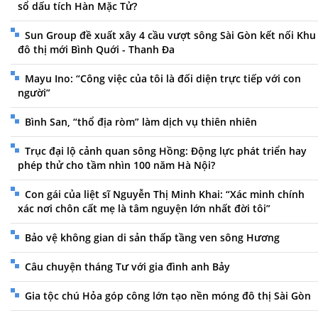
sổ dấu tích Hàn Mặc Tử?
Sun Group đề xuất xây 4 cầu vượt sông Sài Gòn kết nối Khu
đô thị mới Bình Quới - Thanh Đa
Mayu Ino: “Công việc của tôi là đối diện trực tiếp với con
người”
Bình San, “thổ địa ròm” làm dịch vụ thiên nhiên
Trục đại lộ cảnh quan sông Hồng: Động lực phát triển hay
phép thử cho tầm nhìn 100 năm Hà Nội?
Con gái của liệt sĩ Nguyễn Thị Minh Khai: “Xác minh chính
xác nơi chôn cất mẹ là tâm nguyện lớn nhất đời tôi”
Bảo vệ không gian di sản thấp tầng ven sông Hương
Câu chuyện tháng Tư với gia đình anh Bảy
Gia tộc chú Hỏa góp công lớn tạo nền móng đô thị Sài Gòn