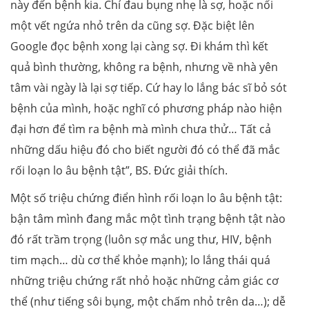
này đến bệnh kia. Chỉ đau bụng nhẹ là sợ, hoặc nổi
một vết ngứa nhỏ trên da cũng sợ. Đặc biệt lên
Google đọc bệnh xong lại càng sợ. Đi khám thì kết
quả bình thường, không ra bệnh, nhưng về nhà yên
tâm vài ngày là lại sợ tiếp. Cứ hay lo lắng bác sĩ bỏ sót
bệnh của mình, hoặc nghĩ có phương pháp nào hiện
đại hơn để tìm ra bệnh mà mình chưa thử… Tất cả
những dấu hiệu đó cho biết người đó có thể đã mắc
rối loạn lo âu bệnh tật”, BS. Đức giải thích.
Một số triệu chứng điển hình rối loạn lo âu bệnh tật:
bận tâm mình đang mắc một tình trạng bệnh tật nào
đó rất trầm trọng (luôn sợ mắc ung thư, HIV, bệnh
tim mạch… dù cơ thể khỏe mạnh); lo lắng thái quá
những triệu chứng rất nhỏ hoặc những cảm giác cơ
thể (như tiếng sôi bụng, một chấm nhỏ trên da…); dễ