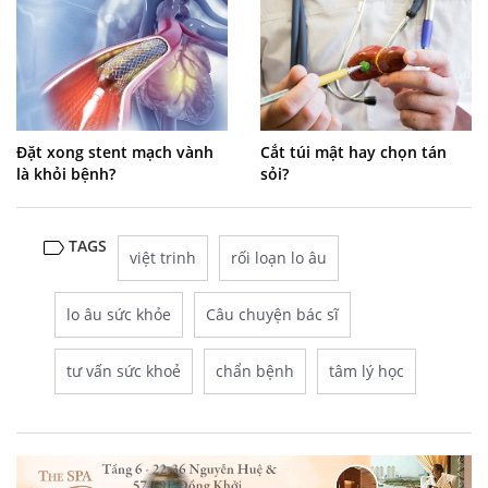
Đặt xong stent mạch vành
Cắt túi mật hay chọn tán
là khỏi bệnh?
sỏi?
TAGS
việt trinh
rối loạn lo âu
lo âu sức khỏe
Câu chuyện bác sĩ
tư vấn sức khoẻ
chẩn bệnh
tâm lý học