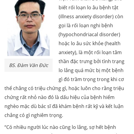
biết rối loạn lo âu bệnh tật
(illness anxiety disorder) còn
gọi là rối loạn nghi bệnh
(hypochondriacal disorder)
hoặc lo âu sức khỏe (health
anxiety), là một rối loạn tâm
thần đặc trưng bởi tình trạng
BS. Đàm Văn Đức
lo lắng quá mức bị một bệnh
gì đó trầm trọng trong khi cơ
thể chẳng có triệu chứng gì, hoặc luôn cho rằng triệu
chứng rất nhỏ nào đó là dấu hiệu của bệnh hiểm
nghèo mặc dù bác sĩ đã khám bệnh rất kỹ và kết luận
chẳng có gì nghiêm trọng.
“Có nhiều người lúc nào cũng lo lắng, sợ hết bệnh