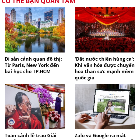
CÓ THỂ BẠN QUAN TÂM
Di sản cảnh quan đô thị:
'Đất nước thiên hùng ca':
Từ Paris, New York đến
Khi văn hóa được chuyển
bài học cho TP.HCM
hóa thàn sức mạnh mềm
quốc gia
Toàn cảnh lễ trao Giải
Zalo và Google ra mắt