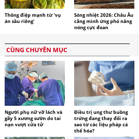
Thông điệp mạnh từ 'vụ
Sóng nhiệt 2026: Châu Âu
án sầu riêng'
căng mình ứng phó nắng
nóng cực đoan
CÙNG CHUYÊN MỤC
Người phụ nữ vỡ lách và
Điều trị ung thư buồng
gãy 5 xương sườn do tai
trứng đang thay đổi ra
nạn vượt cửa tử
sao từ các liệu pháp cá
thể hóa?