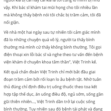
người kia bị cái này cái kia là tôi cũng lo mình bị như
vậy. Khi bác sĩ khám tai mũi họng cho tôi nhiều lần
mà không thấy bệnh nói tôi chắc bị trầm cảm, tôi đã
nổi giận.
Về nhà một hai ngày sau tự nhiên tôi cảm giác mình
đã lo những chuyện quá vô lý, người ta thấy bình
thường mà mình cứ thấy không bình thường. Tôi gọi
điện thoại xin lỗi bác sĩ và nghe theo tư vấn đến bệnh
viện khám ở chuyên khoa tâm thần”, Việt Trinh kể.
Kết quả chẩn đoán Việt Trinh chỉ mới bắt đầu giai
đoạn trầm cảm bởi rối loạn lo âu bệnh tật. Nhờ tuân
thủ đúng chỉ định điều trị uống thuốc theo toa kết
hợp tập thể dục, ăn uống điều độ, ngủ sớm, sống gần
gũi thiên nhiên…, Việt Trinh dần trở lại cuộc sống
bình thường. Tuy nhiên sau đó bệnh tái phát và đang