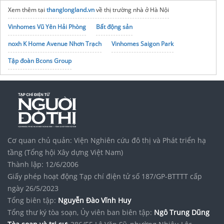
Xem thêm tại
thanglongland.vn
về thị trường nhà ở Hà Nội
Vinhomes Vũ Yên Hải Phòng
Bất động sản
noxh K Home Avenue Nhơn Trạch
Vinhomes Saigon Park
Tập đoàn Bcons Group
Cơ quan chủ quản: Viện Nghiên cứu đô thị và Phát triển hạ
tầng (Tổng hội Xây dựng Việt Nam)
Thành lập: 12/6/2006
Giấy phép hoạt động Tạp chí điện tử số 187/GP-BTTTT cấp
ngày 26/5/2023
Tổng biên tập:
Nguyễn Đào Vĩnh Huy
Tổng thư ký tòa soạn, Ủy viên ban biên tập:
Ngô Trung Dũng