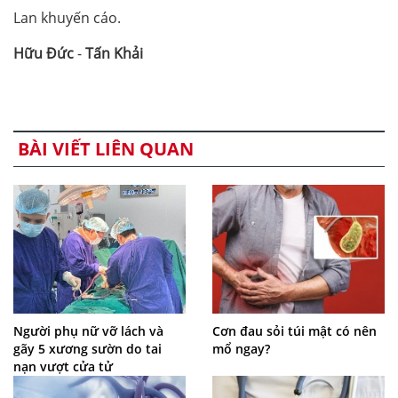
Lan khuyến cáo.
Hữu Đức
-
Tấn Khải
BÀI VIẾT LIÊN QUAN
Người phụ nữ vỡ lách và
Cơn đau sỏi túi mật có nên
gãy 5 xương sườn do tai
mổ ngay?
nạn vượt cửa tử