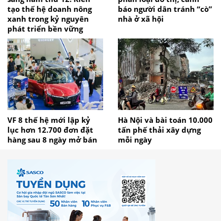
tạo thế hệ doanh nông
báo người dân tránh “cò”
xanh trong kỷ nguyên
nhà ở xã hội
phát triển bền vững
VF 8 thế hệ mới lập kỷ
Hà Nội và bài toán 10.000
lục hơn 12.700 đơn đặt
tấn phế thải xây dựng
hàng sau 8 ngày mở bán
mỗi ngày