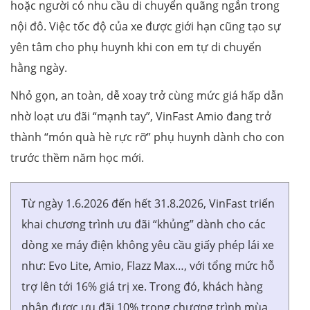
hoặc người có nhu cầu di chuyển quãng ngắn trong
nội đô. Việc tốc độ của xe được giới hạn cũng tạo sự
yên tâm cho phụ huynh khi con em tự di chuyển
hằng ngày.
Nhỏ gọn, an toàn, dễ xoay trở cùng mức giá hấp dẫn
nhờ loạt ưu đãi “mạnh tay”, VinFast Amio đang trở
thành “món quà hè rực rỡ” phụ huynh dành cho con
trước thềm năm học mới.
Từ ngày 1.6.2026 đến hết 31.8.2026, VinFast triển
khai chương trình ưu đãi “khủng” dành cho các
dòng xe máy điện không yêu cầu giấy phép lái xe
như: Evo Lite, Amio, Flazz Max…, với tổng mức hỗ
trợ lên tới 16% giá trị xe. Trong đó, khách hàng
nhận được ưu đãi 10% trong chương trình mùa