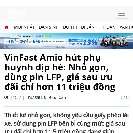
MỚI NHẤT
DÂN SINH
ĐÔ THỊ
DI SẢN
THỊ DÂN
VĂN H
VinFast Amio hút phụ
huynh dịp hè: Nhỏ gọn,
dùng pin LFP, giá sau ưu
đãi chỉ hơn 11 triệu đồng
11:37 | Thứ sáu, 05/06/2026
0
Thiết kế nhỏ gọn, không yêu cầu giấy phép lái
xe, sử dụng pin LFP bền bỉ cùng mức giá sau
ưu đãi chỉ hơn 11,5 triệu đồng đang giúp