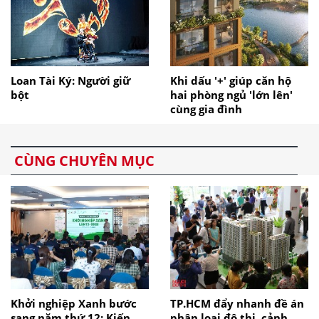
Loan Tài Ký: Người giữ
Khi dấu '+' giúp căn hộ
bột
hai phòng ngủ 'lớn lên'
cùng gia đình
CÙNG CHUYÊN MỤC
Khởi nghiệp Xanh bước
TP.HCM đẩy nhanh đề án
sang năm thứ 12: Kiến
phân loại đô thị, cảnh