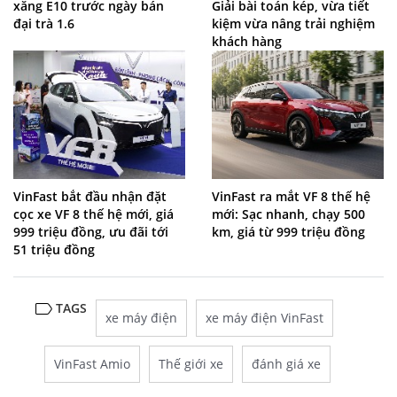
xăng E10 trước ngày bán
Giải bài toán kép, vừa tiết
đại trà 1.6
kiệm vừa nâng trải nghiệm
khách hàng
VinFast bắt đầu nhận đặt
VinFast ra mắt VF 8 thế hệ
cọc xe VF 8 thế hệ mới, giá
mới: Sạc nhanh, chạy 500
999 triệu đồng, ưu đãi tới
km, giá từ 999 triệu đồng
51 triệu đồng
TAGS
xe máy điện
xe máy điện VinFast
VinFast Amio
Thế giới xe
đánh giá xe