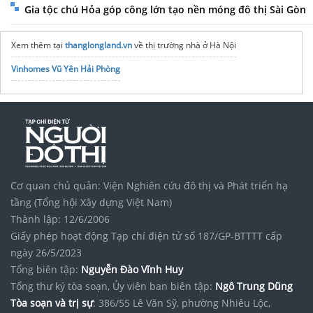
Gia tộc chú Hỏa góp công lớn tạo nền móng đô thị Sài Gòn
Xem thêm tại
thanglongland.vn
về thị trường nhà ở Hà Nội
Vinhomes Vũ Yên Hải Phòng
Cơ quan chủ quản: Viện Nghiên cứu đô thị và Phát triển hạ
tầng (Tổng hội Xây dựng Việt Nam)
Thành lập: 12/6/2006
Giấy phép hoạt động Tạp chí điện tử số 187/GP-BTTTT cấp
ngày 26/5/2023
Tổng biên tập:
Nguyễn Đào Vĩnh Huy
Tổng thư ký tòa soạn, Ủy viên ban biên tập:
Ngô Trung Dũng
Tòa soạn và trị sự
: 386/55 Lê Văn Sỹ, phường Nhiêu Lộc,