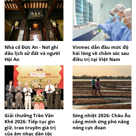
Nhà cổ Đức An - Nơi ghi
Vinmec dẫn đầu mức độ
dấu lịch sử đất và người
hài lòng về chăm sóc sau
Hội An
điều trị tại Việt Nam
Giải thưởng Trần Văn
Sóng nhiệt 2026: Châu Âu
Khê 2026: Tiếp tục gìn
căng mình ứng phó nắng
giữ, trao truyền giá trị
nóng cực đoan
của âm nhạc dân tộc