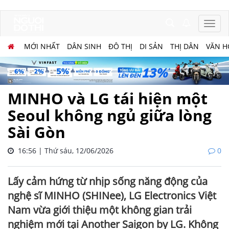
MỚI NHẤT
DÂN SINH
ĐÔ THỊ
DI SẢN
THỊ DÂN
VĂN H
MINHO và LG tái hiện một
Seoul không ngủ giữa lòng
Sài Gòn
16:56 | Thứ sáu, 12/06/2026
0
Lấy cảm hứng từ nhịp sống năng động của
nghệ sĩ MINHO (SHINee), LG Electronics Việt
Nam vừa giới thiệu một không gian trải
nghiệm mới tại Another Saigon by LG. Không