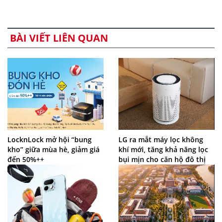
BÀI VIẾT LIÊN QUAN
LocknLock mở hội “bung
LG ra mắt máy lọc không
kho” giữa mùa hè, giảm giá
khí mới, tăng khả năng lọc
đến 50%++
bụi mịn cho căn hộ đô thị