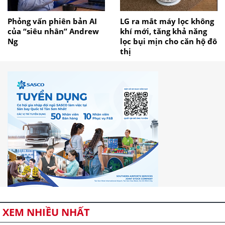
Phỏng vấn phiên bản AI
LG ra mắt máy lọc không
của “siêu nhân” Andrew
khí mới, tăng khả năng
Ng
lọc bụi mịn cho căn hộ đô
thị
XEM NHIỀU NHẤT