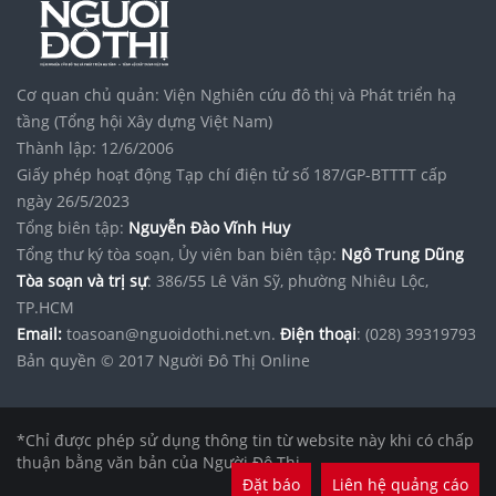
Cơ quan chủ quản: Viện Nghiên cứu đô thị và Phát triển hạ
tầng (Tổng hội Xây dựng Việt Nam)
Thành lập: 12/6/2006
Giấy phép hoạt động Tạp chí điện tử số 187/GP-BTTTT cấp
ngày 26/5/2023
Tổng biên tập:
Nguyễn Đào Vĩnh Huy
Tổng thư ký tòa soạn, Ủy viên ban biên tập:
Ngô Trung Dũng
Tòa soạn và trị sự
: 386/55 Lê Văn Sỹ, phường Nhiêu Lộc,
TP.HCM
Email:
toasoan@nguoidothi.net.vn.
Điện thoại
: (028) 39319793
Bản quyền © 2017 Người Đô Thị Online
*Chỉ được phép sử dụng thông tin từ website này khi có chấp
thuận bằng văn bản của Người Đô Thị.
Đặt báo
Liên hệ quảng cáo